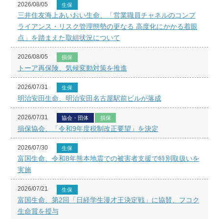
2026/08/05
生保
三井住友海上あいおい生命、「営業職員チャネルのコンプ
ライアンス・リスク管理態勢の更なる 高度化にかかる着眼
点」を踏まえた取組状況について
2026/08/05
損保
トーア再保険、気候変動対策を推進
2026/07/31
生保
明治安田生命、明治安田名古屋駅前ビルが落成
2026/07/31
協会・団体
損保
損保協会、「令和9年度税制改正要望」を決定
2026/07/30
生保
富国生命、令和8年熊本地震での被害者支援で特別取扱いを
実施
2026/07/21
生保
富国生命、第2回「日経学生漫才王決定戦」に協賛、フコク
生命賞を授与