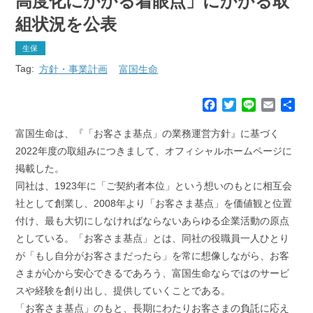
高度化にかかる着眼点」にかかる取
組状況を公表
生保
Tag:
方針・事業計画
富国生命
F
T
L
E
共
a
w
i
m
有
c
i
n
a
富国生命は、『「お客さま基点」の業務運営方針』に基づく
e
t
e
i
2022年度の取組みにつきまして、オフィシャルホームページに
b
t
l
掲載した。
o
e
同社は、1923年に「ご契約者本位」という想いのもとに相互会
o
r
k
社として創業し、2008年より「お客さま基点」を価値観と位置
付け、最も大切にしなければならないあらゆる企業活動の原点
としている。「お客さま基点」とは、同社の役職員一人ひとり
が「もし自分がお客さまだったら」を常に想像しながら、お客
さまが心から安心できるであろう、富国生命ならではのサービ
スや経験を創り出し、提供していくことである。
「お客さま基点」のもと、長期にわたりお客さまの負託に応え