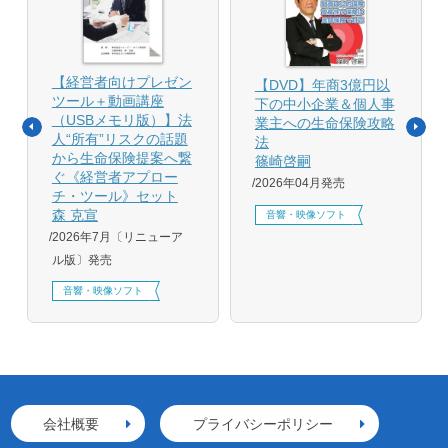
【経営者向けプレゼン
【DVD】年商3億円以
ツール＋動画講座
下の中小企業＆個人事
（USBメモリ版）】法
業主への生命保険攻略
人“所有”リスクの話題
法
から生命保険提案へ繋
篠崎啓嗣
ぐ《経営者アプロー
2026年04月発売
チ・ツール》セット
森 克宣
音響・映像ソフト
2026年7月〔リニューア
ル版〕発売
音響・映像ソフト
会社概要
プライバシーポリシー