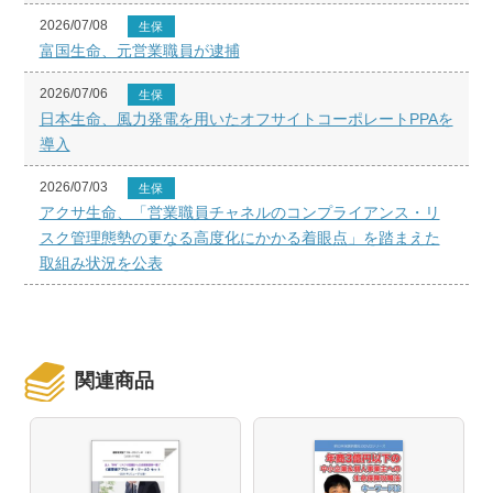
2026/07/08
生保
富国生命、元営業職員が逮捕
2026/07/06
生保
日本生命、風力発電を用いたオフサイトコーポレートPPAを
導入
2026/07/03
生保
アクサ生命、「営業職員チャネルのコンプライアンス・リ
スク管理態勢の更なる高度化にかかる着眼点」を踏まえた
取組み状況を公表
関連商品