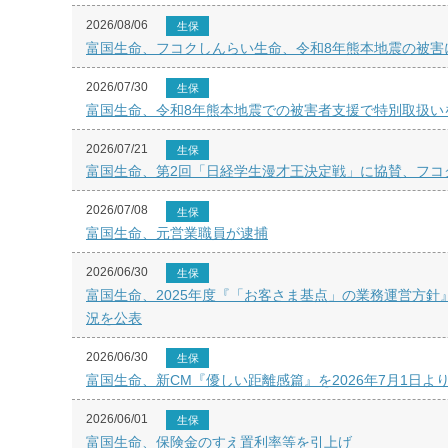
2026/08/06
生保
富国生命、フコクしんらい生命、令和8年熊本地震の被害
2026/07/30
生保
富国生命、令和8年熊本地震での被害者支援で特別取扱い
2026/07/21
生保
富国生命、第2回「日経学生漫才王決定戦」に協賛、フコ
2026/07/08
生保
富国生命、元営業職員が逮捕
2026/06/30
生保
富国生命、2025年度『「お客さま基点」の業務運営方
況を公表
2026/06/30
生保
富国生命、新CM『優しい距離感篇』を2026年7月1日よ
2026/06/01
生保
富国生命、保険金のすえ置利率等を引上げ