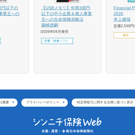
億円以下の
【USBメモリ】年商3億円
Financial 
事業主への
以下の中小企業＆個人事業
2026
主への生命保険攻略法
井上健哉
篠崎啓嗣
定価2,530円
2026年04月発売
書籍
音響・映像ソフト
社概要
プライバシーポリシー
特定商取引に関する法律に基づく表示