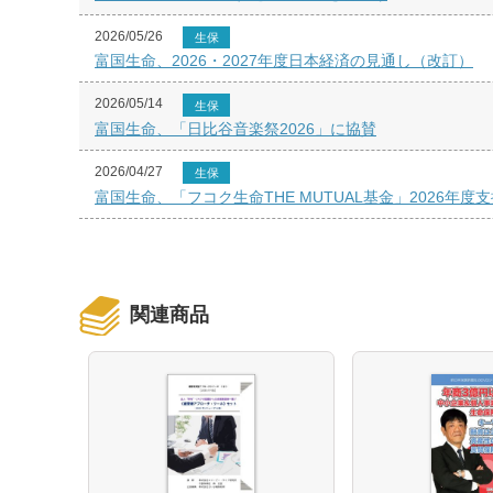
2026/05/26
生保
富国生命、2026・2027年度日本経済の見通し（改訂）
2026/05/14
生保
富国生命、「日比谷音楽祭2026」に協賛
2026/04/27
生保
富国生命、「フコク生命THE MUTUAL基金」2026年
関連商品