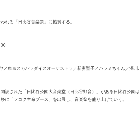
行われる「日比谷音楽祭」に協賛する。
30
ニタツヤ／東京スカパラダイスオーケストラ／新妻聖子／ハラミちゃん／深川バロ
業年に開設された「日比谷公園大音楽堂（日比谷野音）」がある日比谷公
楽祭に「フコク生命ブース」を出展し、音楽祭を盛り上げていく。