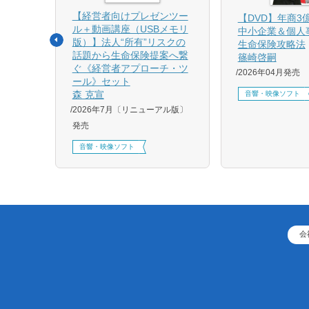
【経営者向けプレゼンツー
相続と
【DVD】年商3
ル＋動画講座（USBメモリ
中小企業＆個人
版）】法人“所有”リスクの
生命保険攻略法
話題から生命保険提案へ繋
篠崎啓嗣
4月増刷、
ぐ《経営者アプローチ・ツ
2026年04月発売
刷、
ール》セット
刷、
森 克宣
音響・映像ソフト
2026年7月〔リニューアル版〕
発売
音響・映像ソフト
会