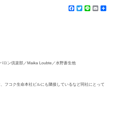
F
T
L
E
共
a
w
i
m
有
c
i
n
a
e
t
e
i
b
t
l
o
e
o
r
k
ン倶楽部／Maika Loubte／水野蒼生他
園は、フコク生命本社ビルにも隣接しているなど同社にとって