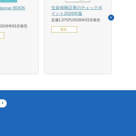
【US
生命保険証券のチェックポ
Planner BOOK
似体
イント2026年版
活用イ
定価1,375円
2026年03月発売
森 克
2026年03月発売
書籍
定価14
デジ