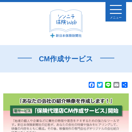
メニュー
CM作成サービス
F
T
L
E
a
w
i
m
c
i
n
a
e
t
e
i
b
t
l
o
e
o
r
k