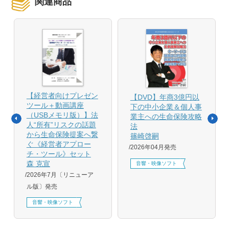
関連商品
【経営者向けプレゼン
【DVD】年商3億円以
ツール＋動画講座
下の中小企業＆個人事
（USBメモリ版）】法
業主への生命保険攻略
人“所有”リスクの話題
法
から生命保険提案へ繋
篠崎啓嗣
ぐ《経営者アプロー
2026年04月発売
チ・ツール》セット
森 克宣
音響・映像ソフト
2026年7月〔リニューア
ル版〕発売
音響・映像ソフト