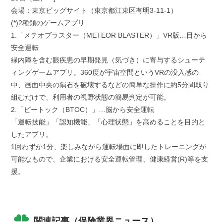
会場：東京ビッグサイト（東京都江東区有明3-11-1）
(*)2種類のゲームアプリ:
1.「メテオブラスター（METEOR BLASTER）」VR版…目から
安全運転
緑内障を含む眼疾患の早期発見（気づき）に寄与するシューテ
ィングゲームアプリ。360度が宇宙空間というVRの没入感の
中、画面中央の隕石を破壊するなどの簡単な操作に約5分間取り
組むだけで、利用者の視野状態の簡易判定が可能。
2.「ビートック（BTOC）」…脳から安全運転
「運転技能」「認知機能」「心理状態」を高めることを目的と
したアプリ。
1回わずか1分、楽しみながら運転場面に即したトレーニングが
可能なもので、企業における安全運転管理、健康経営(R)等を支
援。
関連記事（保険業界ニュース）