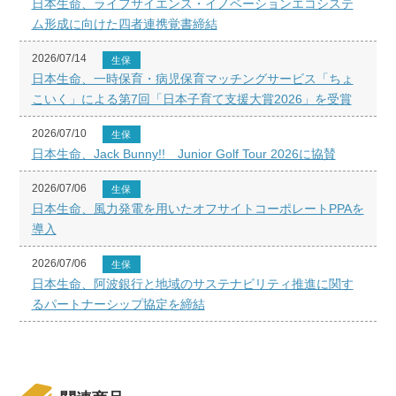
日本生命、ライフサイエンス・イノベーションエコシステ
ム形成に向けた四者連携覚書締結
2026/07/14
生保
日本生命、一時保育・病児保育マッチングサービス「ちょ
こいく」による第7回「日本子育て支援大賞2026」を受賞
2026/07/10
生保
日本生命、Jack Bunny!! Junior Golf Tour 2026に協賛
2026/07/06
生保
日本生命、風力発電を用いたオフサイトコーポレートPPAを
導入
2026/07/06
生保
日本生命、阿波銀行と地域のサステナビリティ推進に関す
るパートナーシップ協定を締結