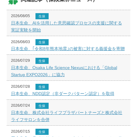
2026/08/05
生保
日本生命、AIを活用した意思確認プロセスの支援に関する
実証実験を開始
2026/08/03
生保
日本生命、｢令和8年熊本地震｣の被害に対する義援金を寄贈
2026/07/29
生保
日本生命、Osaka Life Science Nexusにおける「Global
Startup EXPO2026」に協力
2026/07/28
生保
日本生命、NDD認定（非ダークパターン認定）を取得
2026/07/24
生保
日本生命、株式会社ライフプラザパートナーズと株式会社
ライフサロンを合併
2026/07/15
生保