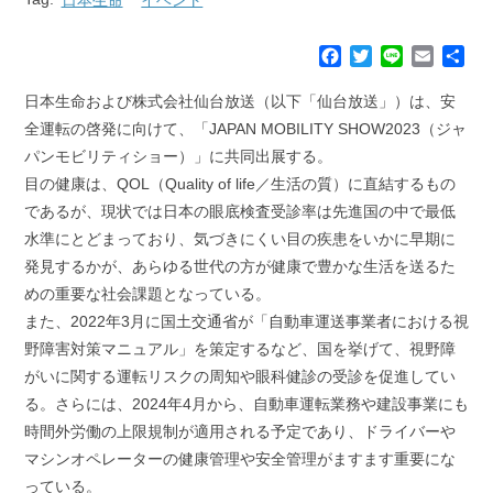
F
T
L
E
共
a
w
i
m
有
c
i
n
a
日本生命および株式会社仙台放送（以下「仙台放送」）は、安
e
t
e
i
全運転の啓発に向けて、「JAPAN MOBILITY SHOW2023（ジャ
b
t
l
パンモビリティショー）」に共同出展する。
o
e
目の健康は、QOL（Quality of life／生活の質）に直結するもの
o
r
k
であるが、現状では日本の眼底検査受診率は先進国の中で最低
水準にとどまっており、気づきにくい目の疾患をいかに早期に
発見するかが、あらゆる世代の方が健康で豊かな生活を送るた
めの重要な社会課題となっている。
また、2022年3月に国土交通省が「自動車運送事業者における視
野障害対策マニュアル」を策定するなど、国を挙げて、視野障
がいに関する運転リスクの周知や眼科健診の受診を促進してい
る。さらには、2024年4月から、自動車運転業務や建設事業にも
時間外労働の上限規制が適用される予定であり、ドライバーや
マシンオペレーターの健康管理や安全管理がますます重要にな
っている。