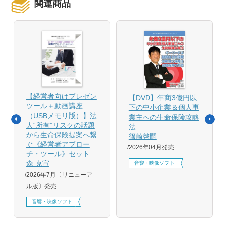
関連商品
【経営者向けプレゼン
【DVD】年商3億円以
ツール＋動画講座
下の中小企業＆個人事
（USBメモリ版）】法
業主への生命保険攻略
人“所有”リスクの話題
法
から生命保険提案へ繋
篠崎啓嗣
ぐ《経営者アプロー
2026年04月発売
チ・ツール》セット
森 克宣
音響・映像ソフト
2026年7月〔リニューア
ル版〕発売
音響・映像ソフト