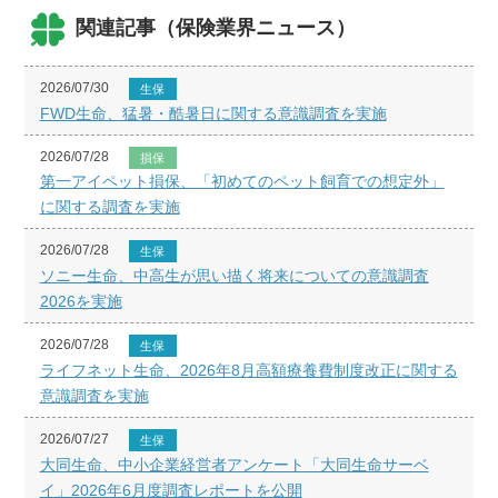
関連記事（保険業界ニュース）
2026/07/30
生保
FWD生命、猛暑・酷暑日に関する意識調査を実施
2026/07/28
損保
第一アイペット損保、「初めてのペット飼育での想定外」
に関する調査を実施
2026/07/28
生保
ソニー生命、中高生が思い描く将来についての意識調査
2026を実施
2026/07/28
生保
ライフネット生命、2026年8月高額療養費制度改正に関する
意識調査を実施
2026/07/27
生保
大同生命、中小企業経営者アンケート「大同生命サーベ
イ」2026年6月度調査レポートを公開