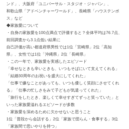
ンド」、大阪府「ユニバーサル・スタジオ・ジャパン」、
和歌山県「アドベンチャーワールド」、長崎県「ハウステンボ
ス」など
◆家族愛について
・自身の家族愛を100点満点で評価すると？全体平均は76.7点、
前回調査から3.1点低い結果に
自己評価が高い都道府県男性では1位「宮崎県」2位「高知
県」、女性では1位「沖縄県」2位「長崎県」
・この一年で、家族愛を実感したエピソード
「幸せなときも辛いときも、いつもそばにいて支えてくれる」
「結婚30周年のお祝いを盛大にしてくれた」
「仕事で嫌なことがあっても、いつも優しく笑顔にさせてくれ
る」「仕事の忙しさをみて子どもが気遣ってくれた」
「旅行をしたとき、楽しくて幸せすぎてずっと笑っていた」と
いった家族愛溢れるエピソードが多数
・家族愛を深めるために欠かせないと思うこと
1位「普段から会話する」2位「家族で団らん・食事する」3位
「家族間で思いやりを持つ」