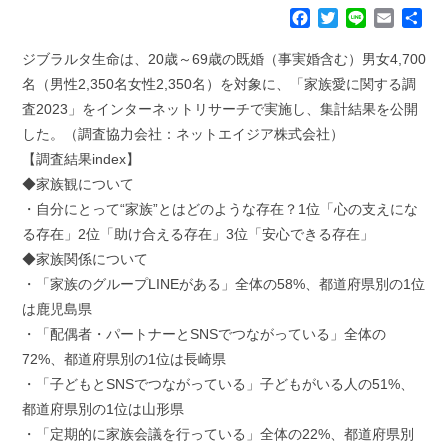
F
T
L
E
共
a
w
i
m
有
c
i
n
a
ジブラルタ生命は、20歳～69歳の既婚（事実婚含む）男女4,700
e
t
e
i
名（男性2,350名女性2,350名）を対象に、「家族愛に関する調
b
t
l
査2023」をインターネットリサーチで実施し、集計結果を公開
o
e
した。（調査協力会社：ネットエイジア株式会社）
o
r
k
【調査結果index】
◆家族観について
・自分にとって“家族”とはどのような存在？1位「心の支えにな
る存在」2位「助け合える存在」3位「安心できる存在」
◆家族関係について
・「家族のグループLINEがある」全体の58%、都道府県別の1位
は鹿児島県
・「配偶者・パートナーとSNSでつながっている」全体の
72%、都道府県別の1位は長崎県
・「子どもとSNSでつながっている」子どもがいる人の51%、
都道府県別の1位は山形県
・「定期的に家族会議を行っている」全体の22%、都道府県別