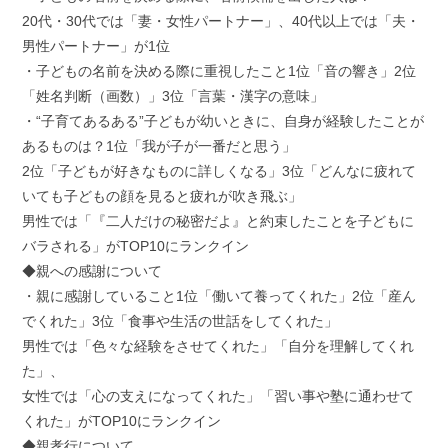
20代・30代では「妻・女性パートナー」、40代以上では「夫・
男性パートナー」が1位
・子どもの名前を決める際に重視したこと1位「音の響き」2位
「姓名判断（画数）」3位「言葉・漢字の意味」
・“子育てあるある”子どもが幼いときに、自身が経験したことが
あるものは？1位「我が子が一番だと思う」
2位「子どもが好きなものに詳しくなる」3位「どんなに疲れて
いても子どもの顔を見ると疲れが吹き飛ぶ」
男性では「『二人だけの秘密だよ』と約束したことを子どもに
バラされる」がTOP10にランクイン
◆親への感謝について
・親に感謝していること1位「働いて養ってくれた」2位「産ん
でくれた」3位「食事や生活の世話をしてくれた」
男性では「色々な経験をさせてくれた」「自分を理解してくれ
た」、
女性では「心の支えになってくれた」「習い事や塾に通わせて
くれた」がTOP10にランクイン
◆親孝行について