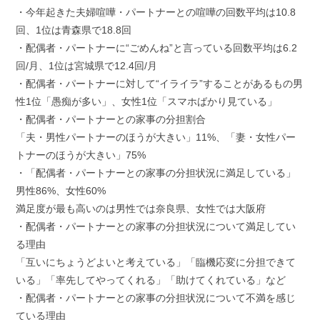
・今年起きた夫婦喧嘩・パートナーとの喧嘩の回数平均は10.8
回、1位は青森県で18.8回
・配偶者・パートナーに“ごめんね”と言っている回数平均は6.2
回/月、1位は宮城県で12.4回/月
・配偶者・パートナーに対して“イライラ”することがあるもの男
性1位「愚痴が多い」、女性1位「スマホばかり見ている」
・配偶者・パートナーとの家事の分担割合
「夫・男性パートナーのほうが大きい」11%、「妻・女性パー
トナーのほうが大きい」75%
・「配偶者・パートナーとの家事の分担状況に満足している」
男性86%、女性60%
満足度が最も高いのは男性では奈良県、女性では大阪府
・配偶者・パートナーとの家事の分担状況について満足してい
る理由
「互いにちょうどよいと考えている」「臨機応変に分担できて
いる」「率先してやってくれる」「助けてくれている」など
・配偶者・パートナーとの家事の分担状況について不満を感じ
ている理由