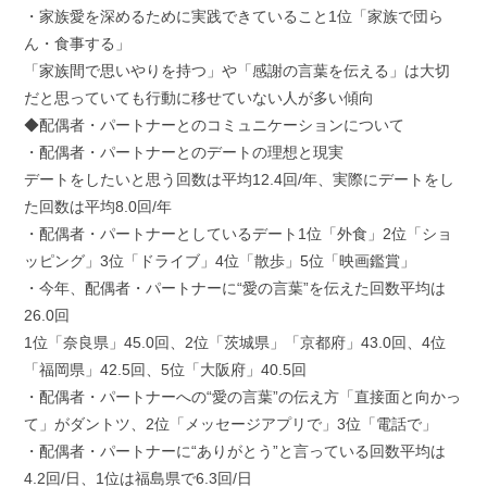
・家族愛を深めるために実践できていること1位「家族で団ら
ん・食事する」
「家族間で思いやりを持つ」や「感謝の言葉を伝える」は大切
だと思っていても行動に移せていない人が多い傾向
◆配偶者・パートナーとのコミュニケーションについて
・配偶者・パートナーとのデートの理想と現実
デートをしたいと思う回数は平均12.4回/年、実際にデートをし
た回数は平均8.0回/年
・配偶者・パートナーとしているデート1位「外食」2位「ショ
ッピング」3位「ドライブ」4位「散歩」5位「映画鑑賞」
・今年、配偶者・パートナーに“愛の言葉”を伝えた回数平均は
26.0回
1位「奈良県」45.0回、2位「茨城県」「京都府」43.0回、4位
「福岡県」42.5回、5位「大阪府」40.5回
・配偶者・パートナーへの“愛の言葉”の伝え方「直接面と向かっ
て」がダントツ、2位「メッセージアプリで」3位「電話で」
・配偶者・パートナーに“ありがとう”と言っている回数平均は
4.2回/日、1位は福島県で6.3回/日