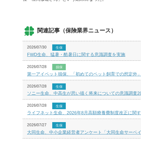
関連記事（保険業界ニュース）
2026/07/30
生保
FWD生命、猛暑・酷暑日に関する意識調査を実施
2026/07/28
損保
第一アイペット損保、「初めてのペット飼育での想定外
2026/07/28
生保
ソニー生命、中高生が思い描く将来についての意識調査20
2026/07/28
生保
ライフネット生命、2026年8月高額療養費制度改正に関
2026/07/27
生保
大同生命、中小企業経営者アンケート「大同生命サーベイ」