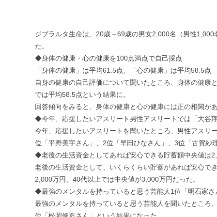
ジブラルタ生命は、20歳～69歳の男女2,000名（男性1,
た。
◆身体の健康・心の健康を100点満点で自己採点
「身体の健康」は平均61.5点、「心の健康」は平均58.5点
自身の健康の自己評価について聞いたところ、身体の健康と心
では平均58.5点という結果に。
回答傾向をみると、身体の健康と心の健康には正の相関が
◆今年、応援したいアスリート男性アスリートでは「大谷翔
今年、応援したいアスリートを聞いたところ、男性アスリー
位「平野美宇さん」、2位「早田ひなさん」、3位「古賀紗
◆老後の生活資金としてあれば安心できる貯蓄額中央値は2,
老後の生活資金として、いくらくらい貯蓄があれば安心できるか聞
2,000万円、40代以上では中央値が3,000万円だった。
◆最強のメンタルを持っていると思う芸能人1位「明石家さ
最強のメンタルを持っていると思う芸能人を聞いたところ、
位「松岡修造さん」という結果になった。