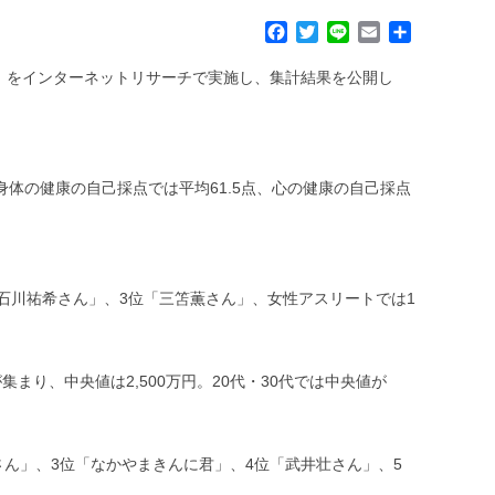
F
T
L
E
共
a
w
i
m
有
c
i
n
a
024」をインターネットリサーチで実施し、集計結果を公開し
e
t
e
i
b
t
l
o
e
o
r
k
体の健康の自己採点では平均61.5点、心の健康の自己採点
石川祐希さん」、3位「三笘薫さん」、女性アスリートでは1
集まり、中央値は2,500万円。20代・30代では中央値が
ん」、3位「なかやまきんに君」、4位「武井壮さん」、5