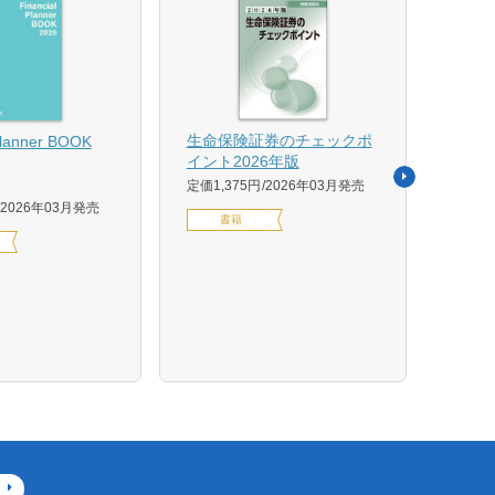
【US
生命保険証券のチェックポ
Planner BOOK
似体
イント2026年版
活用イ
定価1,375円
2026年03月発売
森 克
2026年03月発売
書籍
定価14
デジ