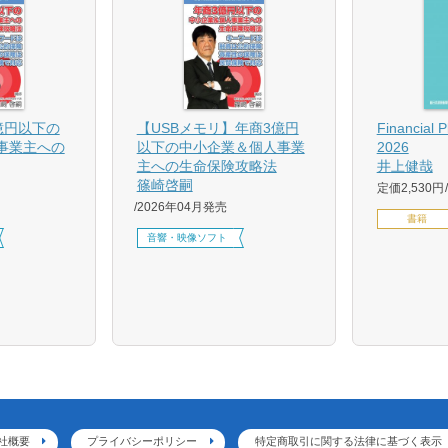
億円以下の
【USBメモリ】年商3億円
Financial 
事業主への
以下の中小企業＆個人事業
2026
主への生命保険攻略法
井上健哉
篠崎啓嗣
定価2,530円
2026年04月発売
書籍
音響・映像ソフト
社概要
プライバシーポリシー
特定商取引に関する法律に基づく表示