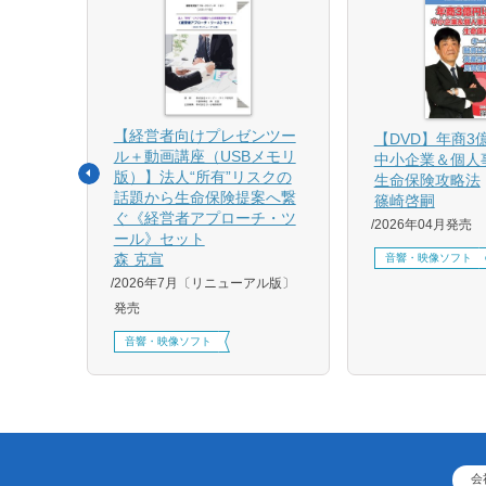
【経営者向けプレゼンツー
相続と
【DVD】年商3
ル＋動画講座（USBメモリ
中小企業＆個人
版）】法人“所有”リスクの
生命保険攻略法
話題から生命保険提案へ繋
篠崎啓嗣
4月増刷、
ぐ《経営者アプローチ・ツ
2026年04月発売
刷、
ール》セット
刷、
森 克宣
音響・映像ソフト
2026年7月〔リニューアル版〕
発売
音響・映像ソフト
会