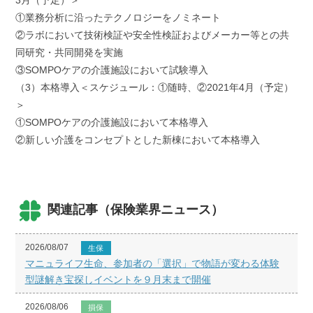
3月（予定）＞
①業務分析に沿ったテクノロジーをノミネート
②ラボにおいて技術検証や安全性検証およびメーカー等との共
同研究・共同開発を実施
③SOMPOケアの介護施設において試験導入
（3）本格導入＜スケジュール：①随時、②2021年4月（予定）
＞
①SOMPOケアの介護施設において本格導入
②新しい介護をコンセプトとした新棟において本格導入
関連記事（保険業界ニュース）
2026/08/07
生保
マニュライフ生命、参加者の「選択」で物語が変わる体験
型謎解き宝探しイベントを９月末まで開催
2026/08/06
損保