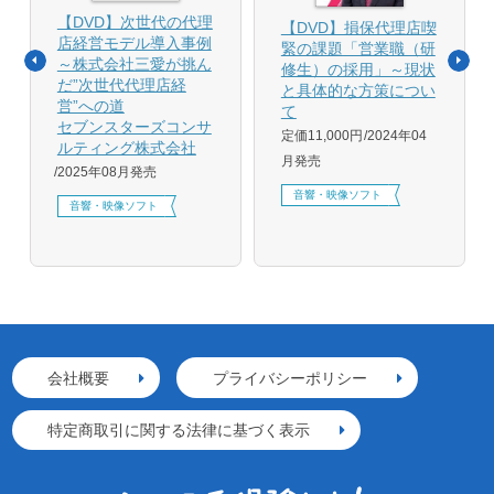
【DVD】次世代の代理
【DVD】損保代理店喫
店経営モデル導入事例
緊の課題「営業職（研
～株式会社三愛が挑ん
修生）の採用」～現状
だ”次世代代理店経
と具体的な方策につい
営”への道
て
セブンスターズコンサ
定価11,000円
2024年04
ルティング株式会社
月発売
2025年08月発売
音響・映像ソフト
音響・映像ソフト
会社概要
プライバシーポリシー
特定商取引に関する法律に基づく表示