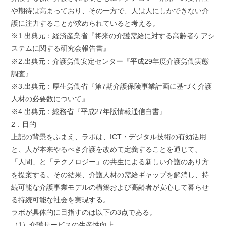
や期待は高まっており、その一方で、人は人にしかできない介
護に注力することが求められていると考える。
※1.出典元：経済産業省『将来の介護需給に対する高齢者ケアシ
ステムに関する研究会報告書』
※2.出典元：介護労働安定センター『平成29年度介護労働実態
調査』
※3.出典元：厚生労働省『第7期介護保険事業計画に基づく介護
人材の必要数について』
※4.出典元：総務省『平成27年版情報通信白書』
2．目的
上記の背景をふまえ、ラボは、ICT・デジタル技術の有効活用
と、人が本来やるべき介護を改めて定義することを通じて、
「人間」と「テクノロジー」の共生による新しい介護のあり方
を提案する。その結果、介護人材の需給ギャップを解消し、持
続可能な介護事業モデルの構築および高齢者が安心して暮らせ
る持続可能な社会を実現する。
ラボが具体的に目指すのは以下の3点である。
（1）介護サービスの生産性向上