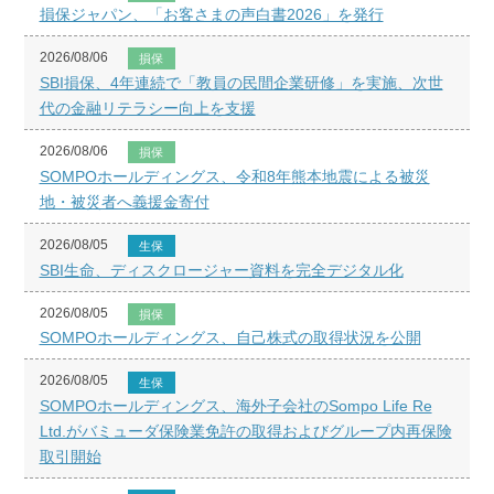
損保ジャパン、「お客さまの声白書2026」を発行
2026/08/06
損保
SBI損保、4年連続で「教員の民間企業研修」を実施、次世
代の金融リテラシー向上を支援
2026/08/06
損保
SOMPOホールディングス、令和8年熊本地震による被災
地・被災者へ義援金寄付
2026/08/05
生保
SBI生命、ディスクロージャー資料を完全デジタル化
2026/08/05
損保
SOMPOホールディングス、自己株式の取得状況を公開
2026/08/05
生保
SOMPOホールディングス、海外子会社のSompo Life Re
Ltd.がバミューダ保険業免許の取得およびグループ内再保険
取引開始