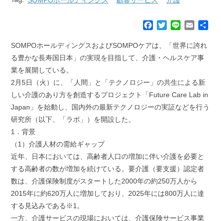
F
T
L
E
共
a
w
i
m
有
c
i
n
a
SOMPOホールディングスおよびSOMPOケアは、「世界に誇れ
e
t
e
i
る豊かな長寿国日本」の実現を目指して、介護・ヘルスケア事
b
t
l
業を展開している。
o
e
2月5日（火）に、「人間」と「テクノロジー」の共生による新
o
r
k
しい介護のあり方を創造するプロジェクト「Future Care Lab in
Japan」を始動し、国内外の最新テクノロジーの実証などを行う
研究所（以下、「ラボ」）を開設した。
1．背景
（1）介護人材の需給ギャップ
近年、日本においては、高齢者人口の増加に伴い介護を必要と
する高齢者の数が増加を続けている。要介護（要支援）認定者
数は、介護保険制度がスタートした2000年の約250万人から
2015年に約620万人に増加しており、2025年には800万人に達
する見込みである※1。
一方、介護サービスの現場においては、介護保険サービス事業