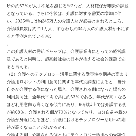
所の約67％が人手不足を感じる※2など、人材確保が喫緊の課題
となっている。さらに今後は、介護に対する需要の増加に伴
い、2025年には約245万人の介護人材が必要とされるところ、
介護職員数は約211万人、すなわち約34万人の介護人材が不足す
ると予測されている※3
。
この介護人材の需給ギャップは、介護事業者にとっての経営課
題であると同時に、超高齢社会の日本が抱える社会的課題であ
ると言える。
（2）介護へのテクノロジー活用に関する受容性や期待の高まり
介護用ロボットの利用意向に関する年代別調査によると、自分
自身が介護する側になった場合、介護される側になった場合の
利用意向は、全年代平均で共に約63％である。年代が高くなる
ほど利用意向も高くなる傾向にあり、60代以上では介護する側
が約68％、介護される側が70％となっており、自分自身や親の
介護が身近になるほど、介護におけるテクノロジー活用への期
待が高くなることがわかる※4。
介護する側、介護される側ともにテクノロジー活用への受容性