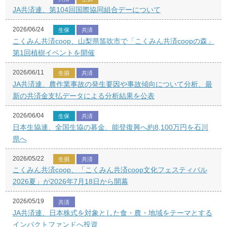
JA共済連、第104回国際協同組合デーについて
2026/06/24
生保
共済
こくみん共済coop、山梨県笛吹市で「こくみん共済coopの森」
第1回植樹イベントを開催
2026/06/11
生損
共済
JA共済連、農作業事故の発生要因や事故傾向について分析、最
新の共済金支払データによる分析結果を公表
2026/06/04
生保
共済
日本生協連、全国生協の募金、能登復興へ約8,100万円を石川
県へ
2026/05/22
生損
共済
こくみん共済coop、「こくみん共済coop文化フェスティバル
2026夏」が2026年7月18日から開幕
2026/05/19
共済
JA共済連、日本株式を対象とした食・農・地域をテーマとする
インパクトファンドへ投資