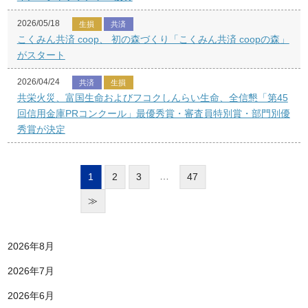
2026/05/18
生損
共済
こくみん共済 coop、 初の森づくり「こくみん共済 coopの森」
がスタート
2026/04/24
共済
生損
共栄火災、富国生命およびフコクしんらい生命、全信懇「第45
回信用金庫PRコンクール」最優秀賞・審査員特別賞・部門別優
秀賞が決定
…
1
2
3
47
≫
2026年8月
2026年7月
2026年6月