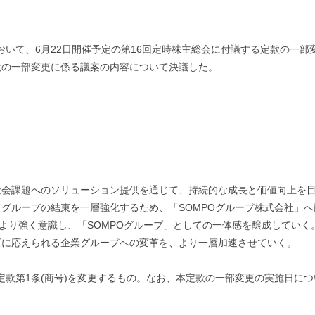
において、6月22日開催予定の第16回定時株主総会に付議する定款の一
款の一部変更に係る議案の内容について決議した。
社会課題へのソリューション提供を通じて、持続的な成長と価値向上を
グループの結束を一層強化するため、「SOMPOグループ株式会社」
をより強く意識し、「SOMPOグループ」としての一体感を醸成してい
ズに応えられる企業グループへの変革を、より一層加速させていく。
行定款第1条(商号)を変更するもの。なお、本定款の一部変更の実施日につ