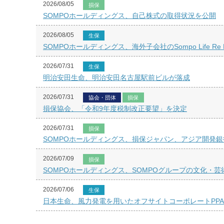
2026/08/05
損保
SOMPOホールディングス、自己株式の取得状況を公開
2026/08/05
生保
SOMPOホールディングス、海外子会社のSompo Life
2026/07/31
生保
明治安田生命、明治安田名古屋駅前ビルが落成
2026/07/31
協会・団体
損保
損保協会、「令和9年度税制改正要望」を決定
2026/07/31
損保
SOMPOホールディングス、損保ジャパン、アジア開発
2026/07/09
損保
SOMPOホールディングス、SOMPOグループの文化・芸術振興
2026/07/06
生保
日本生命、風力発電を用いたオフサイトコーポレートPP