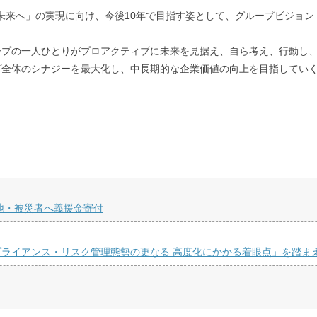
へ」の実現に向け、今後10年で目指す姿として、グループビジョン「未来の可能性
ープの一人ひとりがプロアクティブに未来を見据え、自ら考え、行動し
プ全体のシナジーを最大化し、中長期的な企業価値の向上を目指してい
地・被災者へ義援金寄付
ライアンス・リスク管理態勢の更なる 高度化にかかる着眼点」を踏ま