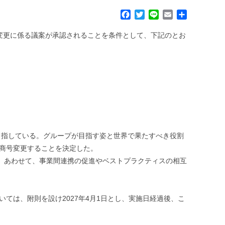
F
T
L
E
共
a
w
i
m
有
c
i
n
a
部変更に係る議案が承認されることを条件として、下記のとお
e
t
e
i
b
t
l
o
e
o
r
k
目指している。グループが目指す姿と世界で果たすべき役割
へ商号変更することを決定した。
く。あわせて、事業間連携の促進やベストプラクティスの相互
いては、附則を設け2027年4月1日とし、実施日経過後、こ