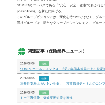
SOMPOのパーパスである「“安心・安全・健康”であふれる未来
possibilities)」を新たに掲げる。
このグループビジョンには、変化を待つのではなく、グル
同社グループは、新たなグループビジョンのもと、グルー
関連記事（保険業界ニュース）
2026/08/06
損保
SOMPOホールディングス、令和8年熊本地震による被災
2026/08/05
生保
三井住友海上あいおい生命、「営業職員チャネルのコンプ
2026/08/05
損保
トーア再保険、気候変動対策を推進