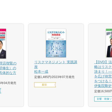
【DVD】
リスクマネジメント 実践講
代理店喫緊の
略はリスク
座
研修生）の
決まり！―
松本一成
具体的な方
を広げ他営
定価1,485円
2023年07月発売
をつける！
24年04月発売
書籍
伊集院剛史
定価16,500
音響・映像ソ