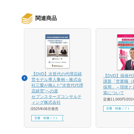
関連商品
【DVD】次世代の代理店経
る募集
【DVD】損保
営モデル導入事例～株式会
課題「営業職（
社三愛が挑んだ”次世代代理
採用」～現状と
店経営”への道
策について
1月発売
セブンスターズコンサルテ
定価11,000円
20
ィング株式会社
音響・映像ソフト
2025年08月発売
音響・映像ソフト