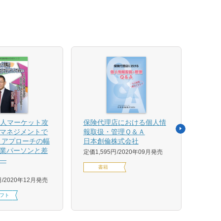
法人マーケット攻
保険代理店における個人情
売れ
マネジメントで
報取扱・管理Ｑ＆Ａ
平野 
 アプローチの幅
日本創倫株式会社
ンス
業パーソンと差
グ株
定価1,595円
2020年09月発売
―
定価1,
書籍
円
2020年12月発売
フト