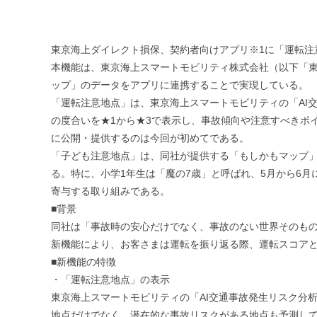
東京海上ダイレクト損保、契約者向けアプリ※1に「運転注
本機能は、東京海上スマートモビリティ株式会社（以下「東
ップ」のデータをアプリに連携することで実現している。
「運転注意地点」は、東京海上スマートモビリティの「AI
の度合いを★1から★3で表示し、事故傾向や注意すべきポ
に公開・提供するのは今回が初めてである。
「子ども注意地点」は、同社が提供する「もしかもマップ
る。特に、小学1年生は「魔の7歳」と呼ばれ、5月から6
寄与する取り組みである。
■背景
同社は「事故時の安心だけでなく、事故のない世界そのもの
新機能により、お客さまは運転を振り返る際、運転スコア
■新機能の特徴
・「運転注意地点」の表示
東京海上スマートモビリティの「AI交通事故発生リスク分
地点だけでなく、潜在的な事故リスクがある地点も予測して