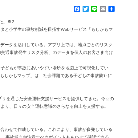
F
T
L
E
共
a
w
i
m
有
c
i
n
a
た。※2
e
t
e
i
タと小学生の事故削減を目指すWebサービス「もしかもマ
b
t
l
o
e
のデータを活用している。アプリ上では、地点ごとのリスク
o
r
k
I交通事故発生リスク分析」のデータを個人のお客さま向け
、子どもが事故にあいやすい場所を地図上で可視化してい
「もしかもマップ」は、社会課題である子どもの事故防止に
プリを通じた安全運転支援サービスを提供してきた。今回の
により、日々の安全運転意識のさらなる向上を支援する。
み合わせて作成している。これにより、事故が多発している
し、事故傾向や注意すべきポイントもあわせて確認できる。