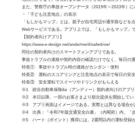
また、警察庁の事故オープンデータ（2019年～2023年
・「子ども注意地点」の表示
「もしかもマップ」とは、親子が自宅周辺や通学路などを
Webサービスである。アプリ上では、「もしかもマップ」
【契約者向けアプリ】
https://www.e-design.net/ande/merit/safedrive/
同社の契約者向けのスマートフォンアプリである。
事故トラブルの連絡や契約内容の確認だけでなく、毎日の
特長① 事故やトラブル時の連絡がカンタン・便利
特長② 運転のスコアリングと注意地点の表示で毎日の安
特長③ 安全運転でスイーツやドリンクがもらえる
※1 総合自動車保険&e（アンディー）契約者向けのアプ
※2 本日以降、一部のお客さまより順次提供を開始してい
※3 アプリ画面はイメージである。実際とは異なる場合が
※4 出典：「令和7年版交通安全白書」（内閣府）内、「
※5 ハート（ポイント）獲得には、2週間以内の運転登録