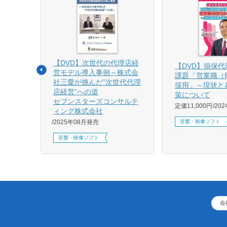
【DVD】次世代の代理店経
る募集
【DVD】損保
営モデル導入事例～株式会
課題「営業職（
社三愛が挑んだ”次世代代理
採用」～現状と
店経営”への道
策について
1月発売
セブンスターズコンサルテ
定価11,000円
20
ィング株式会社
音響・映像ソフト
2025年08月発売
音響・映像ソフト
会