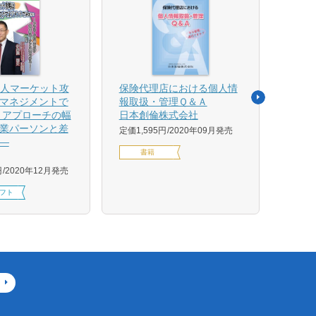
法人マーケット攻
保険代理店における個人情
売れ
マネジメントで
報取扱・管理Ｑ＆Ａ
平野 
 アプローチの幅
日本創倫株式会社
ンス
業パーソンと差
グ株
定価1,595円
2020年09月発売
―
定価1,
書籍
円
2020年12月発売
フト