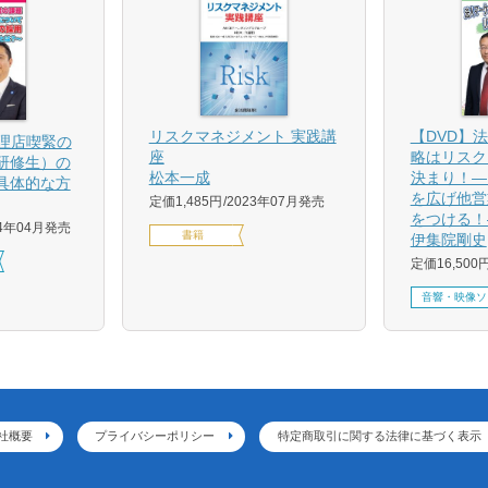
【DVD】
リスクマネジメント 実践講
代理店喫緊の
略はリスク
座
研修生）の
決まり！―
松本一成
具体的な方
を広げ他営
定価1,485円
2023年07月発売
をつける！
24年04月発売
書籍
伊集院剛史
定価16,500
音響・映像ソ
社概要
プライバシーポリシー
特定商取引に関する法律に基づく表示