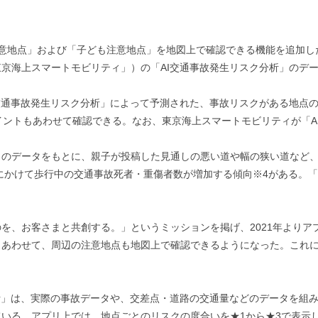
意地点」および「子ども注意地点」を地図上で確認できる機能を追加し
京海上スマートモビリティ」）の「AI交通事故発生リスク分析」のデー
交通事故発生リスク分析」によって予測された、事故リスクがある地点
イントもあわせて確認できる。なお、東京海上スマートモビリティが「A
」のデータをもとに、親子が投稿した見通しの悪い道や幅の狭い道など
月にかけて歩行中の交通事故死者・重傷者数が増加する傾向※4がある。
を、お客さまと共創する。」というミッションを掲げ、2021年よりア
とあわせて、周辺の注意地点も地図上で確認できるようになった。これ
析」は、実際の事故データや、交差点・道路の交通量などのデータを組
いる。アプリ上では、地点ごとのリスクの度合いを★1から★3で表示