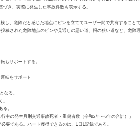
）に基づき、実際に発生した事故件数も表示する。
点検し、危険だと感じた地点にピンを立ててユーザー間で共有すること
で投稿された危険地点のピンや見通しの悪い道、幅の狭い道など、危険
運転もサポートする。
全運転をサポート
リとなる。
く。
ある。
歩行中の発生月別交通事故死者・重傷者数（令和2年～6年の合計）」
が必要である。ハート獲得できるのは、1日1記録である。