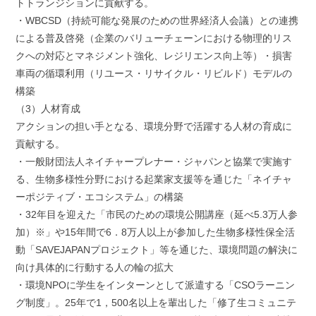
トトランジションに貢献する。
・WBCSD（持続可能な発展のための世界経済人会議）との連携
による普及啓発（企業のバリューチェーンにおける物理的リス
クへの対応とマネジメント強化、レジリエンス向上等）・損害
車両の循環利用（リユース・リサイクル・リビルド）モデルの
構築
（3）人材育成
アクションの担い手となる、環境分野で活躍する人材の育成に
貢献する。
・一般財団法人ネイチャープレナー・ジャパンと協業で実施す
る、生物多様性分野における起業家支援等を通じた「ネイチャ
ーポジティブ・エコシステム」の構築
・32年目を迎えた「市民のための環境公開講座（延べ5.3万人参
加）※」や15年間で6．8万人以上が参加した生物多様性保全活
動「SAVEJAPANプロジェクト」等を通じた、環境問題の解決に
向け具体的に行動する人の輪の拡大
・環境NPOに学生をインターンとして派遣する「CSOラーニン
グ制度」。25年で1，500名以上を輩出した「修了生コミュニテ