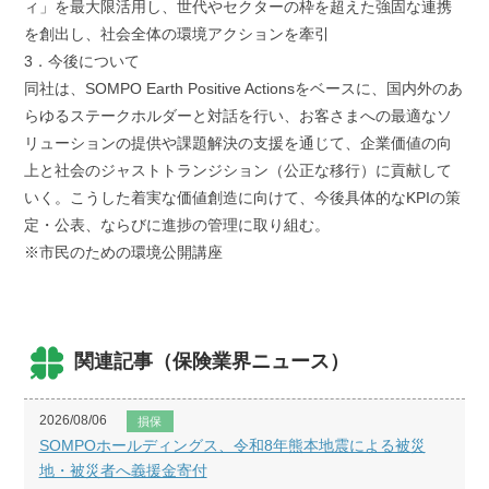
ィ」を最大限活用し、世代やセクターの枠を超えた強固な連携
を創出し、社会全体の環境アクションを牽引
3．今後について
同社は、SOMPO Earth Positive Actionsをベースに、国内外のあ
らゆるステークホルダーと対話を行い、お客さまへの最適なソ
リューションの提供や課題解決の支援を通じて、企業価値の向
上と社会のジャストトランジション（公正な移行）に貢献して
いく。こうした着実な価値創造に向けて、今後具体的なKPIの策
定・公表、ならびに進捗の管理に取り組む。
※市民のための環境公開講座
関連記事（保険業界ニュース）
2026/08/06
損保
SOMPOホールディングス、令和8年熊本地震による被災
地・被災者へ義援金寄付