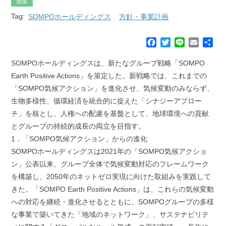
損保
Tag:
SOMPOホールディングス
方針・事業計画
F
T
L
E
共
a
w
i
m
有
c
i
n
a
SOMPOホールディングスは、新たなグループ戦略「SOMPO
e
t
e
i
Earth Positive Actions」を策定した。新戦略では、これまでの
b
t
l
「SOMPO気候アクション」を進化させ、気候変動のみならず、
o
e
生物多様性、循環経済を統合的に捉えた「シナジーアプロー
o
r
k
チ」を核とし、人権への配慮を基盤として、地球環境への貢献
とグループの持続的成長の両立を目指す。
1．「SOMPO気候アクション」からの進化
SOMPOホールディングスは2021年の「SOMPO気候アクショ
ン」公表以来、グループ全体で気候変動対応のフレームワーク
を構築し、2050年のネットゼロ実現に向けた取組みを実践して
きた。「SOMPO Earth Positive Actions」は、これらの気候変動
への対応を継続・進化させるとともに、SOMPOグループの多様
な事業で築いてきた「地域のネットワーク」、サステナビリテ