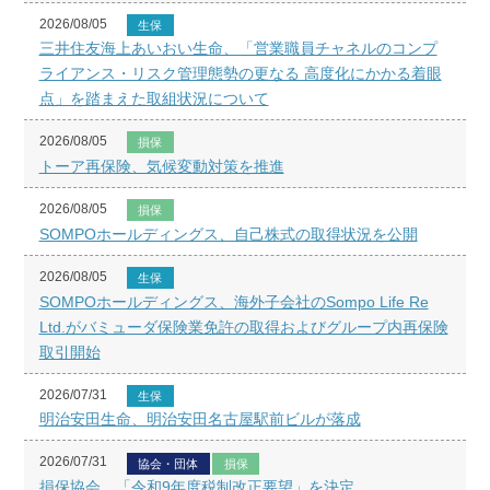
2026/08/05
生保
三井住友海上あいおい生命、「営業職員チャネルのコンプ
ライアンス・リスク管理態勢の更なる 高度化にかかる着眼
点」を踏まえた取組状況について
2026/08/05
損保
トーア再保険、気候変動対策を推進
2026/08/05
損保
SOMPOホールディングス、自己株式の取得状況を公開
2026/08/05
生保
SOMPOホールディングス、海外子会社のSompo Life Re
Ltd.がバミューダ保険業免許の取得およびグループ内再保険
取引開始
2026/07/31
生保
明治安田生命、明治安田名古屋駅前ビルが落成
2026/07/31
協会・団体
損保
損保協会、「令和9年度税制改正要望」を決定