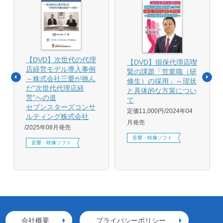
【DVD】次世代の代理
【DVD】損保代理店喫
店経営モデル導入事例
緊の課題「営業職（研
～株式会社三愛が挑ん
修生）の採用」～現状
だ”次世代代理店経
と具体的な方策につい
営”への道
て
セブンスターズコンサ
定価11,000円
2024年04
ルティング株式会社
月発売
2025年08月発売
音響・映像ソフト
音響・映像ソフト
会社概要
プライバシーポリシー