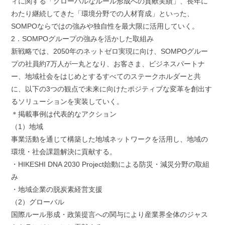
ィに関する「グローバルなルール形成への貢献実績」、長年に
わたり継続してきた「環境分野での人材育成」といった、
SOMPOならではの強みや独自性を最大限に活用していく。
2．SOMPOグループの強みを活かした取組み
新戦略では、2050年のネットゼロ実現に向け、SOMPOグルー
プの社員約7万人が一丸となり、お客さま、ビジネスパートナ
ー、地域社会をはじめとするすべてのステークホルダーと共
に、以下の3つの観点で未来に向けたポジティブな変革を創出す
るソリューションを実装していく。
＊掲載事例は代表的なアクション
（1）地域
事業活動を通じて構築した地域ネットワークを活用し、地域の
環境・社会課題解決に貢献する。
・HIKESHI DNA 2030 Project始動による防災・減災分野の取組
み
・地域企業の脱炭素経営支援
（2）グローバル
国際ルール形成・政策提言への関与により産業界全体のジャス