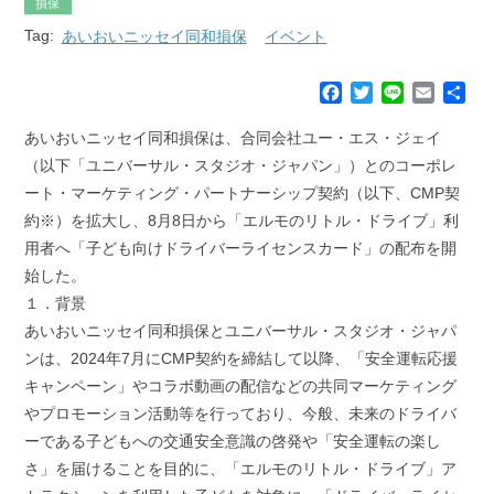
損保
Tag:
あいおいニッセイ同和損保
イベント
F
T
L
E
共
a
w
i
m
有
c
i
n
a
あいおいニッセイ同和損保は、合同会社ユー・エス・ジェイ
e
t
e
i
（以下「ユニバーサル・スタジオ・ジャパン」）とのコーポレ
b
t
l
ート・マーケティング・パートナーシップ契約（以下、CMP契
o
e
約※）を拡大し、8月8日から「エルモのリトル・ドライブ」利
o
r
k
用者へ「子ども向けドライバーライセンスカード」の配布を開
始した。
１．背景
あいおいニッセイ同和損保とユニバーサル・スタジオ・ジャパ
ンは、2024年7月にCMP契約を締結して以降、「安全運転応援
キャンペーン」やコラボ動画の配信などの共同マーケティング
やプロモーション活動等を行っており、今般、未来のドライバ
ーである子どもへの交通安全意識の啓発や「安全運転の楽し
さ」を届けることを目的に、「エルモのリトル・ドライブ」ア