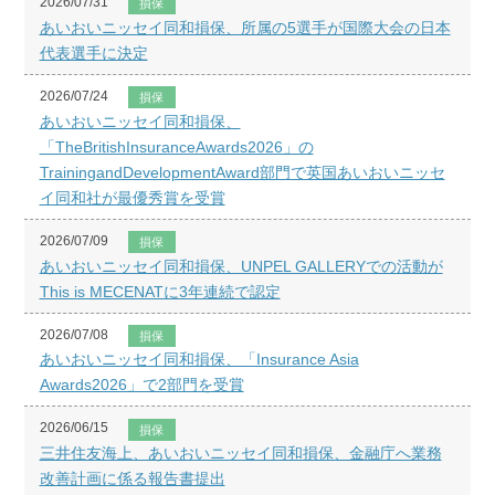
2026/07/31
損保
あいおいニッセイ同和損保、所属の5選手が国際大会の日本
代表選手に決定
2026/07/24
損保
あいおいニッセイ同和損保、
「TheBritishInsuranceAwards2026」の
TrainingandDevelopmentAward部門で英国あいおいニッセ
イ同和社が最優秀賞を受賞
2026/07/09
損保
あいおいニッセイ同和損保、UNPEL GALLERYでの活動が
This is MECENATに3年連続で認定
2026/07/08
損保
あいおいニッセイ同和損保、「Insurance Asia
Awards2026」で2部門を受賞
2026/06/15
損保
三井住友海上、あいおいニッセイ同和損保、金融庁へ業務
改善計画に係る報告書提出