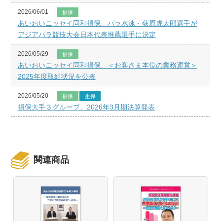
2026/06/01
損保
あいおいニッセイ同和損保、パラ水泳・荻原虎太郎選手が
アジアパラ競技大会日本代表推薦選手に決定
2026/05/29
損保
あいおいニッセイ同和損保、＜お客さま本位の業務運営＞
2025年度取組状況を公表
2026/05/20
損保
生保
損保大手３グループ、2026年3月期決算発表
関連商品