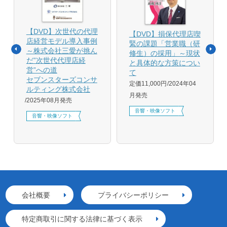
【DVD】次世代の代理
【DVD】損保代理店喫
店経営モデル導入事例
緊の課題「営業職（研
～株式会社三愛が挑ん
修生）の採用」～現状
だ”次世代代理店経
と具体的な方策につい
営”への道
て
セブンスターズコンサ
定価11,000円
2024年04
ルティング株式会社
月発売
2025年08月発売
音響・映像ソフト
音響・映像ソフト
会社概要
プライバシーポリシー
特定商取引に関する法律に基づく表示