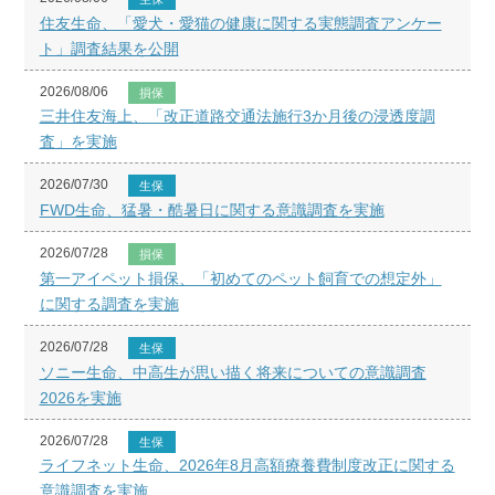
住友生命、「愛犬・愛猫の健康に関する実態調査アンケー
ト」調査結果を公開
2026/08/06
損保
三井住友海上、「改正道路交通法施行3か月後の浸透度調
査」を実施
2026/07/30
生保
FWD生命、猛暑・酷暑日に関する意識調査を実施
2026/07/28
損保
第一アイペット損保、「初めてのペット飼育での想定外」
に関する調査を実施
2026/07/28
生保
ソニー生命、中高生が思い描く将来についての意識調査
2026を実施
2026/07/28
生保
ライフネット生命、2026年8月高額療養費制度改正に関する
意識調査を実施