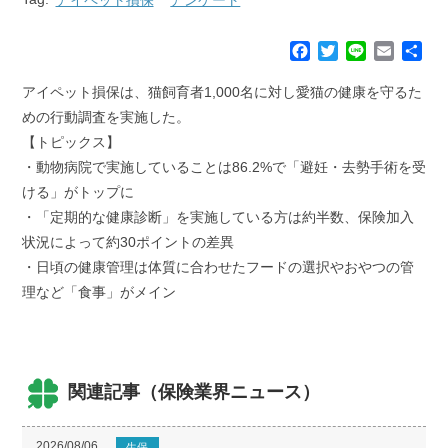
F
T
L
E
共
a
w
i
m
有
c
i
n
a
アイペット損保は、猫飼育者1,000名に対し愛猫の健康を守るた
e
t
e
i
めの行動調査を実施した。
b
t
l
【トピックス】
o
e
・動物病院で実施していることは86.2%で「避妊・去勢手術を受
o
r
k
ける」がトップに
・「定期的な健康診断」を実施している方は約半数、保険加入
状況によって約30ポイントの差異
・日頃の健康管理は体質に合わせたフードの選択やおやつの管
理など「食事」がメイン
関連記事（保険業界ニュース）
2026/08/06
生保