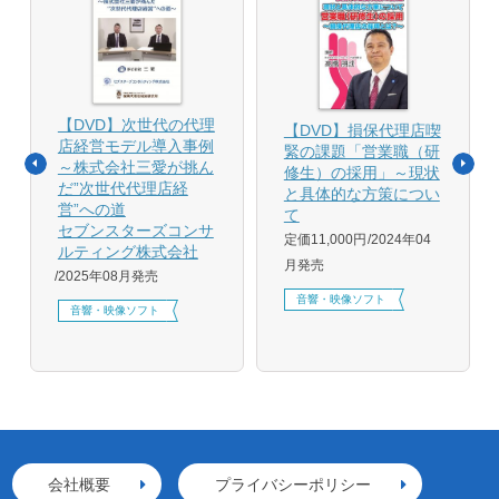
【DVD】次世代の代理
【DVD】損保代理店喫
店経営モデル導入事例
緊の課題「営業職（研
～株式会社三愛が挑ん
修生）の採用」～現状
だ”次世代代理店経
と具体的な方策につい
営”への道
て
セブンスターズコンサ
定価11,000円
2024年04
ルティング株式会社
月発売
2025年08月発売
音響・映像ソフト
音響・映像ソフト
会社概要
プライバシーポリシー