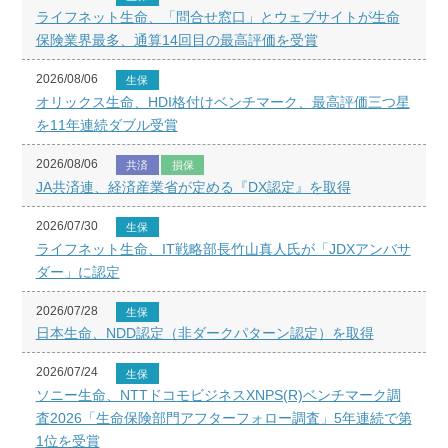
ライフネット生命、「問合せ窓口」とウェブサイトが生命
保険業界最多、通算14回目の最高評価を受賞
2026/08/06
生保
オリックス生命、HDI格付けベンチマーク、最高評価三つ星
を11年連続ダブル受賞
2026/08/06
共済
損保
JA共済連、経済産業省が定める『DX認定』を取得
2026/07/30
生保
ライフネット生命、IT戦略部長竹山真人氏が「JDXアンバサ
ダー」に認定
2026/07/28
生保
日本生命、NDD認定（非ダークパターン認定）を取得
2026/07/24
生保
ソニー生命、NTTドコモビジネスXNPS(R)ベンチマーク調
査2026「生命保険部門アフターフォロー調査」5年連続で第
1位を受賞