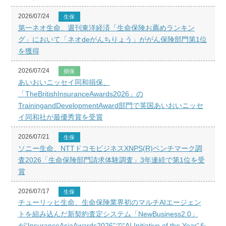
2026/07/24
生保
第一ネオ生命、週刊東洋経済「生命保険お薦めランキン
グ」において「ネオdeがんちりょう」ががん保険部門第1位
を獲得
2026/07/24
損保
あいおいニッセイ同和損保、
「TheBritishInsuranceAwards2026」の
TrainingandDevelopmentAward部門で英国あいおいニッセ
イ同和社が最優秀賞を受賞
2026/07/21
生保
ソニー生命、NTTドコモビジネスXNPS(R)ベンチマーク調
査2026「生命保険部門請求体験調査」3年連続で第1位を受
賞
2026/07/17
生保
チューリッヒ生命、生命保険業界初のマルチAIエージェン
トを組み込んだ新契約査定システム「NewBusiness2.0」
が“InsuranceAsiaAwards2026”で“AI Initiative of the Year”を