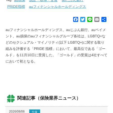
PRIDE指標
auフィナンシャルホールディングス
F
T
L
E
共
a
w
i
m
有
c
i
n
a
auフィナンシャルホールディングス、auじぶん銀行、auペイメ
e
t
e
i
ント、au損保のauフィナンシャルグループ各社は、LGBTQ+な
b
t
l
どのセクシュアル・マイノリティ(以下 LGBTQ+)に関する取り
o
e
組みを評価する「PRIDE 指標」において、最高位である「ゴー
o
r
k
ルド」を11月10日に受賞した。「ゴールド」の受賞は4社すべて
において初となる。
関連記事（保険業界ニュース）
2026/08/06
生保