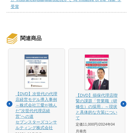
受賞
関連商品
【DVD】次世代の代理
【DVD】損保代理店喫
店経営モデル導入事例
緊の課題「営業職（研
～株式会社三愛が挑ん
修生）の採用」～現状
だ”次世代代理店経
と具体的な方策につい
営”への道
て
セブンスターズコンサ
定価11,000円
2024年04
ルティング株式会社
月発売