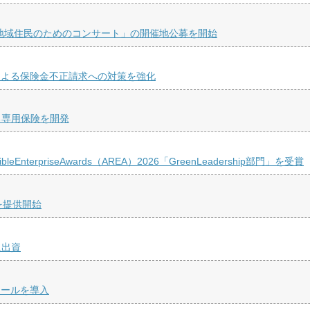
「地域住民のためのコンサート」の開催地公募を開始
による保険金不正請求への対策を強化
る専用保険を開発
nterpriseAwards（AREA）2026「GreenLeadership部門」を受賞
」を提供開始
に出資
ツールを導入