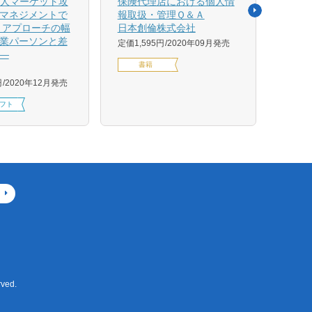
法人マーケット攻
保険代理店における個人情
売れ
マネジメントで
報取扱・管理Ｑ＆Ａ
平野 
 アプローチの幅
日本創倫株式会社
ンス
業パーソンと差
グ株
定価1,595円
2020年09月発売
―
定価1,
書籍
円
2020年12月発売
フト
ved.