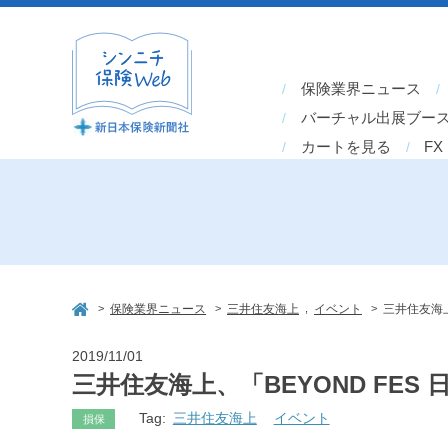
保険業界ニュース
バーチャル出展ブー
カートを見る
FX
>
>
,
>
保険業界ニュース
三井住友海上
イベント
三井住友海上
2019/11/01
三井住友海上、「BEYOND FES
Tag:
三井住友海上
イベント
損保