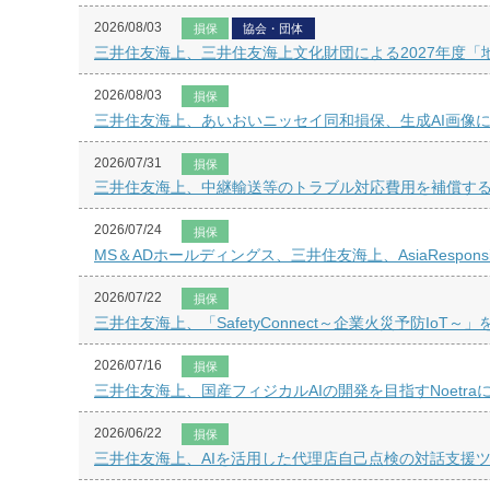
2026/08/03
損保
協会・団体
三井住友海上、三井住友海上文化財団による2027年度
2026/08/03
損保
三井住友海上、あいおいニッセイ同和損保、生成AI画像
2026/07/31
損保
三井住友海上、中継輸送等のトラブル対応費用を補償す
2026/07/24
損保
MS＆ADホールディングス、三井住友海上、AsiaResponsibleE
2026/07/22
損保
三井住友海上、「SafetyConnect～企業火災予防IoT～
2026/07/16
損保
三井住友海上、国産フィジカルAIの開発を目指すNoetra
2026/06/22
損保
三井住友海上、AIを活用した代理店自己点検の対話支援