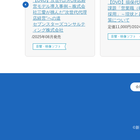
【DVD】次世代の代理店経
る募集
【DVD】損保
営モデル導入事例～株式会
課題「営業職（
社三愛が挑んだ”次世代代理
採用」～現状と
店経営”への道
策について
1月発売
セブンスターズコンサルテ
定価11,000円
20
ィング株式会社
音響・映像ソフト
2025年08月発売
音響・映像ソフト
会
©新日