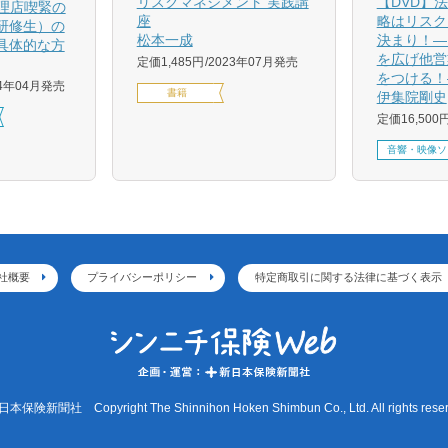
【DVD】
リスクマネジメント 実践講
代理店喫緊の
略はリスク
座
研修生）の
決まり！―
松本一成
具体的な方
を広げ他営
定価1,485円
2023年07月発売
をつける！
24年04月発売
書籍
伊集院剛史
定価16,500
音響・映像ソ
社概要
プライバシーポリシー
特定商取引に関する法律に基づく表示
本保険新聞社 Copyright The Shinnihon Hoken Shimbun Co., Ltd. All rights reser