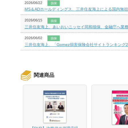
2026/06/22
損保
MS＆ADホールディングス、三井住友海上による国内無
2026/06/15
損保
三井住友海上、あいおいニッセイ同和損保、金融庁へ業
2026/06/02
損保
三井住友海上、「Gomez損害保険会社サイトランキング2
関連商品