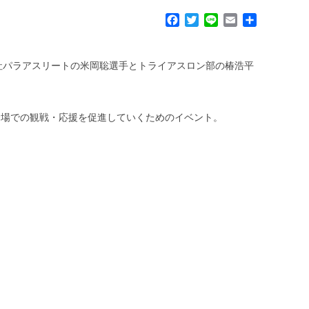
F
T
L
E
共
a
w
i
m
有
c
i
n
a
e
t
e
i
同社パラアスリートの米岡聡選手とトライアスロン部の椿浩平
b
t
l
o
e
o
r
k
会場での観戦・応援を促進していくためのイベント。