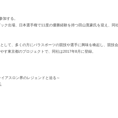
に参加する。
ンピック出場、日本選手権で11度の優勝経験を持つ田山寛豪氏を迎え、
の一環として、多くの方にパラスポーツの競技や選手に興味を喚起し、競技
増やす東京都のプロジェクトで、同社は2017年8月に登録。
トライアスロン界のレジェンドと迫る～
氏