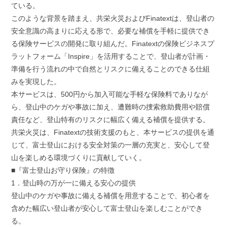
ている。
このような背景を踏まえ、共栄火災およびFinatextは、登山者の
安全意識の高まりに応える形で、必要な補償を手軽に提供でき
る保険サービスの開発に取り組んだ。Finatextの保険ビジネスプ
ラットフォーム「Inspire」を活用することで、登山者が計画・
準備を行う流れの中で自然とリスクに備えることのできる仕組
みを実現した。
本サービスは、500円から加入可能な手軽な保険料でありなが
ら、登山中のケガや事故に加え、遭難時の捜索救助費用や賠償
責任など、登山特有のリスクに幅広く備える補償を提供する。
共栄火災は、Finatextの技術支援のもと、本サービスの提供を通
じて、富士登山における安全対策の一層の充実と、安心して登
山を楽しめる環境づくりに貢献していく。
■『富士登山お守り保険』の特徴
1．登山時の万が一に備える安心の提供
登山中のケガや事故に備える補償を用意することで、初心者を
含めた幅広い登山者が安心して富士登山を楽しむことができ
る。