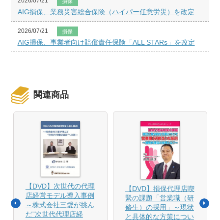
2026/07/21
損保
AIG損保、業務災害総合保険（ハイパー任意労災）を改定
2026/07/21
損保
AIG損保、事業者向け賠償責任保険「ALL STARs」を改定
関連商品
【DVD】次世代の代理
【DVD】損保代理店喫
店経営モデル導入事例
緊の課題「営業職（研
～株式会社三愛が挑ん
修生）の採用」～現状
だ”次世代代理店経
と具体的な方策につい