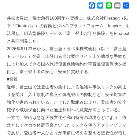
F
T
L
E
共
a
w
i
m
有
c
i
n
a
共栄火災は、富士急行100周年を契機に、株式会社Finatext（以
e
t
e
i
下「Finatext」）の保険ビジネスプラットフォーム「Inspire」を
b
t
l
活用し、組込型保険サービス『富士登山お守り保険』をFinatext
o
e
と共同開発した。
o
r
k
2026年6月22日から、富士急トラベル株式会社（以下「富士急
トラベル」）の富士山登山者向け案内サイト上で簡単な手続き
により加入できる国内旅行傷害保険特約付帯普通傷害保険を提
供し、富士登山者の安心・安全に貢献する。
■背景
近年、富士山では登山者の集中による混雑や事故リスクの高ま
りを受け、入山規制の導入や弾丸登山の抑制など、安全対策の
強化が進められている。こうした取組みにより、登山者の安全
確保や環境保全に向けた適正利用への意識が高まっている。
一方で、登山は急な天候変化や高山特有の環境などにより、依
然としてケガや体調不良といったリスクを伴うアクティビティ
であり、登山者一人ひとりが事前に備えを整える重要性が増し