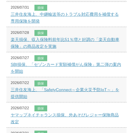
2026/07/31
損保
三井住友海上、中継輸送等のトラブル対応費用を補償する
専用保険を開発
2026/07/28
損保
楽天損保、収入保険料前年比51％増と好調の「楽天自動車
保険」の商品改定を実施
2026/07/27
損保
SBI損保、「セゾンカード実額補償がん保険」第二弾の案内
を開始
2026/07/22
損保
三井住友海上、「SafetyConnect～企業火災予防IoT～」を
提供開始
2026/07/22
損保
ヤマップネイチャランス損保、外あそびレジャー保険商品
改定