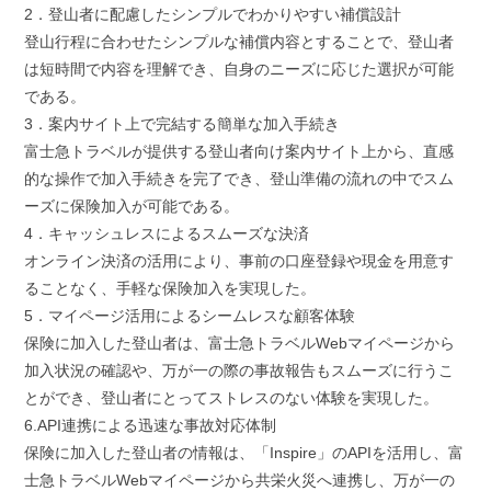
2．登山者に配慮したシンプルでわかりやすい補償設計
登山行程に合わせたシンプルな補償内容とすることで、登山者
は短時間で内容を理解でき、自身のニーズに応じた選択が可能
である。
3．案内サイト上で完結する簡単な加入手続き
富士急トラベルが提供する登山者向け案内サイト上から、直感
的な操作で加入手続きを完了でき、登山準備の流れの中でスム
ーズに保険加入が可能である。
4．キャッシュレスによるスムーズな決済
オンライン決済の活用により、事前の口座登録や現金を用意す
ることなく、手軽な保険加入を実現した。
5．マイページ活用によるシームレスな顧客体験
保険に加入した登山者は、富士急トラベルWebマイページから
加入状況の確認や、万が一の際の事故報告もスムーズに行うこ
とができ、登山者にとってストレスのない体験を実現した。
6.API連携による迅速な事故対応体制
保険に加入した登山者の情報は、「Inspire」のAPIを活用し、富
士急トラベルWebマイページから共栄火災へ連携し、万が一の