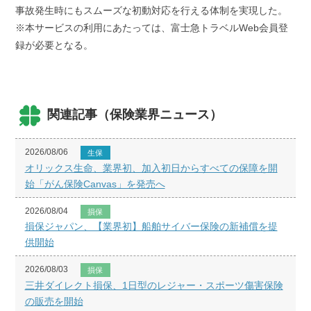
事故発生時にもスムーズな初動対応を行える体制を実現した。
※本サービスの利用にあたっては、富士急トラベルWeb会員登
録が必要となる。
関連記事（保険業界ニュース）
2026/08/06
生保
オリックス生命、業界初、加入初日からすべての保障を開
始「がん保険Canvas」を発売へ
2026/08/04
損保
損保ジャパン、【業界初】船舶サイバー保険の新補償を提
供開始
2026/08/03
損保
三井ダイレクト損保、1日型のレジャー・スポーツ傷害保険
の販売を開始