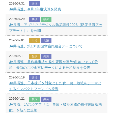
2026/07/31
共済
JA共済連、令和7年度決算を発表
2026/07/29
共済
損保
JA共済、アプリで『デジタル防災訓練2026［防災常識アッ
プデート］』を公開
2026/07/01
生損
共済
JA共済連、第104回国際協同組合デーについて
2026/06/11
生損
共済
JA共済連、農作業事故の発生要因や事故傾向について分
析、最新の共済金支払データによる分析結果を公表
2026/05/19
共済
JA共済連、日本株式を対象とした食・農・地域をテーマと
するインパクトファンドへ投資
2026/04/21
損保
共済
JA共済、JA共済アプリに「事故・被災連絡の操作体験版機
能」を新たに追加