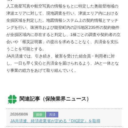
人工衛星写真や航空写真の情報をもとに特定した奥能登地域の
津波エリアに対して、現地調査を行い、津波エリア内における
全損区域を判定した。地図情報システム上の契約情報とマッチ
ングを行い、珠洲市および能登町内の計5地区235件の契約物件
が全損区域内に存在すると判定し、1棟ごとの調査や契約者の立
会いや「罹災証明書」の提出を求めることなく、共済金を支払
うことを可能とする。
JA共済連では、引き続き、被害を受けた組合員・利用者に対
し、一日も早く安心と共済金を届けられるよう、JAと一体とな
り事業の総力をあげて取り組んでいく。
関連記事（保険業界ニュース）
2026/08/06
損保
共済
JA共済連、経済産業省が定める『DX認定』を取得