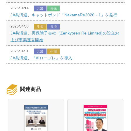
2026/04/14
共済
損保
JA共済連、キャットボンド「NakamaRe2026－1」を発行
2026/04/03
生損
共済
JA共済連、再保険子会社（Zenkyoren Re Limited)の設立お
よび事業運営開始
2026/04/01
共済
生損
JA共済連、『AIロープレ』を導入
関連商品