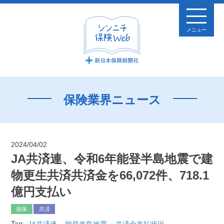
メニュー
保険業界ニュース
2024/04/02
JA共済連、令和6年能登半島地震で建
物更生共済共済金を66,072件、718.1
億円支払い
損保
共済
Tag:
JA共済連
能登半島地震
共済金支払状況