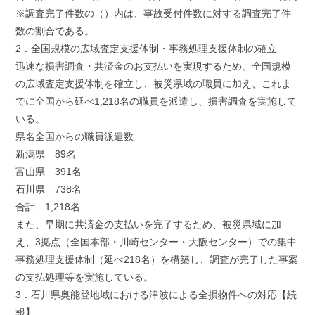
※調査完了件数の（）内は、事故受付件数に対する調査完了件
数の割合である。
2．全国規模の広域査定支援体制・事務処理支援体制の確立
迅速な損害調査・共済金のお支払いを実現するため、全国規模
の広域査定支援体制を確立し、被災県域の職員に加え、これま
でに全国から延べ1,218名の職員を派遣し、損害調査を実施して
いる。
県名全国からの職員派遣数
新潟県 89名
富山県 391名
石川県 738名
合計 1,218名
また、早期に共済金の支払いを完了するため、被災県域に加
え、3拠点（全国本部・川崎センター・大阪センター）での集中
事務処理支援体制（延べ218名）を構築し、調査が完了した事案
の支払処理等を実施している。
3．石川県奥能登地域における津波による全損物件への対応【続
報】