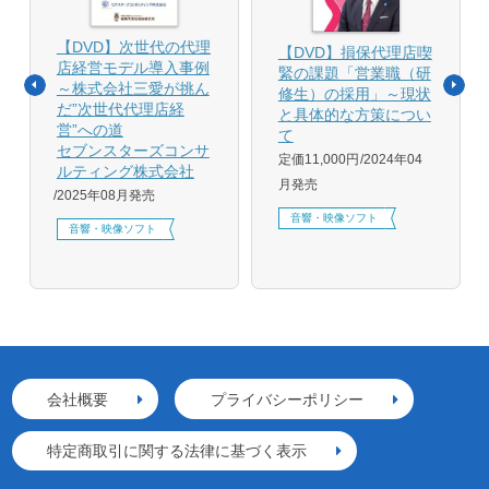
【DVD】次世代の代理
【DVD】損保代理店喫
店経営モデル導入事例
緊の課題「営業職（研
～株式会社三愛が挑ん
修生）の採用」～現状
だ”次世代代理店経
と具体的な方策につい
営”への道
て
セブンスターズコンサ
定価11,000円
2024年04
ルティング株式会社
月発売
2025年08月発売
音響・映像ソフト
音響・映像ソフト
会社概要
プライバシーポリシー
特定商取引に関する法律に基づく表示