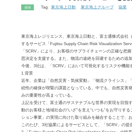
Tag:
東京海上日動
東京海上グループ
協業
損保
東京海上レジリエンス、東京海上日動と、富士通株式会社（
するサービス「Fujitsu Supply Chain Risk Visualiz
「SCRV」により、お客様のサプライチェーンの正確な把
思決定を支援する。また、物流の途絶を回避するための追
今後、3社は、「SCRV」において可視化するリスクや機
1.背景
近年、企業は「自然災害・気候変動」「物流クライシス」
続性の確保が喫緊の課題となっている。中でも、自然災害
みの重要性が高まっている。
上記を受けて、富士通のサステナブルな世界の実現を目指す「Fujit
動のお客様と地域社会の“いざ”を支え“いつも”をお守りす
ション事業」の実現に向けた取り組みを融合することで、
このたび、3社協業によるサービスとして、「SCRV」の提