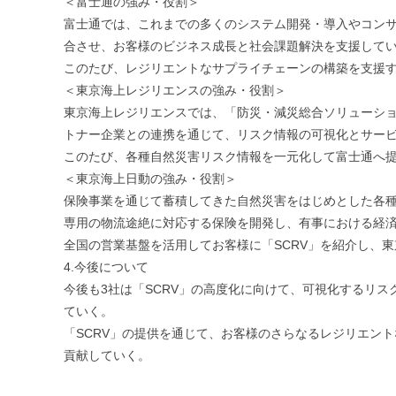
＜富士通の強み・役割＞
富士通では、これまでの多くのシステム開発・導入やコン
合させ、お客様のビジネス成長と社会課題解決を支援して
このたび、レジリエントなサプライチェーンの構築を支援す
＜東京海上レジリエンスの強み・役割＞
東京海上レジリエンスでは、「防災・減災総合ソリューショ
トナー企業との連携を通じて、リスク情報の可視化とサー
このたび、各種自然災害リスク情報を一元化して富士通へ提
＜東京海上日動の強み・役割＞
保険事業を通じて蓄積してきた自然災害をはじめとした各種
専用の物流途絶に対応する保険を開発し、有事における経
全国の営業基盤を活用してお客様に「SCRV」を紹介し、
4.今後について
今後も3社は「SCRV」の高度化に向けて、可視化するリ
ていく。
「SCRV」の提供を通じて、お客様のさらなるレジリエン
貢献していく。