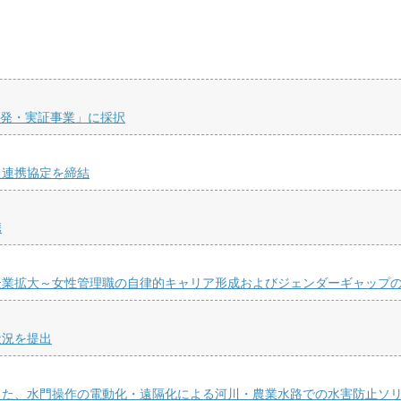
開発・実証事業」に採択
た連携協定を締結
携
企業拡大～女性管理職の自律的キャリア形成およびジェンダーギャップ
状況を提出
じた、水門操作の電動化・遠隔化による河川・農業水路での水害防止ソ