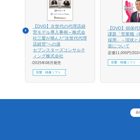
【DVD】次世代の代理店経
る募集
【DVD】損保
営モデル導入事例～株式会
課題「営業職（
社三愛が挑んだ”次世代代理
採用」～現状と
店経営”への道
策について
1月発売
セブンスターズコンサルテ
定価11,000円
20
ィング株式会社
音響・映像ソフト
2025年08月発売
音響・映像ソフト
会