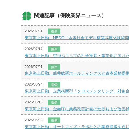
関連記事（保険業界ニュース）
2026/07/31
損保
東京海上日動、NEDO「水素社会モデル構築高度化技術
2026/07/17
損保
東京海上日動、空飛ぶクルマの社会実装・事業化に向け
2026/07/01
損保
東京海上日動、船井総研ホールディングスと資本業務提
2026/06/24
損保
東京海上日動、企業横断型「クロスメンタリング」対象
2026/06/15
損保
東京海上日動、金融庁に業務改善計画の進捗および改善
2026/06/08
損保
東京海上日動、オートマイズ・ラボ社との業務提携を通