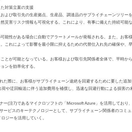
長
えた対策立案の支援
点および取引先の生産拠点、生産品、調達品のサプライチェーンツリー
自然災害リスク情報も可視化する。これにより、有事に備えた持続可能
の可能性がある場合に自動でアラートメールが発報される。また、お客
る。これによって影響を最小限に抑えるための代替仕入れ先の確保や、
ることが可能となっている。お客様および取引先関係者全体で、平時か
ションを効率化する。
された際に、お客様がサプライチェーン途絶を回避するために要した追
出荷や迂回輸送に伴う追加費用を補償し、迅速な回避行動による損害の
(注7)であるマイクロソフトの「Microsoft Azure」を活用して
るサービスのキーテクノロジーとして、サプライチェーン関係者のコミュ
）やテクノロジーを活用していく。