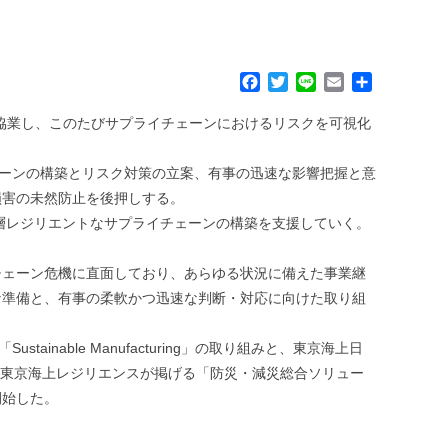
F
T
L
E
共
a
w
i
m
有
c
i
n
a
協業し、このたびサプライチェーンにおけるリスクを可視化
e
t
e
i
b
t
l
ェーンの構築とリスク対策の立案、有事の迅速な影響把握と意
o
e
損害の未然防止を後押しする。
o
r
k
層レジリエントなサプライチェーンの構築を支援していく。
チェーン危機に直面しており、あらゆる状況に備えた事業継
な準備と、有事の柔軟かつ迅速な判断・対応に向けた取り組
inable Manufacturing」の取り組みと、東京海上日
れた東京海上レジリエンスが掲げる「防災・減災総合ソリュー
開始した。