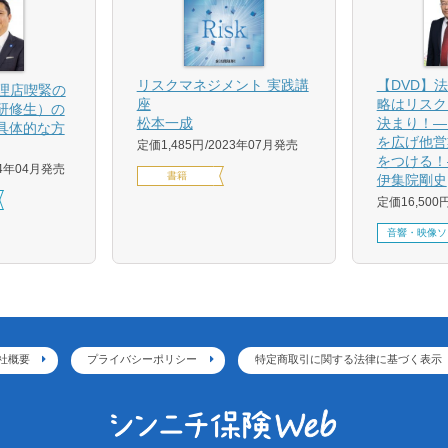
【DVD】
リスクマネジメント 実践講
代理店喫緊の
略はリスク
座
研修生）の
決まり！―
松本一成
具体的な方
を広げ他営
定価1,485円
2023年07月発売
をつける！
24年04月発売
書籍
伊集院剛史
定価16,500
音響・映像ソ
社概要
プライバシーポリシー
特定商取引に関する法律に基づく表示