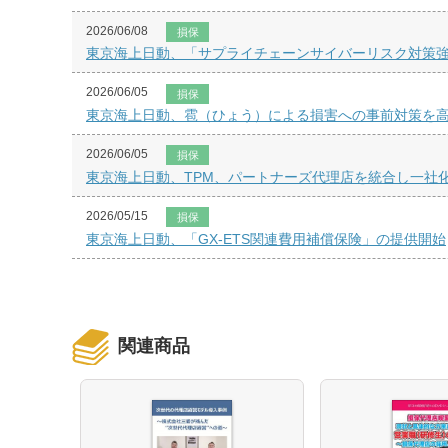
2026/06/08
損保
東京海上日動、「サプライチェーンサイバーリスク対策
2026/06/05
損保
東京海上日動、雹（ひょう）による損害への事前対策を
2026/06/05
損保
東京海上日動、TPM、パートナーズ代理店を統合し一社
2026/05/15
損保
東京海上日動、「GX-ETS関連費用補償保険」の提供開始
関連商品