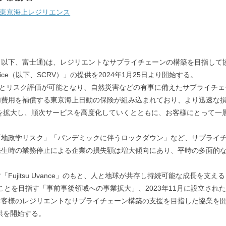
東京海上レジリエンス
以下、富士通)は、レジリエントなサプライチェーンの構築を目指して
ation Service（以下、SCRV）」の提供を2024年1月25日より開始する。
握とリスク評価が可能となり、自然災害などの有事に備えたサプライチ
加費用を補償する東京海上日動の保険が組み込まれており、より迅速な
能を拡大し、順次サービスを高度化していくとともに、お客様にとって一
「地政学リスク」「パンデミックに伴うロックダウン」など、サプライ
発生時の業務停止による企業の損失額は増大傾向にあり、平時の多面的
su Uvance」のもと、人と地球が共存し持続可能な成長を支える「Susta
ることを目指す「事前事後領域への事業拡大」、2023年11月に設立さ
お客様のレジリエントなサプライチェーン構築の支援を目指した協業を
供を開始する。