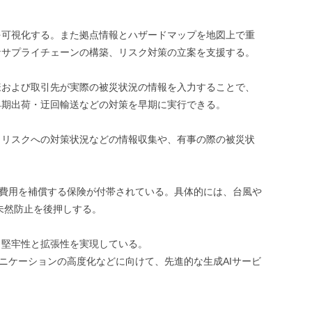
を可視化する。また拠点情報とハザードマップを地図上で重
なサプライチェーンの構築、リスク対策の立案を支援する。
様および取引先が実際の被災状況の情報を入力することで、
早期出荷・迂回輸送などの対策を早期に実行できる。
らリスクへの対策状況などの情報収集や、有事の際の被災状
加費用を補償する保険が付帯されている。具体的には、台風や
未然防止を後押しする。
おり、堅牢性と拡張性を実現している。
ニケーションの高度化などに向けて、先進的な生成AIサービ