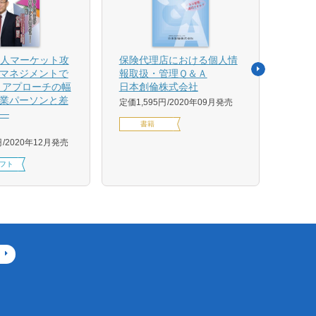
法人マーケット攻
保険代理店における個人情
売れ
マネジメントで
報取扱・管理Ｑ＆Ａ
平野 
 アプローチの幅
日本創倫株式会社
ンス
業パーソンと差
グ株
定価1,595円
2020年09月発売
―
定価1,
書籍
円
2020年12月発売
フト