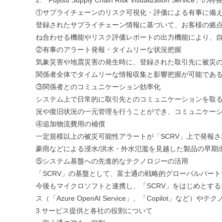
2.「Fujitsu Supply Chain Risk Visualization Service」の特
①サプライチェーンのリスク可視化・評価による有事に備
登録されたサプライチェーン情報に基づいて、お客様の拠
ね合わせる機能やリスク評価レポートの出力機能により、
②有事のアラート発報・タイムリーな状況把握
気象災害や地震災害の発生時に、登録された取引先に被災
関係者全体でタイムリーな情報収集と影響把握が可能であ
③関係者とのコミュニケーション効率化
システム上で日常的に取引先とのコミュニケーションを取
況や復旧状況の一元管理を行うことができ、コミュニケー
④追加物流費用の補償
一定規模以上の被災可能性アラートが「SCRV」上で発報
豪雨などによる浸水/洪水・外水氾濫を見越した製品の早期
⑤システム基盤への先進的なテクノロジーの活用
「SCRV」の基盤として、富士通の戦略的グローバルパートナー
今後もマイクロソフトと連携し、「SCRV」をはじめとす
ス（「Azure OpenAI Service」、「Copilot」など
3.サービス提供と各社の役割について