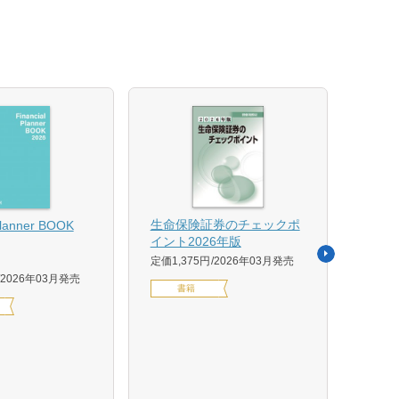
【US
生命保険証券のチェックポ
Planner BOOK
似体
イント2026年版
活用イ
定価1,375円
2026年03月発売
森 克
2026年03月発売
書籍
定価14
デジ