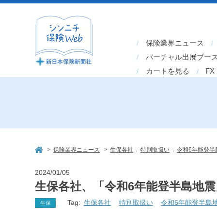
保険業界ニュース
バーチャル出展ブー
カートを見る
FX
>
>
,
,
保険業界ニュース
生保各社
特別取扱い
令和6年能登半
2024/01/05
生保各社、「令和6年能登半島地
Tag:
生保各社
特別取扱い
令和6年能登半島
生保