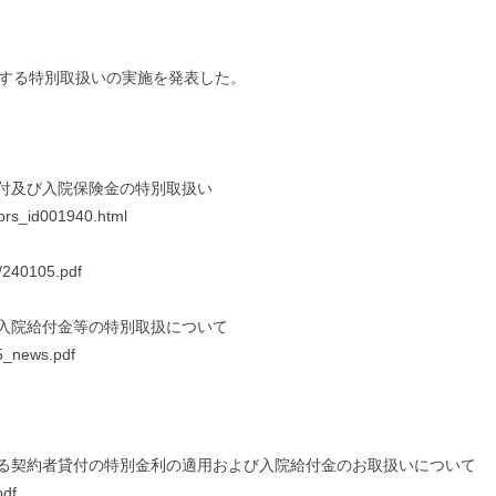
対する特別取扱いの実施を発表した。
付及び入院保険金の特別取扱い
t_prs_id001940.html
3/240105.pdf
入院給付金等の特別取扱について
05_news.pdf
る契約者貸付の特別金利の適用および入院給付金のお取扱いについて
pdf