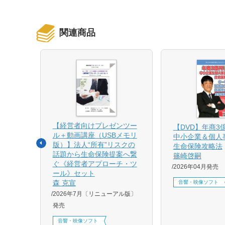
関連商品
【経営者向けプレゼンツー
相続と
【DVD】年商3
ル＋動画講座（USBメモリ
中小企業＆個人
版）】法人“所有”リスクの
生命保険攻略法
話題から生命保険提案へ繋
篠崎啓嗣
4月増刷、
ぐ《経営者アプローチ・ツ
2026年04月発売
刷、
ール》セット
刷、
森 克宣
音響・映像ソフト
2026年7月〔リニューアル版〕
発売
音響・映像ソフト