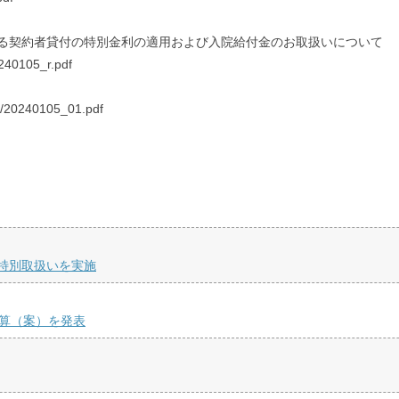
る契約者貸付の特別金利の適用および入院給付金のお取扱いについて
0240105_r.pdf
df/20240105_01.pdf
特別取扱いを実施
日決算（案）を発表