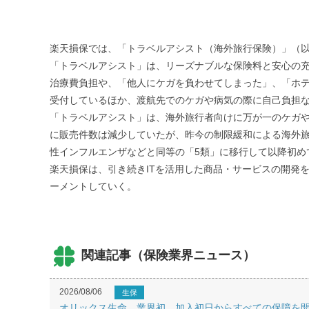
楽天損保では、「トラベルアシスト（海外旅行保険）」（以
「トラベルアシスト」は、リーズナブルな保険料と安心の
治療費負担や、「他人にケガを負わせてしまった」、「ホテ
受付しているほか、渡航先でのケガや病気の際に自己負担
「トラベルアシスト」は、海外旅行者向けに万が一のケガや
に販売件数は減少していたが、昨今の制限緩和による海外旅
性インフルエンザなどと同等の「5類」に移行して以降初め
楽天損保は、引き続きITを活用した商品・サービスの開発
ーメントしていく。
関連記事（保険業界ニュース）
2026/08/06
生保
オリックス生命、業界初、加入初日からすべての保障を開始