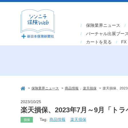
保険業界ニュース
バーチャル出展ブー
カートを見る
FX
>
>
,
>
保険業界ニュース
商品情報
楽天損保
楽天損保、20
2023/10/25
楽天損保、2023年7月～9月「
Tag:
商品情報
楽天損保
損保