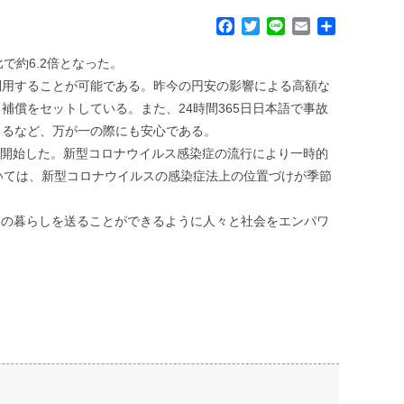
F
T
L
E
共
a
w
i
m
有
c
i
n
a
で約6.2倍となった。
e
t
e
i
利用することが可能である。昨今の円安の影響による高額な
b
t
l
償をセットしている。また、24時間365日日本語で事故
o
e
きるなど、万が一の際にも安心である。
o
r
k
を開始した。新型コロナウイルス感染症の流行により一時的
いては、新型コロナウイルスの感染症法上の位置づけが季節
々の暮らしを送ることができるように人々と社会をエンパワ