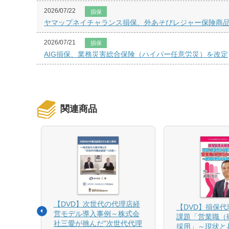
2026/07/22
損保
ヤマップネイチャランス損保、外あそびレジャー保険商
2026/07/21
損保
AIG損保、業務災害総合保険（ハイパー任意労災）を改定
関連商品
【DVD】次世代の代理店経
る募集
【DVD】損保
営モデル導入事例～株式会
課題「営業職（
社三愛が挑んだ”次世代代理
採用」～現状と