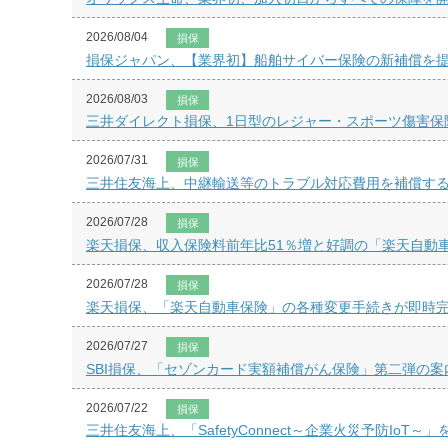
2026/08/04
損保
損保ジャパン、【業界初】船舶サイバー保険の新補償を
2026/08/03
損保
三井ダイレクト損保、1日型のレジャー・スポーツ傷害保
2026/07/31
損保
三井住友海上、中継輸送等のトラブル対応費用を補償す
2026/07/28
損保
楽天損保、収入保険料前年比51％増と好調の「楽天自動
2026/07/28
損保
楽天損保、「楽天自動車保険」の各種変更手続きが即時
2026/07/27
損保
SBI損保、「セゾンカード実額補償がん保険」第二弾の案
2026/07/22
損保
三井住友海上、「SafetyConnect～企業火災予防IoT～