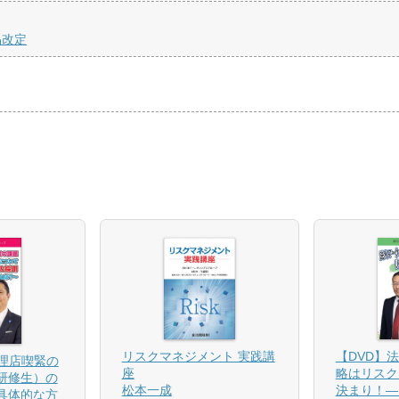
品改定
【DVD】
リスクマネジメント 実践講
代理店喫緊の
略はリスク
座
研修生）の
決まり！―
松本一成
具体的な方