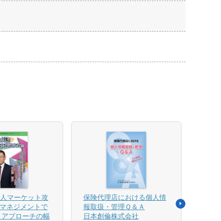
法人マーケット攻
保険代理店における個人情
売れ
マネジメントで
報取扱・管理Ｑ＆Ａ
平野 
 アプローチの幅
日本創倫株式会社
ンス