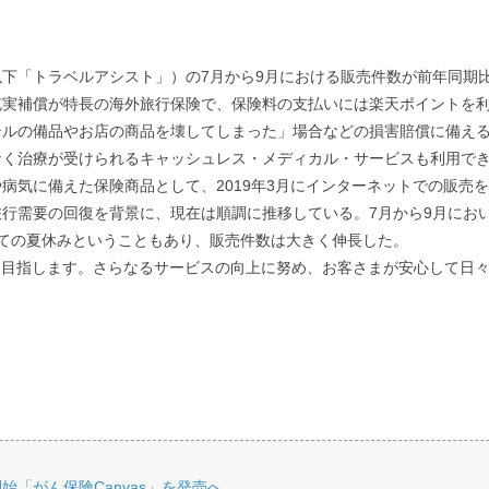
下「トラベルアシスト」）の7月から9月における販売件数が前年同期比
充実補償が特長の海外旅行保険で、保険料の支払いには楽天ポイントを
ルの備品やお店の商品を壊してしまった」場合などの損害賠償に備える補
なく治療が受けられるキャッシュレス・メディカル・サービスも利用で
病気に備えた保険商品として、2019年3月にインターネットでの販売
行需要の回復を背景に、現在は順調に推移している。7月から9月にお
ての夏休みということもあり、販売件数は大きく伸長した。
を目指します。さらなるサービスの向上に努め、お客さまが安心して日
「がん保険Canvas」を発売へ