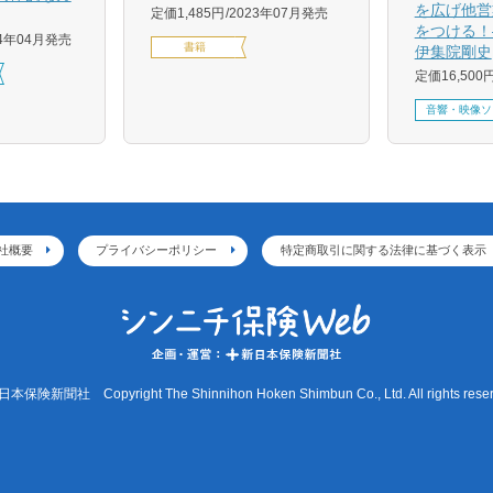
を広げ他営
定価1,485円
2023年07月発売
をつける！
24年04月発売
書籍
伊集院剛史
定価16,500
音響・映像ソ
社概要
プライバシーポリシー
特定商取引に関する法律に基づく表示
本保険新聞社 Copyright The Shinnihon Hoken Shimbun Co., Ltd. All rights reser