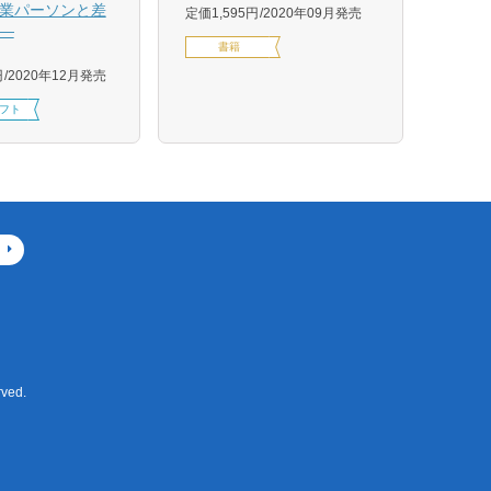
業パーソンと差
グ株
定価1,595円
2020年09月発売
―
定価1,
書籍
円
2020年12月発売
フト
ved.