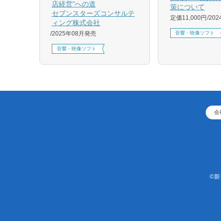
店経営”への道
策について
1月発売
セブンスターズコンサルテ
定価11,000円
20
ィング株式会社
音響・映像ソフト
2025年08月発売
音響・映像ソフト
会
©新日