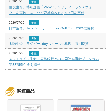
2026/07/10
生保
住友生命、特別企画「VRWCチャリティーラン＆ウォー
ク」を実施、あしなが育英会へ193,757円を寄付
2026/07/10
生保
日本生命、Jack Bunny!! Junior Golf Tour 2026に協賛
2026/07/08
生保
太陽生命、ラグビー1dayスクールin札幌に特別協賛
2026/07/03
生保
メットライフ生命、広島銀行との共同社会貢献プログラム
第38期寄付金を贈呈
関連商品