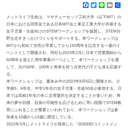
F
T
L
E
共
a
w
i
m
有
c
i
n
a
メットライフ生命は、マサチューセッツ工科大学（以下MIT）の
e
t
e
i
日本における同窓会である日本MIT会と東京工業大学が共催する
b
t
l
女子児童・生徒向けのSTEMワークショップを協賛し、STEM分
o
e
野を志すきっかけづくりをサポートする。本ワークショップは
o
r
k
MITから初めて女性が卒業してから150周年を記念する一連のイ
ベントとして開催され、同社も2023年2月に日本で営業開始から
50周年を迎えた周年事業の一つとして、本ワークショップを通
して、次の50年、100年と将来を担う次世代の子ども達を応援す
る。
本ワークショップは、夏休み中の2023年8月6日に開催され、小
学校5、6年生、中学1年生の女子児童・生徒50名が参加する。日
本では高校1年生の冬に文理選択を決定することが多いため、将
来の夢や目標、自身の可能性を広げるために早い段階でSTEM教
育にふれることが重要といわれており、本ワークショップは参
加者を10歳から13歳に限定している。
2022年3月にメットライフが発表した「2030DEIコミットメン