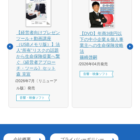
【経営者向けプレゼン
【DVD】年商3億円以
ツール＋動画講座
下の中小企業＆個人事
（USBメモリ版）】法
業主への生命保険攻略
人“所有”リスクの話題
法
から生命保険提案へ繋
篠崎啓嗣
ぐ《経営者アプロー
2026年04月発売
チ・ツール》セット
森 克宣
音響・映像ソフト
2026年7月〔リニューア
ル版〕発売
音響・映像ソフト
会社概要
プライバシーポリシー