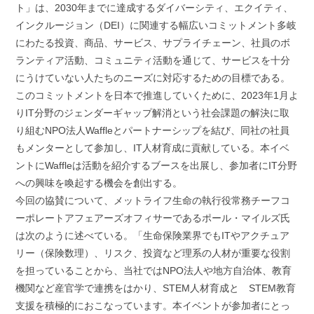
ト」は、2030年までに達成するダイバーシティ、エクイティ、
インクルージョン（DEI）に関連する幅広いコミットメント多岐
にわたる投資、商品、サービス、サプライチェーン、社員のボ
ランティア活動、コミュニティ活動を通じて、サービスを十分
にうけていない人たちのニーズに対応するための目標である。
このコミットメントを日本で推進していくために、2023年1月よ
りIT分野のジェンダーギャップ解消という社会課題の解決に取
り組むNPO法人Waffleとパートナーシップを結び、同社の社員
もメンターとして参加し、IT人材育成に貢献している。本イベ
ントにWaffleは活動を紹介するブースを出展し、参加者にIT分野
への興味を喚起する機会を創出する。
今回の協賛について、メットライフ生命の執行役常務チーフコ
ーポレートアフェアーズオフィサーであるポール・マイルズ氏
は次のように述べている。「生命保険業界でもITやアクチュア
リー（保険数理）、リスク、投資など理系の人材が重要な役割
を担っていることから、当社ではNPO法人や地方自治体、教育
機関など産官学で連携をはかり、STEM人材育成と STEM教育
支援を積極的におこなっています。本イベントが参加者にとっ