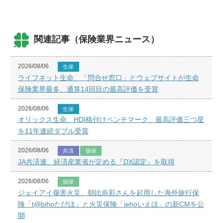
関連記事（保険業界ニュース）
2026/08/06
生保
ライフネット生命、「問合せ窓口」とウェブサイトが生命
保険業界最多、通算14回目の最高評価を受賞
2026/08/06
生保
オリックス生命、HDI格付けベンチマーク、最高評価三つ星
を11年連続ダブル受賞
2026/08/06
共済
損保
JA共済連、経済産業省が定める『DX認定』を取得
2026/08/06
損保
ジェイアイ傷害火災、朝比奈彩さんを起用した海外旅行保
険「t@bihoたびほ」と火災保険「iehoいえほ」の新CMを公
開