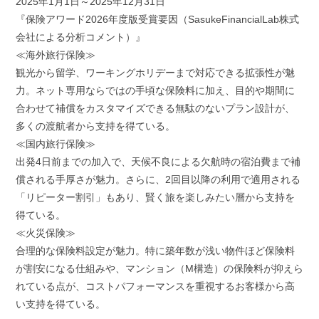
2025年1月1日～2025年12月31日
『保険アワード2026年度版受賞要因（SasukeFinancialLab株式
会社による分析コメント）』
≪海外旅行保険≫
観光から留学、ワーキングホリデーまで対応できる拡張性が魅
力。ネット専用ならではの手頃な保険料に加え、目的や期間に
合わせて補償をカスタマイズできる無駄のないプラン設計が、
多くの渡航者から支持を得ている。
≪国内旅行保険≫
出発4日前までの加入で、天候不良による欠航時の宿泊費まで補
償される手厚さが魅力。さらに、2回目以降の利用で適用される
「リピーター割引」もあり、賢く旅を楽しみたい層から支持を
得ている。
≪火災保険≫
合理的な保険料設定が魅力。特に築年数が浅い物件ほど保険料
が割安になる仕組みや、マンション（M構造）の保険料が抑えら
れている点が、コストパフォーマンスを重視するお客様から高
い支持を得ている。