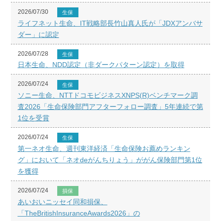
2026/07/30
生保
ライフネット生命、IT戦略部長竹山真人氏が「JDXアンバサ
ダー」に認定
2026/07/28
生保
日本生命、NDD認定（非ダークパターン認定）を取得
2026/07/24
生保
ソニー生命、NTTドコモビジネスXNPS(R)ベンチマーク調
査2026「生命保険部門アフターフォロー調査」5年連続で第
1位を受賞
2026/07/24
生保
第一ネオ生命、週刊東洋経済「生命保険お薦めランキン
グ」において「ネオdeがんちりょう」ががん保険部門第1位
を獲得
2026/07/24
損保
あいおいニッセイ同和損保、
「TheBritishInsuranceAwards2026」の