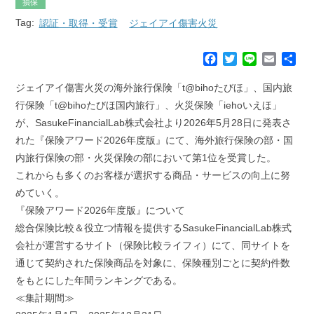
損保
Tag:
認証・取得・受賞
ジェイアイ傷害火災
F
T
L
E
共
a
w
i
m
有
c
i
n
a
ジェイアイ傷害火災の海外旅行保険「t@bihoたびほ」、国内旅
e
t
e
i
行保険「t@bihoたびほ国内旅行」、火災保険「iehoいえほ」
b
t
l
が、SasukeFinancialLab株式会社より2026年5月28日に発表さ
o
e
れた『保険アワード2026年度版』にて、海外旅行保険の部・国
o
r
k
内旅行保険の部・火災保険の部において第1位を受賞した。
これからも多くのお客様が選択する商品・サービスの向上に努
めていく。
『保険アワード2026年度版』について
総合保険比較＆役立つ情報を提供するSasukeFinancialLab株式
会社が運営するサイト（保険比較ライフィ）にて、同サイトを
通じて契約された保険商品を対象に、保険種別ごとに契約件数
をもとにした年間ランキングである。
≪集計期間≫