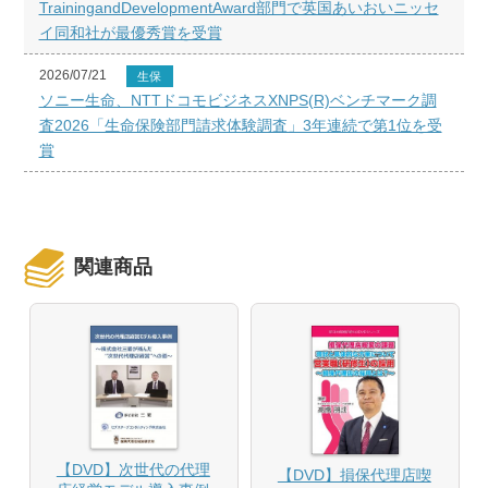
TrainingandDevelopmentAward部門で英国あいおいニッセ
イ同和社が最優秀賞を受賞
2026/07/21
生保
ソニー生命、NTTドコモビジネスXNPS(R)ベンチマーク調
査2026「生命保険部門請求体験調査」3年連続で第1位を受
賞
関連商品
【DVD】次世代の代理
【DVD】損保代理店喫