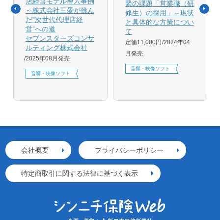
店経営モデル導入事例
緊の課題「営業職（研
～株式会社三愛が挑ん
修生）の採用」～現状
だ”次世代代理店経
と具体的な方策につい
営”への道
て
セブンスターズコンサ
定価11,000円
2024年04
ルティング株式会社
月発売
2025年08月発売
音響・映像ソフト
音響・映像ソフト
会社概要
プライバシーポリシー
特定商取引に関する法律に基づく表示