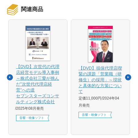
関連商品
【DVD】次世代の代理
【DVD】損保代理店喫
店経営モデル導入事例
緊の課題「営業職（研
～株式会社三愛が挑ん
修生）の採用」～現状
だ”次世代代理店経
と具体的な方策につい
営”への道
て
セブンスターズコンサ
定価11,000円
2024年04
ルティング株式会社
月発売
2025年08月発売
音響・映像ソフト
音響・映像ソフト