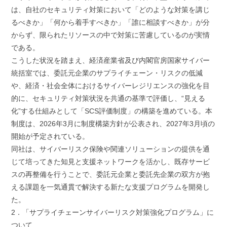
は、自社のセキュリティ対策において「どのような対策を講じ
るべきか」「何から着手すべきか」「誰に相談すべきか」が分
からず、限られたリソースの中で対策に苦慮しているのが実情
である。
こうした状況を踏まえ、経済産業省及び内閣官房国家サイバー
統括室では、委託元企業のサプライチェーン・リスクの低減
や、経済・社会全体におけるサイバーレジリエンスの強化を目
的に、セキュリティ対策状況を共通の基準で評価し、“見える
化”する仕組みとして「SCS評価制度」の構築を進めている。本
制度は、2026年3月に制度構築方針が公表され、2027年3月頃の
開始が予定されている。
同社は、サイバーリスク保険や関連ソリューションの提供を通
じて培ってきた知見と支援ネットワークを活かし、既存サービ
スの再整備を行うことで、委託元企業と委託先企業の双方が抱
える課題を一気通貫で解決する新たな支援プログラムを開発し
た。
2．「サプライチェーンサイバーリスク対策強化プログラム」に
ついて