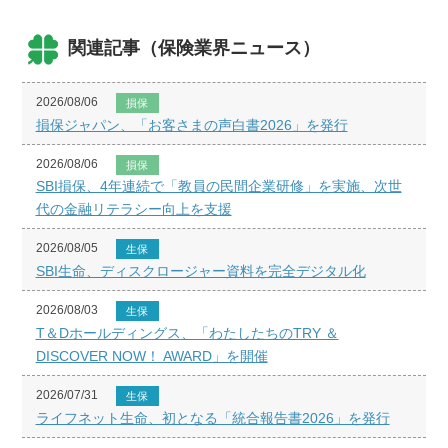
関連記事（保険業界ニュース）
2026/08/06
損保
損保ジャパン、「お客さまの声白書2026」を発行
2026/08/06
損保
SBI損保、4年連続で「教員の民間企業研修」を実施、次世
代の金融リテラシー向上を支援
2026/08/05
生保
SBI生命、ディスクロージャー資料を完全デジタル化
2026/08/03
生保
T＆Dホールディングス、「わたしたちのTRY ＆
DISCOVER NOW！ AWARD」を開催
2026/07/31
生保
ライフネット生命、初となる「統合報告書2026」を発行