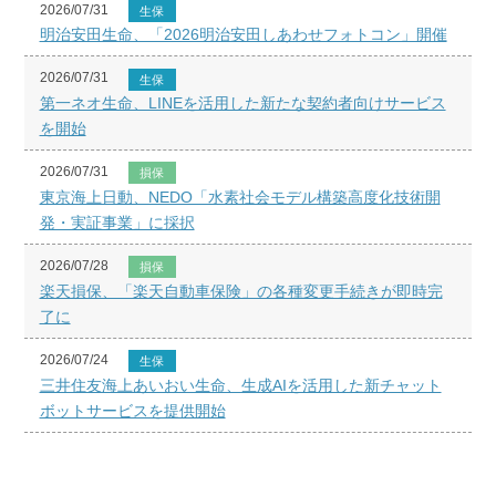
2026/07/31
生保
明治安田生命、「2026明治安田しあわせフォトコン」開催
2026/07/31
生保
第一ネオ生命、LINEを活用した新たな契約者向けサービス
を開始
2026/07/31
損保
東京海上日動、NEDO「水素社会モデル構築高度化技術開
発・実証事業」に採択
2026/07/28
損保
楽天損保、「楽天自動車保険」の各種変更手続きが即時完
了に
2026/07/24
生保
三井住友海上あいおい生命、生成AIを活用した新チャット
ボットサービスを提供開始