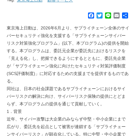
F
T
L
E
共
a
w
i
m
有
c
i
n
a
東京海上日動は、2026年6月より、サプライチェーン全体のサイ
e
t
e
i
バーセキュリティ強化を支援する「サプライチェーンサイバー
b
t
l
リスク対策強化プログラム」(以下、本プログラム)の提供を開始
o
e
する。本プログラムは、委託元企業が委託先におけるリスクを
o
r
k
「見える化」し、把握できるようにするとともに、委託先企業
が「サプライチェーン強化に向けたセキュリティ対策評価制度
(SCS評価制度)」に対応するための支援までを提供するものであ
る。
同社は、日本の社会課題であるサプライチェーンにおけるサイ
バーリスクの解決に向け、サイバーリスク保険の提供にとどま
らず、本プログラムの提供を通じて貢献していく。
1．背景
近年、サイバー攻撃は大企業のみならず中堅・中小企業にまで
広がり、委託先を起点として被害が連鎖する「サプライチェー
ンサイバーリスク」が顕在化している。特に中堅・中小企業で