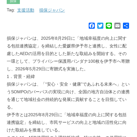
損保
Tag:
支援活動
損保ジャパン
F
T
L
E
共
a
w
i
m
有
c
i
n
a
損保ジャパンは、2025年8月29日に「地域幸福度の向上に関す
e
t
e
i
る包括連携協定」を締結した愛媛県伊予市と連携し、女性に配
b
t
l
慮したAEDの活用を目的とした新たな取組みを開始する。その
o
e
一環として、プライバシー保護用バンダナ100枚を伊予市へ寄贈
o
r
k
し、2026年5月29日に寄贈式を実施した。
1．背景・経緯
損保ジャパンは、「“安心・安全・健康”であふれる未来へ」とい
うSOMPOのパーパスの実現に向け、全国の地方自治体との連携
を通じて地域社会の持続的な発展に貢献することを目指してい
る。
伊予市とは2025年8月29日に「地域幸福度の向上に関する包括
連携協定」を締結し、市民サービスの向上と地域の活性化に向
けた取組みを推進している。