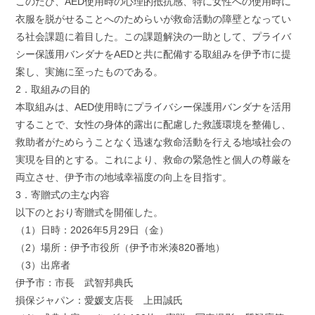
このたび、AED使用時の心理的抵抗感、特に女性への使用時に
衣服を脱がせることへのためらいが救命活動の障壁となってい
る社会課題に着目した。この課題解決の一助として、プライバ
シー保護用バンダナをAEDと共に配備する取組みを伊予市に提
案し、実施に至ったものである。
2．取組みの目的
本取組みは、AED使用時にプライバシー保護用バンダナを活用
することで、女性の身体的露出に配慮した救護環境を整備し、
救助者がためらうことなく迅速な救命活動を行える地域社会の
実現を目的とする。これにより、救命の緊急性と個人の尊厳を
両立させ、伊予市の地域幸福度の向上を目指す。
3．寄贈式の主な内容
以下のとおり寄贈式を開催した。
（1）日時：2026年5月29日（金）
（2）場所：伊予市役所（伊予市米湊820番地）
（3）出席者
伊予市：市長 武智邦典氏
損保ジャパン：愛媛支店長 上田誠氏