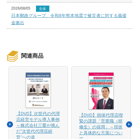
2026/08/05
生保
日本郵政グループ、令和8年熊本地震で被災者に対する義援
金拠出
関連商品
【DVD】次世代の代理
【DVD】損保代理店喫
店経営モデル導入事例
緊の課題「営業職（研
～株式会社三愛が挑ん
修生）の採用」～現状
だ”次世代代理店経
と具体的な方策につい
営”への道
て