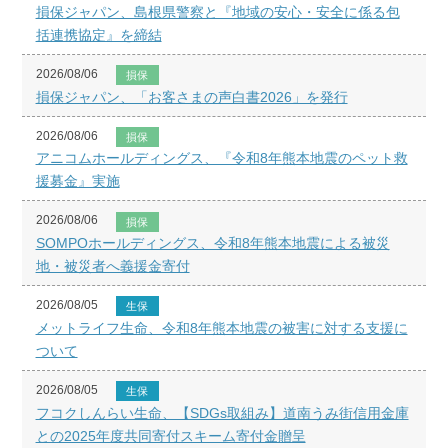
損保ジャパン、島根県警察と『地域の安心・安全に係る包
括連携協定』を締結
2026/08/06
損保
損保ジャパン、「お客さまの声白書2026」を発行
2026/08/06
損保
アニコムホールディングス、『令和8年熊本地震のペット救
援募金』実施
2026/08/06
損保
SOMPOホールディングス、令和8年熊本地震による被災
地・被災者へ義援金寄付
2026/08/05
生保
メットライフ生命、令和8年熊本地震の被害に対する支援に
ついて
2026/08/05
生保
フコクしんらい生命、【SDGs取組み】道南うみ街信用金庫
との2025年度共同寄付スキーム寄付金贈呈