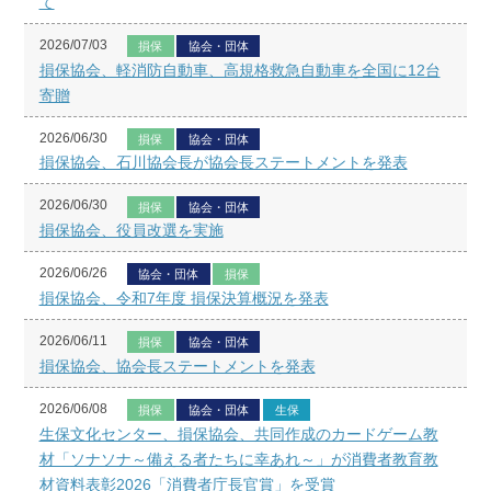
て
2026/07/03
損保
協会・団体
損保協会、軽消防自動車、高規格救急自動車を全国に12台
寄贈
2026/06/30
損保
協会・団体
損保協会、石川協会長が協会長ステートメントを発表
2026/06/30
損保
協会・団体
損保協会、役員改選を実施
2026/06/26
協会・団体
損保
損保協会、令和7年度 損保決算概況を発表
2026/06/11
損保
協会・団体
損保協会、協会長ステートメントを発表
2026/06/08
損保
協会・団体
生保
生保文化センター、損保協会、共同作成のカードゲーム教
材「ソナソナ～備える者たちに幸あれ～」が消費者教育教
材資料表彰2026「消費者庁長官賞」を受賞