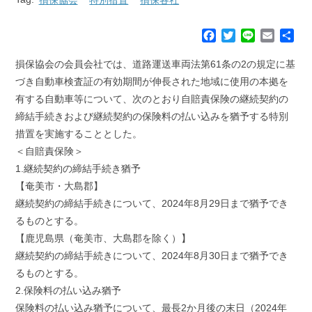
F
T
L
E
共
a
w
i
m
有
c
i
n
a
損保協会の会員会社では、道路運送車両法第61条の2の規定に基
e
t
e
i
づき自動車検査証の有効期間が伸長された地域に使用の本拠を
b
t
l
有する自動車等について、次のとおり自賠責保険の継続契約の
o
e
締結手続きおよび継続契約の保険料の払い込みを猶予する特別
o
r
k
措置を実施することとした。
＜自賠責保険＞
1.継続契約の締結手続き猶予
【奄美市・大島郡】
継続契約の締結手続きについて、2024年8月29日まで猶予でき
るものとする。
【鹿児島県（奄美市、大島郡を除く）】
継続契約の締結手続きについて、2024年8月30日まで猶予でき
るものとする。
2.保険料の払い込み猶予
保険料の払い込み猶予について、最長2か月後の末日（2024年