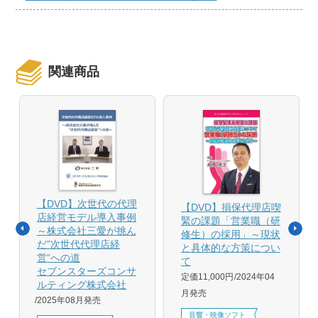
関連商品
【DVD】次世代の代理
【DVD】損保代理店喫
店経営モデル導入事例
緊の課題「営業職（研
～株式会社三愛が挑ん
修生）の採用」～現状
だ”次世代代理店経
と具体的な方策につい
営”への道
て
セブンスターズコンサ
定価11,000円
2024年04
ルティング株式会社
月発売
2025年08月発売
音響・映像ソフト