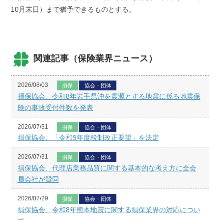
10月末日）まで猶予できるものとする。
関連記事（保険業界ニュース）
2026/08/03
損保
協会・団体
損保協会、令和8年岩手県沖を震源とする地震に係る地震保
険の事故受付件数を発表
2026/07/31
損保
協会・団体
損保協会、「令和9年度税制改正要望」を決定
2026/07/31
損保
協会・団体
損保協会、代理店業務品質に関する基本的な考え方に全会
員会社が賛同
2026/07/29
損保
協会・団体
損保協会、令和8年熊本地震に関する損保業界の対応につい