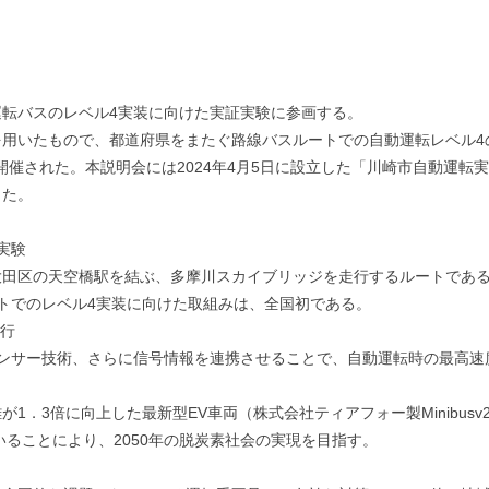
転バスのレベル4実装に向けた実証実験に参画する。
を用いたもので、都道府県をまたぐ路線バスルートでの自動運転レベル4
が開催された。本説明会には2024年4月5日に設立した「川崎市自動運
った。
実験
大田区の天空橋駅を結ぶ、多摩川スカイブリッジを走行するルートであ
トでのレベル4実装に向けた取組みは、全国初である。
走行
ンサー技術、さらに信号情報を連携させることで、自動運転時の最高速度
．3倍に向上した最新型EV車両（株式会社ティアフォー製Minibusv
ることにより、2050年の脱炭素社会の実現を目指す。