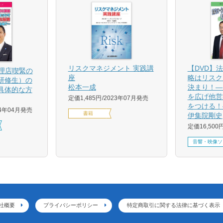
【DVD】
リスクマネジメント 実践講
代理店喫緊の
略はリスク
座
研修生）の
決まり！―
松本一成
具体的な方
を広げ他営
定価1,485円
2023年07月発売
をつける！
24年04月発売
書籍
伊集院剛史
定価16,500
音響・映像ソ
社概要
プライバシーポリシー
特定商取引に関する法律に基づく表示