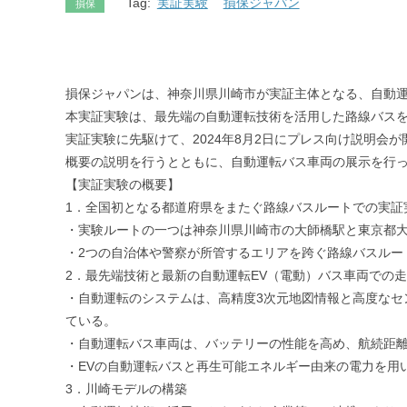
Tag:
実証実験
損保ジャパン
損保
損保ジャパンは、神奈川県川崎市が実証主体となる、自動運
本実証実験は、最先端の自動運転技術を活用した路線バス
実証実験に先駆けて、2024年8月2日にプレス向け説明会
概要の説明を行うとともに、自動運転バス車両の展示を行
【実証実験の概要】
1．全国初となる都道府県をまたぐ路線バスルートでの実証
・実験ルートの一つは神奈川県川崎市の大師橋駅と東京都
・2つの自治体や警察が所管するエリアを跨ぐ路線バスルー
2．最先端技術と最新の自動運転EV（電動）バス車両での
・自動運転のシステムは、高精度3次元地図情報と高度なセ
ている。
・自動運転バス車両は、バッテリーの性能を高め、航続距離が1
・EVの自動運転バスと再生可能エネルギー由来の電力を用い
3．川崎モデルの構築