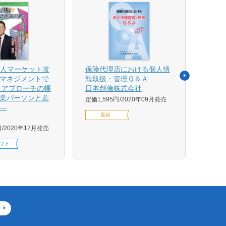
法人マーケット攻
保険代理店における個人情
売れ
マネジメントで
報取扱・管理Ｑ＆Ａ
平野 
 アプローチの幅
日本創倫株式会社
ンス
業パーソンと差
グ株
定価1,595円
2020年09月発売
―
定価1,
書籍
円
2020年12月発売
フト