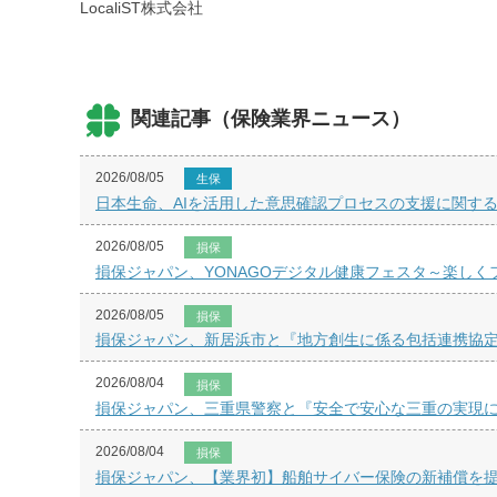
LocaliST株式会社
関連記事（保険業界ニュース）
2026/08/05
生保
日本生命、AIを活用した意思確認プロセスの支援に関す
2026/08/05
損保
損保ジャパン、YONAGOデジタル健康フェスタ～楽し
2026/08/05
損保
損保ジャパン、新居浜市と『地方創生に係る包括連携協
2026/08/04
損保
損保ジャパン、三重県警察と『安全で安心な三重の実現
2026/08/04
損保
損保ジャパン、【業界初】船舶サイバー保険の新補償を