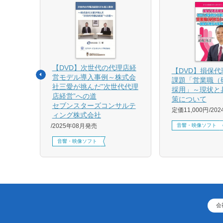
【DVD】次世代の代理店経
る募集
【DVD】損保
営モデル導入事例～株式会
課題「営業職（
社三愛が挑んだ”次世代代理
採用」～現状と
店経営”への道
策について
1月発売
セブンスターズコンサルテ
定価11,000円
20
ィング株式会社
音響・映像ソフト
2025年08月発売
音響・映像ソフト
会