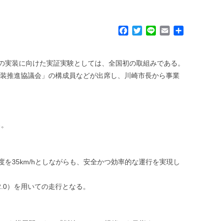
F
T
L
E
共
a
w
i
m
有
c
i
n
a
e
t
e
i
の実装に向けた実証実験としては、全国初の取組みである。
b
t
l
転実装推進協議会」の構成員などが出席し、川崎市長から事業
o
e
o
r
k
る。
を35km/hとしながらも、安全かつ効率的な運行を実現し
2.0）を用いての走行となる。