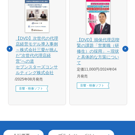
【DVD】次世代の代理
【DVD】損保代理店喫
店経営モデル導入事例
緊の課題「営業職（研
～株式会社三愛が挑ん
修生）の採用」～現状
だ”次世代代理店経
と具体的な方策につい
営”への道
て
セブンスターズコンサ
定価11,000円
2024年04
ルティング株式会社
月発売
2025年08月発売
音響・映像ソフト
音響・映像ソフト