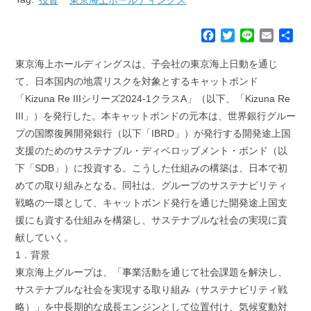
F
T
L
E
共
a
w
i
m
有
c
i
n
a
東京海上ホールディングスは、子会社の東京海上日動を通じ
e
t
e
i
て、日本国内の地震リスクを対象とするキャットボンド
b
t
l
「Kizuna Re IIIシリーズ2024-1クラスA」（以下、「Kizuna Re
o
e
III」）を発行した。本キャットボンドの元本は、世界銀行グルー
o
r
k
プの国際復興開発銀行（以下「IBRD」）が発行する開発途上国
支援のためのサステナブル・ディベロップメント・ボンド（以
下「SDB」）に投資する。こうした仕組みの構築は、日本で初
めての取り組みとなる。同社は、グループのサステナビリティ
戦略の一環として、キャットボンド発行を通じた開発途上国支
援にも資する仕組みを構築し、サステナブルな社会の実現に貢
献していく。
1．背景
東京海上グループは、「事業活動を通じて社会課題を解決し、
サステナブルな社会を実現する取り組み（サステナビリティ戦
略）」を中長期的な成長エンジンとして位置付け、気候変動対