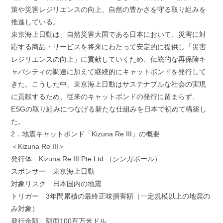
策や災害レジリエンスの向上、自然の豊かさを守る取り組みを
推進している。
東京海上日動は、自然災害大国である日本において、災害に対
応する商品・サービスを将来にわたって安定的に提供し「災害
レジリエンスの向上」に貢献していくため、伝統的な再保険キ
ャパシティの調達に加えて継続的にキャットボンドを発行して
きた。こうした中、東京海上日動はサステナブルな社会の実現
に貢献するため、従来のキャットボンドの発行に留まらず、
ESGの取り組みにつなげる新たな仕組みを日本で初めて構築し
た。
2．地震キャットボンド「Kizuna Re III」の概要
＜Kizuna Re III＞
発行体 Kizuna Re III Pte.Ltd.（シンガポール）
スポンサー 東京海上日動
対象リスク 日本国内の地震
トリガー 3年間累積の最終正味損害額（一定規模以上の地震の
み対象）
発行金額 額面100百万米ドル