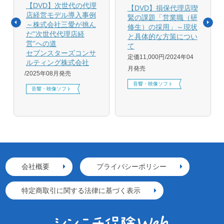
【DVD】次世代の代理
【DVD】損保代理店喫
店経営モデル導入事例
緊の課題「営業職（研
～株式会社三愛が挑ん
修生）の採用」～現状
だ”次世代代理店経
と具体的な方策につい
営”への道
て
セブンスターズコンサ
定価11,000円
2024年04
ルティング株式会社
月発売
2025年08月発売
音響・映像ソフト
音響・映像ソフト
会社概要
プライバシーポリシー
特定商取引に関する法律に基づく表示