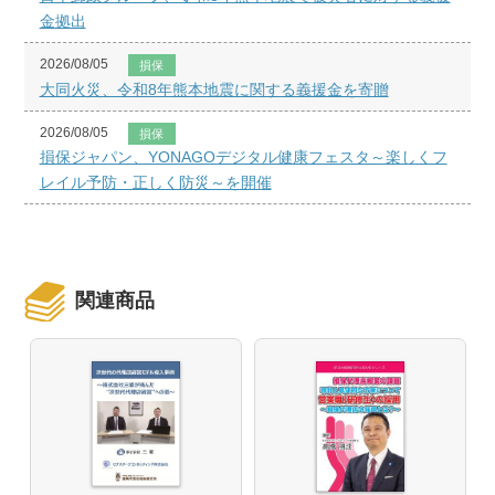
金拠出
2026/08/05
損保
大同火災、令和8年熊本地震に関する義援金を寄贈
2026/08/05
損保
損保ジャパン、YONAGOデジタル健康フェスタ～楽しくフ
レイル予防・正しく防災～を開催
関連商品