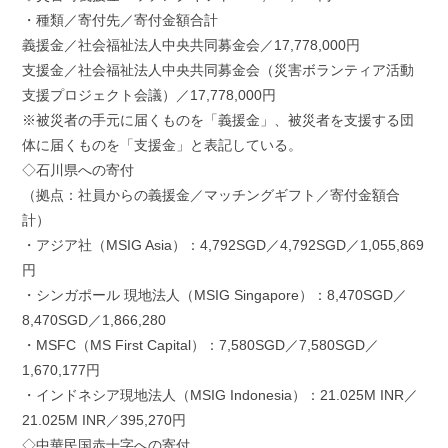
・種類／寄付先／寄付金額合計
義援金／社会福祉法人中央共同募金会／17,778,000円
支援金／社会福祉法人中央共同募金会（災害ボランティア活動
支援プロジェクト会議）／17,778,000円
※被災者の手元に届くものを「義援金」、被災者を支援する団
体に届くものを「支援金」と表記している。
◇石川県への寄付
（拠点：社員からの義援金／マッチングギフト／寄付金額合
計）
・アジア社（MSIG Asia）：4,792SGD／4,792SGD／1,055,869
円
・シンガポール 現地法人（MSIG Singapore）：8,470SGD／
8,470SGD／1,866,280
・MSFC（MS First Capital）：7,580SGD／7,580SGD／
1,670,177円
・インドネシア現地法人（MSIG Indonesia）：21.025M INR／
21.025M INR／395,270円
◇中華民国赤十字への寄付