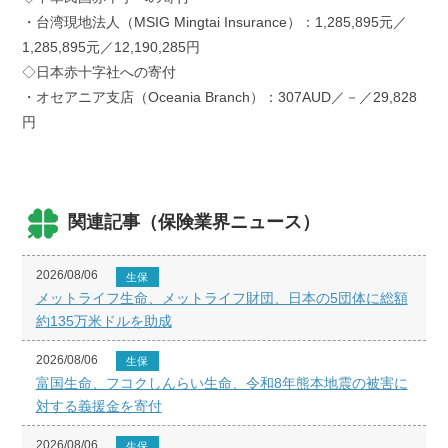
・台湾現地法人（MSIG Mingtai Insurance）：1,285,895元／
1,285,895元／12,190,285円
◇日本赤十字社への寄付
・オセアニア支店（Oceania Branch）：307AUD／－／29,828
円
関連記事（保険業界ニュース）
2026/08/06
生保
メットライフ生命、メットライフ財団、日本の5団体に総額
約135万米ドルを助成
2026/08/06
生保
富国生命、フコクしんらい生命、令和8年熊本地震の被害に
対する義援金を寄付
2026/08/06
生保