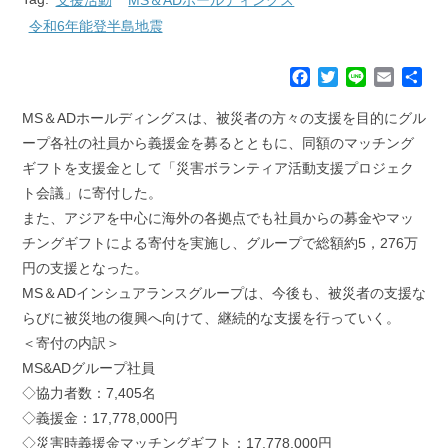
令和6年能登半島地震
F
T
L
E
共
a
w
i
m
有
c
i
n
a
MS＆ADホールディングスは、被災者の方々の支援を目的にグル
e
t
e
i
ープ各社の社員から義援金を募るとともに、同額のマッチング
b
t
l
ギフトを支援金として「災害ボランティア活動支援プロジェク
o
e
ト会議」に寄付した。
o
r
k
また、アジアを中心に海外の各拠点でも社員からの募金やマッ
チングギフトによる寄付を実施し、グループで総額約5，276万
円の支援となった。
MS＆ADインシュアランスグループは、今後も、被災者の支援な
らびに被災地の復興へ向けて、継続的な支援を行っていく。
＜寄付の内訳＞
MS&ADグループ社員
◇協力者数：7,405名
◇義援金：17,778,000円
◇災害時義援金マッチングギフト：17,778,000円