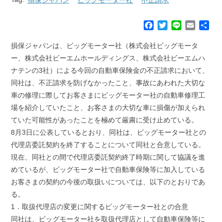
F
T
L
E
共
a
w
i
m
有
c
i
n
a
損保ジャパンは、ビッグモーター社（株式会社ビッグモータ
e
t
e
i
ー、株式会社ビーエムホールディングス、株式会社ビーエムハ
b
t
l
ナテンの3社）による今回の自動車保険金の不正請求において、
o
e
同社は、不正請求を防げなかったこと、事故にあわれた大切な
o
r
k
車の修理に際してお客さまにビッグモーター社の自動車修理工
場を紹介していたこと、お客さまの大切な車に損傷が加えられ
ていた可能性があったことを極めて厳粛に受け止めている。
8月3日に公表しているとおり、同社は、ビッグモーター社との
代理店委託契約を終了することについて同社と合意している。
現在、同社との間で代理店委託契約終了時期に関して協議を進
めているが、ビッグモーター社で自動車保険等に加入している
お客さまの契約の今後の取扱いについては、以下のとおりであ
る。
1．取扱代理店の変更に関するビッグモーター社との合意
同社は、ビッグモーター社を取扱代理店として自動車保険等に