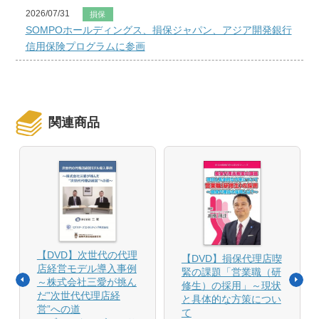
2026/07/31
損保
SOMPOホールディングス、損保ジャパン、アジア開発銀行
信用保険プログラムに参画
関連商品
【DVD】次世代の代理
【DVD】損保代理店喫
店経営モデル導入事例
緊の課題「営業職（研
～株式会社三愛が挑ん
修生）の採用」～現状
だ”次世代代理店経
と具体的な方策につい
営”への道
て