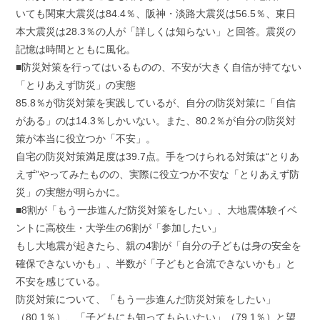
いても関東大震災は84.4％、阪神・淡路大震災は56.5％、東日
本大震災は28.3％の人が「詳しくは知らない」と回答。震災の
記憶は時間とともに風化。
■防災対策を行ってはいるものの、不安が大きく自信が持てない
「とりあえず防災」の実態
85.8％が防災対策を実践しているが、自分の防災対策に「自信
がある」のは14.3％しかいない。また、80.2％が自分の防災対
策が本当に役立つか「不安」。
自宅の防災対策満足度は39.7点。手をつけられる対策は“とりあ
えず”やってみたものの、実際に役立つか不安な「とりあえず防
災」の実態が明らかに。
■8割が「もう一歩進んだ防災対策をしたい」、大地震体験イベ
ントに高校生・大学生の6割が「参加したい」
もし大地震が起きたら、親の4割が「自分の子どもは身の安全を
確保できないかも」、半数が「子どもと合流できないかも」と
不安を感じている。
防災対策について、「もう一歩進んだ防災対策をしたい」
（80.1％）、「子どもにも知ってもらいたい」（79.1％）と望