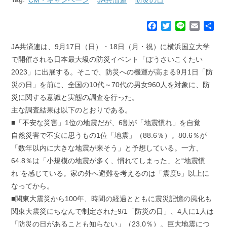
F
T
L
E
共
a
w
i
m
有
c
i
n
a
JA共済連は、9月17日（日）・18日（月・祝）に横浜国立大学
e
t
e
i
で開催される日本最大級の防災イベント「ぼうさいこくたい
b
t
l
2023」に出展する。そこで、防災への機運が高まる9月1日「防
o
e
災の日」を前に、全国の10代～70代の男女960人を対象に、防
o
r
k
災に関する意識と実態の調査を行った。
主な調査結果は以下のとおりである。
■「不安な災害」1位の地震だが、6割が「地震慣れ」を自覚
自然災害で不安に思うもの1位「地震」（88.6％）。80.6％が
「数年以内に大きな地震が来そう」と予想している。一方、
64.8％は「小規模の地震が多く、慣れてしまった」と“地震慣
れ”を感じている。家の外へ避難を考えるのは「震度5」以上に
なってから。
■関東大震災から100年、時間の経過とともに震災記憶の風化も
関東大震災にちなんで制定された9/1「防災の日」、4人に1人は
「防災の日があることも知らない」（23.0％）。巨大地震につ