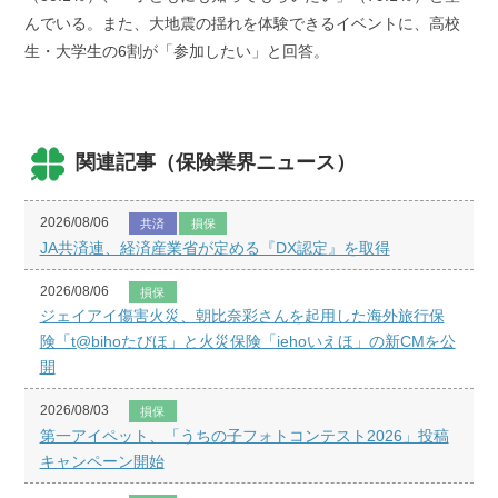
んでいる。また、大地震の揺れを体験できるイベントに、高校
生・大学生の6割が「参加したい」と回答。
関連記事（保険業界ニュース）
2026/08/06
共済
損保
JA共済連、経済産業省が定める『DX認定』を取得
2026/08/06
損保
ジェイアイ傷害火災、朝比奈彩さんを起用した海外旅行保
険「t@bihoたびほ」と火災保険「iehoいえほ」の新CMを公
開
2026/08/03
損保
第一アイペット、「うちの子フォトコンテスト2026」投稿
キャンペーン開始