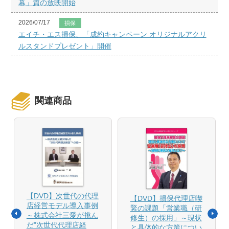
幕」篇の放映開始
2026/07/17
損保
エイチ・エス損保、「成約キャンペーン オリジナルアクリ
ルスタンドプレゼント」開催
関連商品
【DVD】次世代の代理
【DVD】損保代理店喫
店経営モデル導入事例
緊の課題「営業職（研
～株式会社三愛が挑ん
修生）の採用」～現状
だ”次世代代理店経
と具体的な方策につい