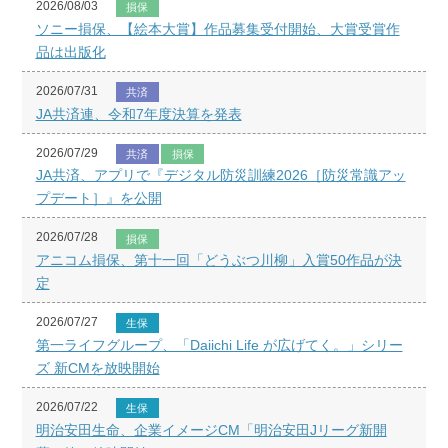
2026/08/03
損保
ソニー損保、【絵本大賞】作品募集受付開始、大賞受賞作
品は出版化
2026/07/31
共済
JA共済連、令和7年度決算を発表
2026/07/29
共済
損保
JA共済、アプリで『デジタル防災訓練2026［防災常識アッ
プデート］』を公開
2026/07/28
損保
アニコム損保、第十一回「どうぶつ川柳」入賞50作品が決
定
2026/07/27
生保
第一ライフグループ、「Daiichi Life が広げてく。」シリー
ズ 新CMを放映開始
2026/07/22
生保
明治安田生命、企業イメージCM「明治安田Jリーグ新開