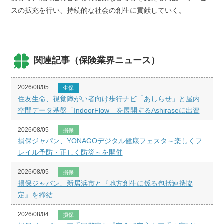
スの拡充を行い、持続的な社会の創生に貢献していく。
関連記事（保険業界ニュース）
2026/08/05
生保
住友生命、視覚障がい者向け歩行ナビ「あしらせ」と屋内
空間データ基盤「IndoorFlow」を展開するAshiraseに出資
2026/08/05
損保
損保ジャパン、YONAGOデジタル健康フェスタ～楽しくフ
レイル予防・正しく防災～を開催
2026/08/05
損保
損保ジャパン、新居浜市と『地方創生に係る包括連携協
定』を締結
2026/08/04
損保