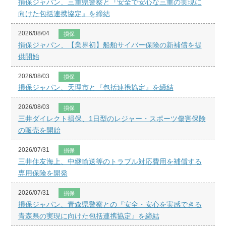
損保ジャパン、三重県警察と『安全で安心な三重の実現に
向けた包括連携協定』を締結
2026/08/04
損保
損保ジャパン、【業界初】船舶サイバー保険の新補償を提
供開始
2026/08/03
損保
損保ジャパン、天理市と『包括連携協定』を締結
2026/08/03
損保
三井ダイレクト損保、1日型のレジャー・スポーツ傷害保険
の販売を開始
2026/07/31
損保
三井住友海上、中継輸送等のトラブル対応費用を補償する
専用保険を開発
2026/07/31
損保
損保ジャパン、青森県警察との『安全・安心を実感できる
青森県の実現に向けた包括連携協定』を締結