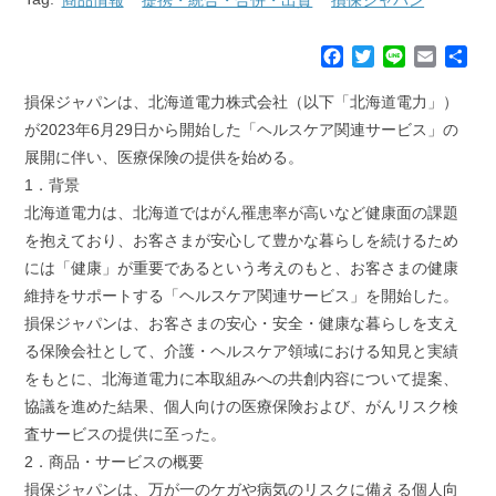
F
T
L
E
共
a
w
i
m
有
c
i
n
a
損保ジャパンは、北海道電力株式会社（以下「北海道電力」）
e
t
e
i
が2023年6月29日から開始した「ヘルスケア関連サービス」の
b
t
l
展開に伴い、医療保険の提供を始める。
o
e
1．背景
o
r
k
北海道電力は、北海道ではがん罹患率が高いなど健康面の課題
を抱えており、お客さまが安心して豊かな暮らしを続けるため
には「健康」が重要であるという考えのもと、お客さまの健康
維持をサポートする「ヘルスケア関連サービス」を開始した。
損保ジャパンは、お客さまの安心・安全・健康な暮らしを支え
る保険会社として、介護・ヘルスケア領域における知見と実績
をもとに、北海道電力に本取組みへの共創内容について提案、
協議を進めた結果、個人向けの医療保険および、がんリスク検
査サービスの提供に至った。
2．商品・サービスの概要
損保ジャパンは、万が一のケガや病気のリスクに備える個人向