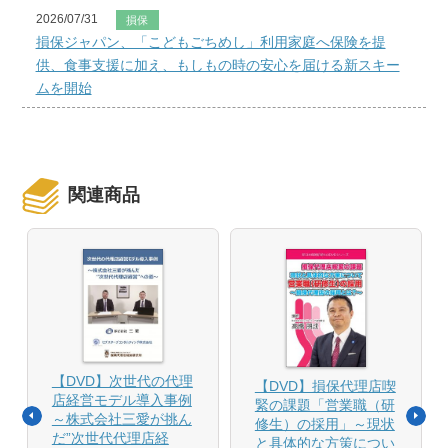
2026/07/31
損保
損保ジャパン、「こどもごちめし」利用家庭へ保険を提
供、食事支援に加え、もしもの時の安心を届ける新スキー
ムを開始
関連商品
【DVD】次世代の代理
【DVD】損保代理店喫
店経営モデル導入事例
緊の課題「営業職（研
～株式会社三愛が挑ん
修生）の採用」～現状
だ”次世代代理店経
と具体的な方策につい