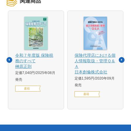
関連商品
令和７年度版 保険税
保険代理店における個
務のすべて
人情報取扱・管理Ｑ＆
榊原正則
Ａ
日本創倫株式会社
定価7,040円
2025年08月
定価1,595円
2020年09月
発売
発売
書籍
書籍