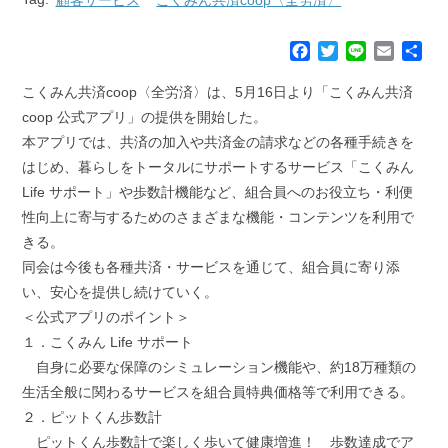
F
T
L
E
共
a
w
i
m
有
c
i
n
a
こくみん共済coop〈全労済〉は、5月16日より「こくみん共済
e
t
e
i
coop 公式アプリ」の提供を開始した。
b
t
l
本アプリでは、共済の加入や共済金の請求などの各種手続きを
o
e
はじめ、暮らしをトータルにサポートするサービス「こくみん
o
r
k
Life サポート」や歩数計機能など、組合員へのお役立ち・利便
性向上に寄与するためのさまざまな機能・コンテンツを利用で
きる。
同会は今後も各種共済・サービスを通じて、組合員に寄り添
い、安心を提供し続けていく。
＜公式アプリのポイント＞
１．こくみん Life サポート
自身に必要な保障のシミュレーション機能や、約18万種類の
生活全般に関わるサービスを組合員特典価格等で利用できる。
２．ピットくん歩数計
ピットくん歩数計で楽しく歩いて健康増進！ 歩数達成でア