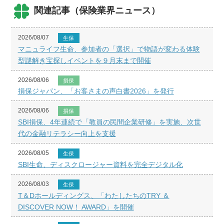
関連記事（保険業界ニュース）
2026/08/07
生保
マニュライフ生命、参加者の「選択」で物語が変わる体験
型謎解き宝探しイベントを９月末まで開催
2026/08/06
損保
損保ジャパン、「お客さまの声白書2026」を発行
2026/08/06
損保
SBI損保、4年連続で「教員の民間企業研修」を実施、次世
代の金融リテラシー向上を支援
2026/08/05
生保
SBI生命、ディスクロージャー資料を完全デジタル化
2026/08/03
生保
T＆Dホールディングス、「わたしたちのTRY ＆
DISCOVER NOW！ AWARD」を開催