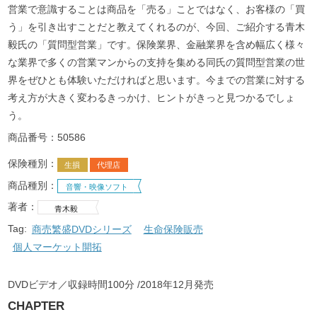
営業で意識することは商品を「売る」ことではなく、お客様の「買
う」を引き出すことだと教えてくれるのが、今回、ご紹介する青木
毅氏の「質問型営業」です。保険業界、金融業界を含め幅広く様々
な業界で多くの営業マンからの支持を集める同氏の質問型営業の世
界をぜひとも体験いただければと思います。今までの営業に対する
考え方が大きく変わるきっかけ、ヒントがきっと見つかるでしょ
う。
商品番号：50586
保険種別：
生損
代理店
商品種別：
音響・映像ソフト
著者：
青木毅
Tag:
商売繁盛DVDシリーズ
生命保険販売
個人マーケット開拓
DVDビデオ／収録時間100分
2018年12月発売
CHAPTER