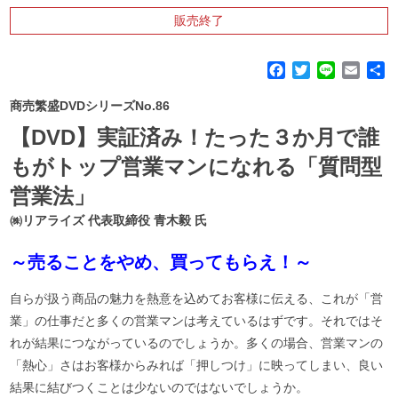
販売終了
F
T
L
E
a
w
i
m
c
i
n
a
商売繁盛DVDシリーズNo.86
e
t
e
i
【DVD】実証済み！たった３か月で誰
b
t
l
o
e
もがトップ営業マンになれる「質問型
o
r
営業法」
k
㈱リアライズ 代表取締役 青木毅 氏
～売ることをやめ、買ってもらえ！～
自らが扱う商品の魅力を熱意を込めてお客様に伝える、これが「営
業」の仕事だと多くの営業マンは考えているはずです。それではそ
れが結果につながっているのでしょうか。多くの場合、営業マンの
「熱心」さはお客様からみれば「押しつけ」に映ってしまい、良い
結果に結びつくことは少ないのではないでしょうか。