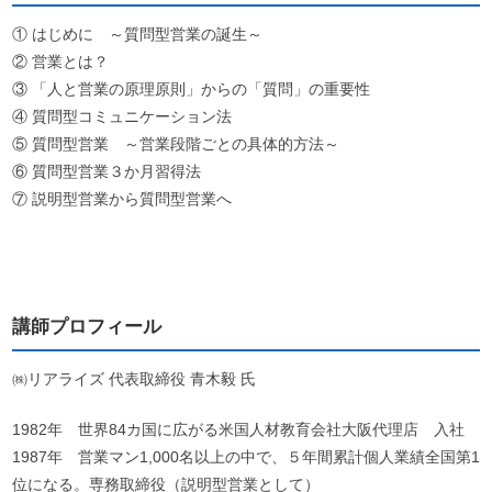
① はじめに ～質問型営業の誕生～
② 営業とは？
③ 「人と営業の原理原則」からの「質問」の重要性
④ 質問型コミュニケーション法
⑤ 質問型営業 ～営業段階ごとの具体的方法～
⑥ 質問型営業３か月習得法
⑦ 説明型営業から質問型営業へ
講師プロフィール
㈱リアライズ 代表取締役 青木毅 氏
1982年 世界84カ国に広がる米国人材教育会社大阪代理店 入社
1987年 営業マン1,000名以上の中で、５年間累計個人業績全国第1
位になる。専務取締役（説明型営業として）