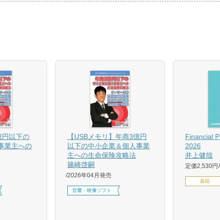
億円以下の
【USBメモリ】年商3億円
Financial 
事業主への
以下の中小企業＆個人事業
2026
主への生命保険攻略法
井上健哉
篠崎啓嗣
定価2,530円
2026年04月発売
書籍
音響・映像ソフト