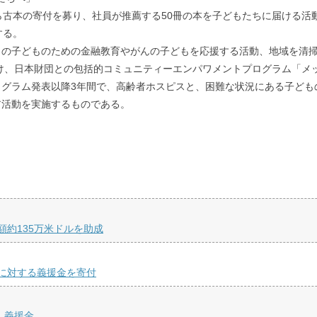
ら古本の寄付を募り、社員が推薦する50冊の本を子どもたちに届ける活
する。
※の子どものための金融教育やがんの子どもを応援する活動、地域を清
け、日本財団との包括的コミュニティーエンパワメントプログラム「メッ
プログラム発表以降3年間で、高齢者ホスピスと、困難な状況にある子ど
ア活動を実施するものである。
約135万米ドルを助成
に対する義援金を寄付
し義援金