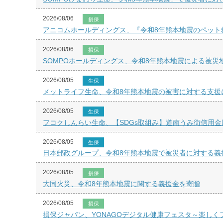
2026/08/06
損保
アニコムホールディングス、『令和8年熊本地震のペット
2026/08/06
損保
SOMPOホールディングス、令和8年熊本地震による被災
2026/08/05
生保
メットライフ生命、令和8年熊本地震の被害に対する支援
2026/08/05
生保
フコクしんらい生命、【SDGs取組み】道南うみ街信用金
2026/08/05
生保
日本郵政グループ、令和8年熊本地震で被災者に対する義
2026/08/05
損保
大同火災、令和8年熊本地震に関する義援金を寄贈
2026/08/05
損保
損保ジャパン、YONAGOデジタル健康フェスタ～楽し