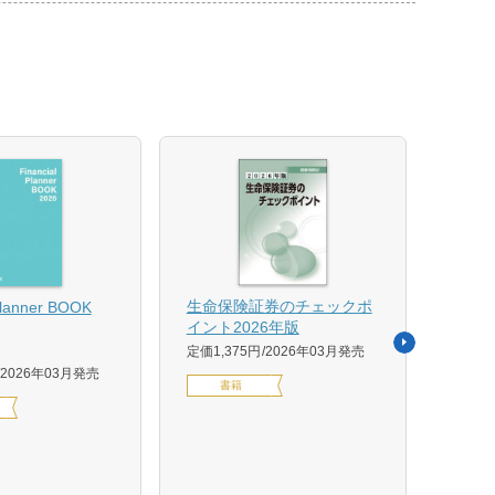
【US
生命保険証券のチェックポ
Planner BOOK
似体
イント2026年版
活用イ
定価1,375円
2026年03月発売
森 克
2026年03月発売
書籍
定価14
デジ