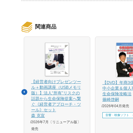
関連商品
【経営者向けプレゼンツー
相続と
【DVD】年商3
ル＋動画講座（USBメモリ
中小企業＆個人
版）】法人“所有”リスクの
生命保険攻略法
話題から生命保険提案へ繋
篠崎啓嗣
4月増刷、
ぐ《経営者アプローチ・ツ
2026年04月発売
刷、
ール》セット
刷、
森 克宣
音響・映像ソフト
2026年7月〔リニューアル版〕
発売