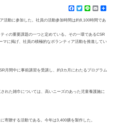
F
T
L
E
共
a
w
i
m
有
c
i
n
a
ア活動に参加した。社員の活動参加時間は約8,100時間であ
e
t
e
i
b
t
l
ティの重要課題の一つと定めている。その一環であるCSR
o
e
ーマに掲げ、社員の積極的なボランティア活動を推進してい
o
r
k
SR月間中に事前講習を受講し、約3カ月にわたるプログラム
収された雑巾については、高いニーズのあった児童養護施に
寄贈する活動である。今年は3,400膳を製作した。