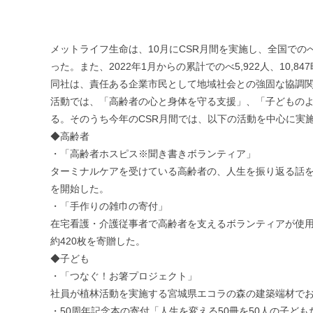
メットライフ生命は、10月にCSR月間を実施し、全国での
った。また、2022年1月からの累計でのべ5,922人、10,8
同社は、責任ある企業市民として地域社会との強固な協調関
活動では、「高齢者の心と身体を守る支援」、「子どもの
る。そのうち今年のCSR月間では、以下の活動を中心に実
◆高齢者
・「高齢者ホスピス※聞き書きボランティア」
ターミナルケアを受けている高齢者の、人生を振り返る話を
を開始した。
・「手作りの雑巾の寄付」
在宅看護・介護従事者で高齢者を支えるボランティアが使用
約420枚を寄贈した。
◆子ども
・「つなぐ！お箸プロジェクト」
社員が植林活動を実施する宮城県エコラの森の建築端材でお
・50周年記念本の寄付「人生を変える50冊を50人の子ども