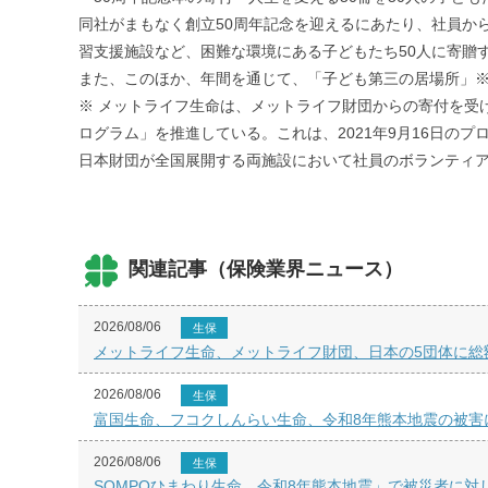
同社がまもなく創立50周年記念を迎えるにあたり、社員か
習支援施設など、困難な環境にある子どもたち50人に寄贈
また、このほか、年間を通じて、「子ども第三の居場所」
※ メットライフ生命は、メットライフ財団からの寄付を受
ログラム」を推進している。これは、2021年9月16日の
日本財団が全国展開する両施設において社員のボランティ
関連記事（保険業界ニュース）
2026/08/06
生保
メットライフ生命、メットライフ財団、日本の5団体に総額
2026/08/06
生保
富国生命、フコクしんらい生命、令和8年熊本地震の被害
2026/08/06
生保
SOMPOひまわり生命、令和8年熊本地震」で被災者に対