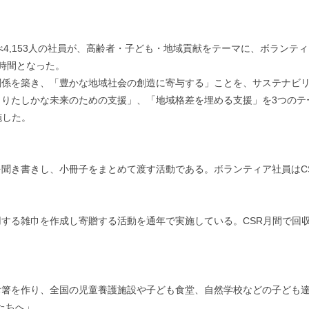
べ4,153人の社員が、高齢者・子ども・地域貢献をテーマに、ボランティ
47時間となった。
係を築き、「豊かな地域社会の創造に寄与する」ことを、サステナビリ
よりたしかな未来のための支援」、「地域格差を埋める支援」を3つのテ
施した。
聞き書きし、小冊子をまとめて渡す活動である。ボランティア社員はC
する雑巾を作成し寄贈する活動を通年で実施している。CSR月間で回
箸を作り、全国の児童養護施設や子ども食堂、自然学校などの子ども達に
たちへ」