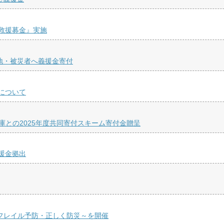
救援募金』実施
地・被災者へ義援金寄付
について
庫との2025年度共同寄付スキーム寄付金贈呈
援金拠出
くフレイル予防・正しく防災～を開催