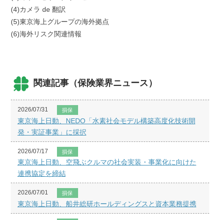
(4)カメラ de 翻訳
(5)東京海上グループの海外拠点
(6)海外リスク関連情報
関連記事（保険業界ニュース）
2026/07/31
損保
東京海上日動、NEDO「水素社会モデル構築高度化技術開
発・実証事業」に採択
2026/07/17
損保
東京海上日動、空飛ぶクルマの社会実装・事業化に向けた
連携協定を締結
2026/07/01
損保
東京海上日動、船井総研ホールディングスと資本業務提携