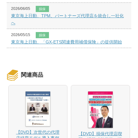
2026/06/05
損保
東京海上日動、TPM、パートナーズ代理店を統合し一社化
へ
2026/05/15
損保
東京海上日動、「GX-ETS関連費用補償保険」の提供開始
関連商品
【DVD】次世代の代理
【DVD】損保代理店喫
店経営モデル導入事例