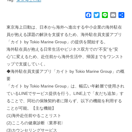
F
T
L
E
共
a
w
i
m
有
c
i
n
a
東京海上日動は、日本から海外へ進出する中小企業の海外駐在
e
t
e
i
員が抱える課題の解決を支援するため、海外駐在員支援アプリ
b
t
l
「カイト by Tokio Marine Group」の提供を開始する。
o
e
海外駐在員が抱える日常生活やビジネス双方での“不安”を“安
o
r
k
心”に変えるため、赴任前から海外生活中、帰国までをワンスト
ップで支援していく。
◆海外駐在員支援アプリ「カイト by Tokio Marine Group」の概
要
「カイト by Tokio Marine Group」は、幅広い年齢層で使用され
ているLINEでサービス提供を行う。LINE上で「友だち追加」す
ることで、同社の保険契約者に限らず、以下の機能を利用する
ことが可能。【主な機能】
(1)海外赴任前やることリスト
(2)こころの健康診断〈業界初〉
(3)カウンセリングサービス