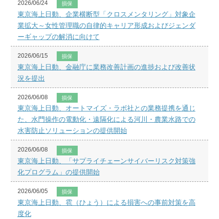
2026/06/24
損保
東京海上日動、企業横断型「クロスメンタリング」対象企
業拡大～女性管理職の自律的キャリア形成およびジェンダ
ーギャップの解消に向けて
2026/06/15
損保
東京海上日動、金融庁に業務改善計画の進捗および改善状
況を提出
2026/06/08
損保
東京海上日動、オートマイズ・ラボ社との業務提携を通じ
た、水門操作の電動化・遠隔化による河川・農業水路での
水害防止ソリューションの提供開始
2026/06/08
損保
東京海上日動、「サプライチェーンサイバーリスク対策強
化プログラム」の提供開始
2026/06/05
損保
東京海上日動、雹（ひょう）による損害への事前対策を高
度化