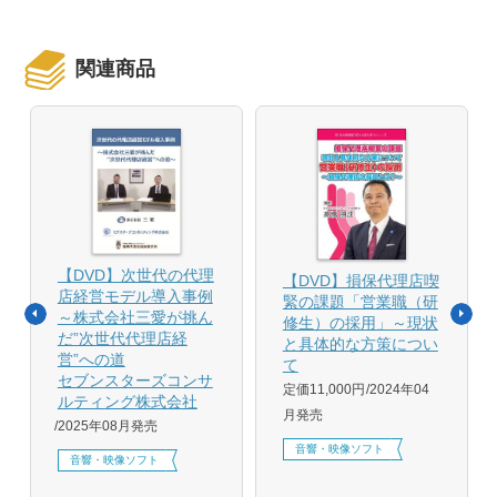
関連商品
【DVD】次世代の代理
【DVD】損保代理店喫
店経営モデル導入事例
緊の課題「営業職（研
～株式会社三愛が挑ん
修生）の採用」～現状
だ”次世代代理店経
と具体的な方策につい
営”への道
て
セブンスターズコンサ
定価11,000円
2024年04
ルティング株式会社
月発売
2025年08月発売
音響・映像ソフト
音響・映像ソフト