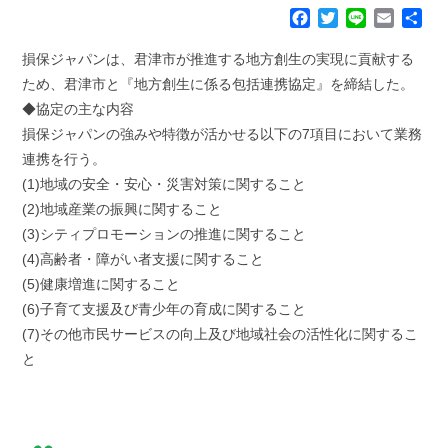
F
T
L
E
共
a
w
i
m
有
c
i
n
a
損保ジャパンは、君津市が推進する地方創生の実現に貢献する
e
t
e
i
ため、君津市と『地方創生に係る包括連携協定』を締結した。
b
t
l
◆協定の主な内容
o
e
損保ジャパンの強みや特徴が活かせる以下の7項目において業務
o
r
k
連携を行う。
(1)地域の安全・安心・災害対策に関すること
(2)地域産業の振興に関すること
(3)シティプロモーションの推進に関すること
(4)高齢者・障がい者支援に関すること
(5)健康増進に関すること
(6)子育て支援及び青少年の育成に関すること
(7)その他市民サービスの向上及び地域社会の活性化に関するこ
と