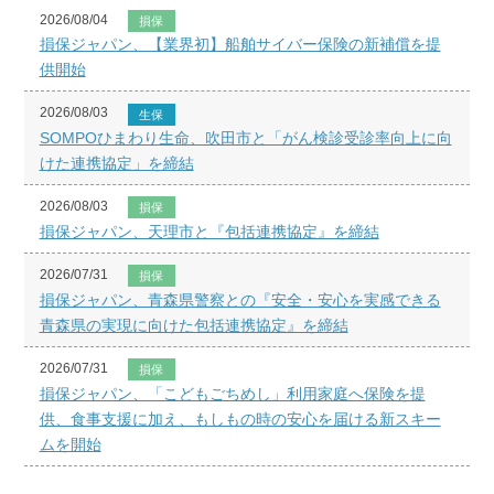
2026/08/04
損保
損保ジャパン、【業界初】船舶サイバー保険の新補償を提
供開始
2026/08/03
生保
SOMPOひまわり生命、吹田市と「がん検診受診率向上に向
けた連携協定」を締結
2026/08/03
損保
損保ジャパン、天理市と『包括連携協定』を締結
2026/07/31
損保
損保ジャパン、青森県警察との『安全・安心を実感できる
青森県の実現に向けた包括連携協定』を締結
2026/07/31
損保
損保ジャパン、「こどもごちめし」利用家庭へ保険を提
供、食事支援に加え、もしもの時の安心を届ける新スキー
ムを開始