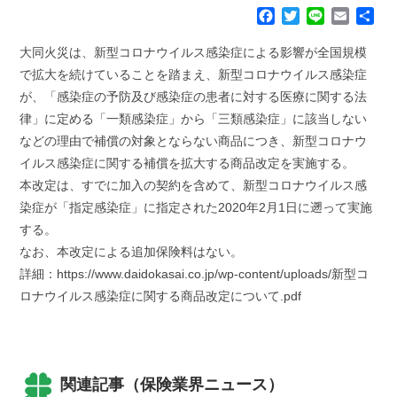
F
T
L
E
共
a
w
i
m
有
c
i
n
a
大同火災は、新型コロナウイルス感染症による影響が全国規模
e
t
e
i
で拡大を続けていることを踏まえ、新型コロナウイルス感染症
b
t
l
が、「感染症の予防及び感染症の患者に対する医療に関する法
o
e
律」に定める「一類感染症」から「三類感染症」に該当しない
o
r
k
などの理由で補償の対象とならない商品につき、新型コロナウ
イルス感染症に関する補償を拡大する商品改定を実施する。
本改定は、すでに加入の契約を含めて、新型コロナウイルス感
染症が「指定感染症」に指定された2020年2月1日に遡って実施
する。
なお、本改定による追加保険料はない。
詳細：https://www.daidokasai.co.jp/wp-content/uploads/新型コ
ロナウイルス感染症に関する商品改定について.pdf
関連記事（保険業界ニュース）