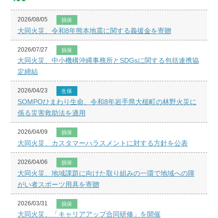
2026/08/05
損保
大同火災、令和8年熊本地震に関する義援金を寄贈
2026/07/27
損保
大同火災、中小機構沖縄事務所とSDGsに関する包括連携協
定締結
2026/04/23
生保
SOMPOひまわり生命、令和8年岩手県大槌町の林野火災に
係る災害救助法を適用
2026/04/09
損保
大同火災、カスタマーハラスメントに対する方針を公表
2026/04/06
損保
大同火災、地域課題に向けた取り組みの一環で地域への障
がい者スポーツ用具を寄贈
2026/03/31
損保
大同火災、「キャリアアップ合同研修」を開催