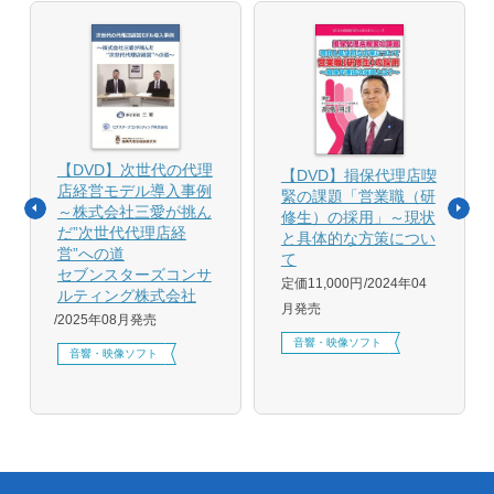
【DVD】次世代の代理
【DVD】損保代理店喫
店経営モデル導入事例
緊の課題「営業職（研
～株式会社三愛が挑ん
修生）の採用」～現状
だ”次世代代理店経
と具体的な方策につい
営”への道
て
セブンスターズコンサ
定価11,000円
2024年04
ルティング株式会社
月発売
2025年08月発売
音響・映像ソフト
音響・映像ソフト