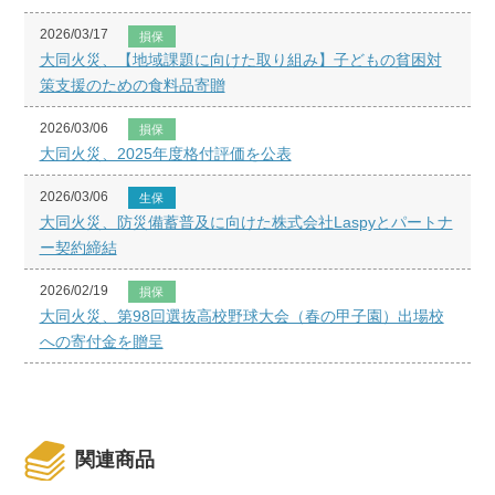
2026/03/17
損保
大同火災、【地域課題に向けた取り組み】子どもの貧困対
策支援のための食料品寄贈
2026/03/06
損保
大同火災、2025年度格付評価を公表
2026/03/06
生保
大同火災、防災備蓄普及に向けた株式会社Laspyとパートナ
ー契約締結
2026/02/19
損保
大同火災、第98回選抜高校野球大会（春の甲子園）出場校
への寄付金を贈呈
関連商品