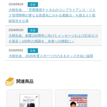
2026/06/26
生保
大樹生命、「営業職員チャネルのコンプライアンス・リス
ク管理態勢の更なる高度化にかかる着眼点」を踏まえた取
組状況を公表
2026/05/20
生保
大樹生命、創業100周年に向けたメッセージおよび記念ロゴ
を策定～100年の感謝を、未来への挑戦に～
2026/05/01
生保
大樹生命、2026年度スポーツひのまるキッズ大会に協賛
関連商品