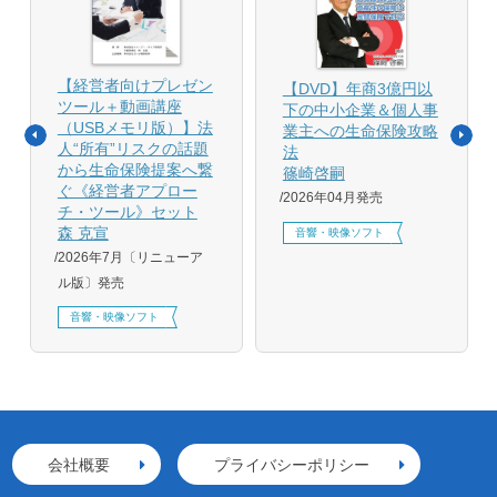
【経営者向けプレゼン
【DVD】年商3億円以
ツール＋動画講座
下の中小企業＆個人事
（USBメモリ版）】法
業主への生命保険攻略
人“所有”リスクの話題
法
から生命保険提案へ繋
篠崎啓嗣
ぐ《経営者アプロー
2026年04月発売
チ・ツール》セット
森 克宣
音響・映像ソフト
2026年7月〔リニューア
ル版〕発売
音響・映像ソフト
会社概要
プライバシーポリシー