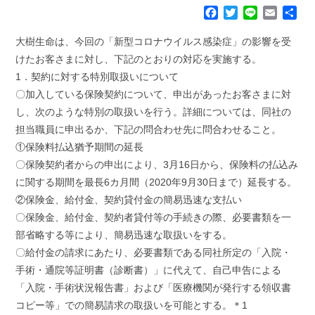
F
T
L
E
共
a
w
i
m
有
c
i
n
a
大樹生命は、今回の「新型コロナウイルス感染症」の影響を受
e
t
e
i
けたお客さまに対し、下記のとおりの対応を実施する。
b
t
l
1．契約に対する特別取扱いについて
o
e
〇加入している保険契約について、申出があったお客さまに対
o
r
k
し、次のような特別の取扱いを行う。詳細については、同社の
担当職員に申出るか、下記の問合わせ先に問合わせること。
①保険料払込猶予期間の延長
〇保険契約者からの申出により、3月16日から、保険料の払込み
に関する期間を最長6カ月間（2020年9月30日まで）延長する。
②保険金、給付金、契約貸付金の簡易迅速な支払い
〇保険金、給付金、契約者貸付等の手続きの際、必要書類を一
部省略する等により、簡易迅速な取扱いをする。
〇給付金の請求にあたり、必要書類である同社所定の「入院・
手術・通院等証明書（診断書）」に代えて、自己申告による
「入院・手術状況報告書」および「医療機関が発行する領収書
コピー等」での簡易請求の取扱いを可能とする。＊1