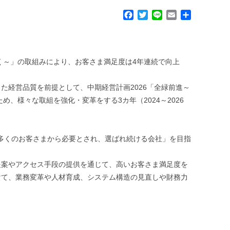
F
T
L
E
共
a
w
i
m
有
c
i
n
a
e
t
e
i
b
t
l
く～」の取組みにより、お客さま満足度は4年連続で向上
o
e
o
r
k
経営品質を前提として、中期経営計画2026「全緑前進～
め、様々な取組を強化・変革をする3カ年（2024～2026
え、多くのお客さまから必要とされ、選ばれ続ける会社」を目指
提案やアクセス手段の提供を通じて、高いお客さま満足度を
けて、業務変革や人材育成、システム構造の見直しや財務力