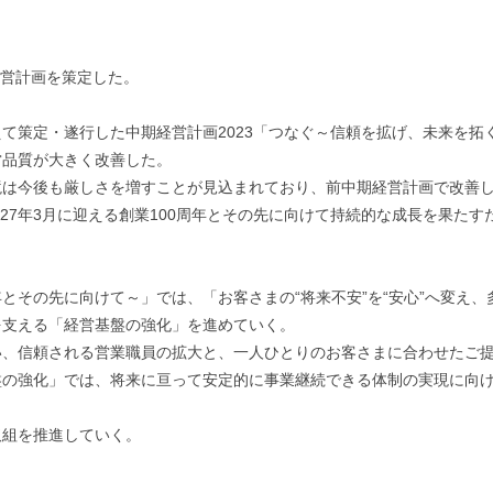
経営計画を策定した。
て策定・遂行した中期経営計画2023「つなぐ～信頼を拡げ、未来を拓
営品質が大きく改善した。
は今後も厳しさを増すことが見込まれており、前中期経営計画で改善した
27年3月に迎える創業100周年とその先に向けて持続的な成長を果たすた
周年とその先に向けて～」では、「お客さまの“将来不安”を“安心”へ変
を支える「経営基盤の強化」を進めていく。
い、信頼される営業職員の拡大と、一人ひとりのお客さまに合わせたご
盤の強化」では、将来に亘って安定的に事業継続できる体制の実現に向
取組を推進していく。