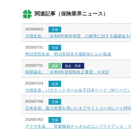
関連記事（保険業界ニュース）
2026/08/03
生保
大樹生命、「令和8年熊本地震」の被害に対する義援金を
2026/07/31
生保
明治安田生命、明治安田名古屋駅前ビルが落成
2026/07/31
損保
協会・団体
損保協会、「令和9年度税制改正要望」を決定
2026/07/24
生保
大樹生命、バスケットボール女子日本リーグ（Wリーグ）ユ
2026/07/06
生保
日本生命、風力発電を用いたオフサイトコーポレートPP
2026/07/03
生保
アクサ生命、「営業職員チャネルのコンプライアンス・