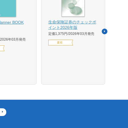
【US
生命保険証券のチェックポ
Planner BOOK
似体
イント2026年版
活用イ
定価1,375円
2026年03月発売
森 克
2026年03月発売
書籍
定価14
デジ