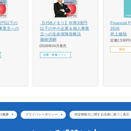
億円以下の
【USBメモリ】年商3億円
Financial 
事業主への
以下の中小企業＆個人事業
2026
主への生命保険攻略法
井上健哉
篠崎啓嗣
定価2,530円
2026年04月発売
書籍
音響・映像ソフト
社概要
プライバシーポリシー
特定商取引に関する法律に基づく表示