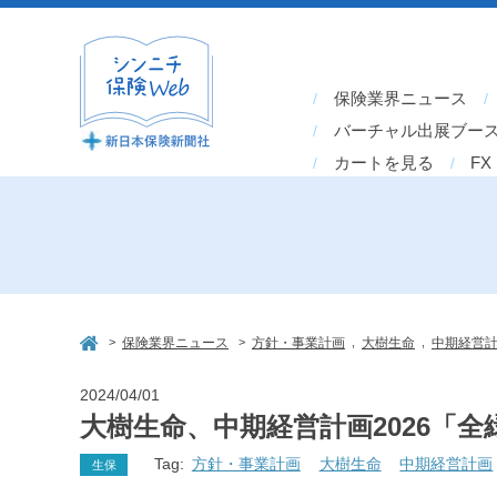
保険業界ニュース
バーチャル出展ブー
カートを見る
FX
>
>
,
,
保険業界ニュース
方針・事業計画
大樹生命
中期経営
2024/04/01
大樹生命、中期経営計画2026「
Tag:
方針・事業計画
大樹生命
中期経営計画
生保