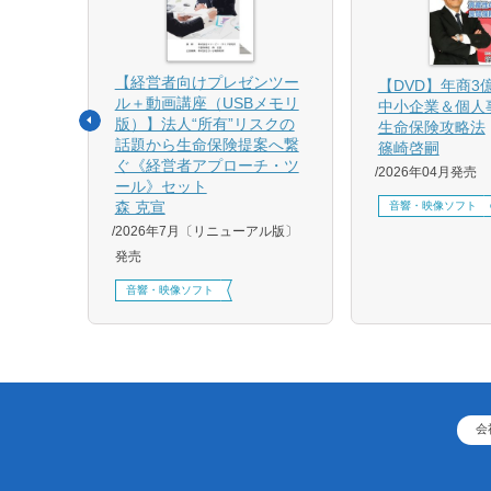
【経営者向けプレゼンツー
相続と
【DVD】年商3
ル＋動画講座（USBメモリ
中小企業＆個人
版）】法人“所有”リスクの
生命保険攻略法
話題から生命保険提案へ繋
篠崎啓嗣
4月増刷、
ぐ《経営者アプローチ・ツ
2026年04月発売
刷、
ール》セット
刷、
森 克宣
音響・映像ソフト
2026年7月〔リニューアル版〕
発売
音響・映像ソフト
会