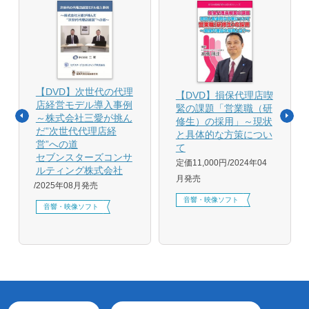
【DVD】次世代の代理
【DVD】損保代理店喫
店経営モデル導入事例
緊の課題「営業職（研
～株式会社三愛が挑ん
修生）の採用」～現状
だ”次世代代理店経
と具体的な方策につい
営”への道
て
セブンスターズコンサ
定価11,000円
2024年04
ルティング株式会社
月発売
2025年08月発売
音響・映像ソフト
音響・映像ソフト