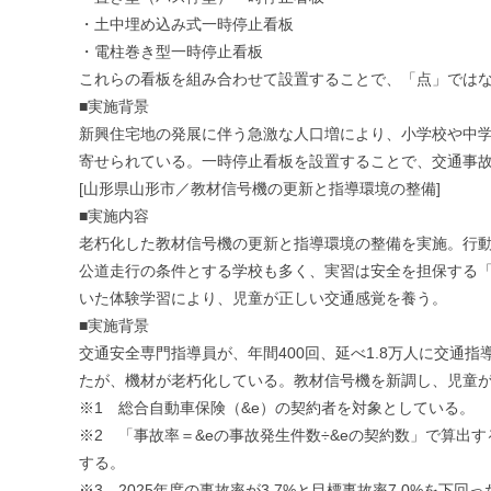
・土中埋め込み式一時停止看板
・電柱巻き型一時停止看板
これらの看板を組み合わせて設置することで、「点」では
■実施背景
新興住宅地の発展に伴う急激な人口増により、小学校や中学
寄せられている。一時停止看板を設置することで、交通事
[山形県山形市／教材信号機の更新と指導環境の整備]
■実施内容
老朽化した教材信号機の更新と指導環境の整備を実施。行
公道走行の条件とする学校も多く、実習は安全を担保する
いた体験学習により、児童が正しい交通感覚を養う。
■実施背景
交通安全専門指導員が、年間400回、延べ1.8万人に交通
たが、機材が老朽化している。教材信号機を新調し、児童
※1 総合自動車保険（&e）の契約者を対象としている。
※2 「事故率＝&eの事故発生件数÷&eの契約数」で算
する。
※3 2025年度の事故率が3.7%と目標事故率7.0%を下回