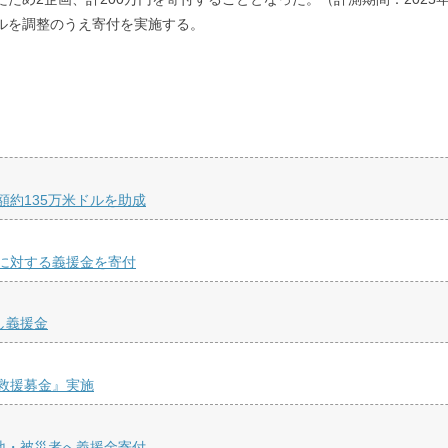
ールを調整のうえ寄付を実施する。
約135万米ドルを助成
に対する義援金を寄付
し義援金
救援募金』実施
地・被災者へ義援金寄付