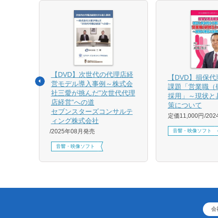
【DVD】次世代の代理店経
る募集
【DVD】損保
営モデル導入事例～株式会
課題「営業職（
社三愛が挑んだ”次世代代理
採用」～現状と
店経営”への道
策について
1月発売
セブンスターズコンサルテ
定価11,000円
20
ィング株式会社
音響・映像ソフト
2025年08月発売
音響・映像ソフト
会