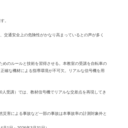
指す。
は、交通安全上の危険性がかなり高まっているとの声が多く
ためのルールと技術を習得させる。本教室の受講を自転車の
、正確な機材による指導環境が不可欠。リアルな信号機を用
000人受講）では、教材信号機でリアルな交差点を再現してき
自然災害による事故など一部の事故は本事故率の計測対象外と
月1日～2026年3月31日）