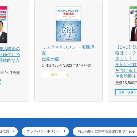
【DVD】
リスクマネジメント 実践講
代理店喫緊の
略はリスク
座
研修生）の
決まり！―
松本一成
具体的な方
を広げ他営
定価1,485円
2023年07月発売
をつける！
24年04月発売
書籍
伊集院剛史
定価16,500
音響・映像ソ
社概要
プライバシーポリシー
特定商取引に関する法律に基づく表示