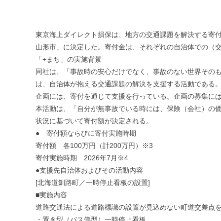
東京海上ダイレクト損保は、地方の交通課題を解決する寄付
山形市」に決定した。寄付金は、それぞれの自治体での（
「+まち」の実施背景
同社は、「事故時の安心だけでなく、事故のない世界その
は、自治体が抱える交通課題の解決を支援する活動である
企画には、寄付を通じて支援を行っている。企画の募集に
本活動は、「自分が無事故でいる時には、保険（会社）の
状況に基づいて寄付額が決定される。
● 寄付額ならびに寄付実施時期
寄付額 各100万円（計200万円）※3
寄付実施時期 2026年7月※4
●支援先自治体およびその活動内容
[北海道釧路町／一時停止看板の設置]
■実施内容
道路交通法による道路標識の設置が見込めない町道交差点
・置き型（バス停型）一時停止看板