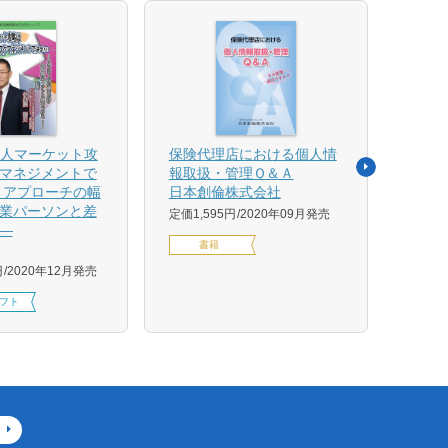
法人マーケット攻
保険代理店における個人情
売れ
マネジメントで
報取扱・管理Ｑ＆Ａ
平野 
 アプローチの幅
日本創倫株式会社
ンス
業パーソンと差
グ株
定価1,595円
2020年09月発売
―
定価1,
書籍
円
2020年12月発売
フト