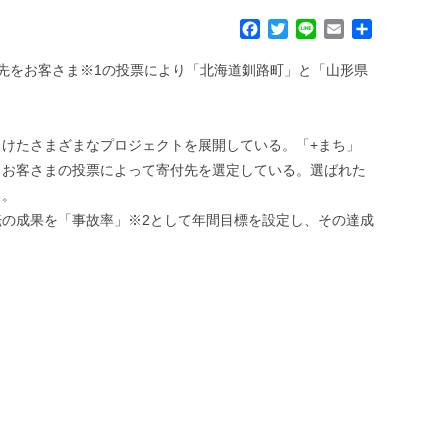
F
T
L
E
共
a
w
i
m
有
c
i
n
a
先をお客さま※1の投票により「北海道釧路町」と「山形県
e
t
e
i
b
t
l
o
e
けたさまざまなプロジェクトを展開している。「+まち」
o
r
k
、お客さまの投票によって寄付先を選定している。選ばれた
る。
の成果を「事故率」※2として年間目標を設定し、その達成