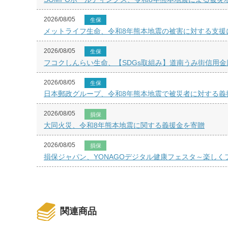
2026/08/05
生保
メットライフ生命、令和8年熊本地震の被害に対する支援
2026/08/05
生保
フコクしんらい生命、【SDGs取組み】道南うみ街信用金
2026/08/05
生保
日本郵政グループ、令和8年熊本地震で被災者に対する義
2026/08/05
損保
大同火災、令和8年熊本地震に関する義援金を寄贈
2026/08/05
損保
損保ジャパン、YONAGOデジタル健康フェスタ～楽し
関連商品