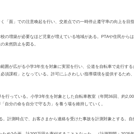
なく「面」での注意喚起を行い、交差点での一時停止遵守率の向上を目
校の増築が必要なほど児童が増えている地域がある。PTAや住民から
故の未然防止を図る。
動範囲が広がる小学3年生を対象に実習を行い、公道を自転車で走行する
「必須課程」となっている。許可にふさわしい指導環境を提供するため
指導を行っている。小学3年生を対象とした自転車教室（年間36回、約2,
が「自分の命を自分で守る力」を養う場を維持していく。
出する。計測時点で、お客さまから連絡を受けた事故を計測対象とする。
ったため2企画、計200万円を寄付することとなった。（計測期間：2025年4