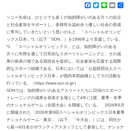
F
T
L
E
共
a
w
i
m
有
c
i
n
a
ソニー生命は、ひとりでも多くの知的障がいのある方々の自立
e
t
e
i
と社会参加をサポートし、多様性を認め合う優しい社会の形成
b
t
l
に寄与していきたいという思いのもと、「スペシャルオリンピ
o
e
ックス日本」*1（以下「SON」）を1996年より支援している。
o
r
k
*1 「スペシャルオリンピックス」とは、知的障がいのある
方々に年間を通じて日常的なスポーツトレーニングと、その成
果の発表の場である競技会を提供し、社会参加を応援する国際
的なスポーツ組織である。日本においては「公益財団法人スペ
シャルオリンピックス日本」が国内本部組織としてその活動を
行っている。（https://www.son.or.jp/）
SONでは、知的障がいのあるアスリートたちに日頃のスポーツ
トレーニングの成果を発表する場として4年に1度、夏季・冬季
のナショナルゲーム（全国大会）を開催している。 2026年6月
に開催された「2026年第9回スペシャルオリンピックス日本夏季
ナショナルゲーム・東京」（以下、「今大会」）には、同社か
ら延べ631名がボランティアスタッフとして参加した。ナショナ