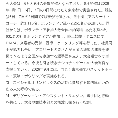
今大会は、6月と9月の分散開催となっており、6月開催は2026
年6月5日、6日、7日の3日間にわたり東京都で実施された。競技
は6日、7日の2日間で7競技が開催され、選手団（アスリート・
コーチ）約1,115名、ボランティア延べ2,251名が参加した。同
社からは、ボランティア参加人数全体の約3割にあたる延べ約
631名の社員ボランティアが参加し、陸上競技・テニスにて、
DAL*4、来場者の受付、誘導、ケータリング等を行った。社員同
士が協力し合い、アスリートの皆さんが日頃の練習の成果を発
揮できるよう全国から参加する選手団を支え、大会運営をサポ
ートしている。今後も引き続きナショナルゲームの大会運営を
支援していく。2026年9月には、同じく東京都でバスケットボー
ル・競泳・ボウリングが実施される。
*3 スペシャルオリンピックスの活動に参加する知的障がいの
ある人の呼称である。
*4 デリゲーション・アシスタント・リエゾン。選手団と行動
を共にし、大会や競技本部との橋渡し役を行う役割。