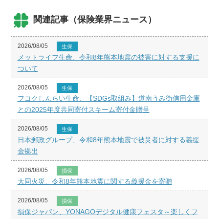
関連記事（保険業界ニュース）
2026/08/05
生保
メットライフ生命、令和8年熊本地震の被害に対する支援に
ついて
2026/08/05
生保
フコクしんらい生命、【SDGs取組み】道南うみ街信用金庫
との2025年度共同寄付スキーム寄付金贈呈
2026/08/05
生保
日本郵政グループ、令和8年熊本地震で被災者に対する義援
金拠出
2026/08/05
損保
大同火災、令和8年熊本地震に関する義援金を寄贈
2026/08/05
損保
損保ジャパン、YONAGOデジタル健康フェスタ～楽しくフ