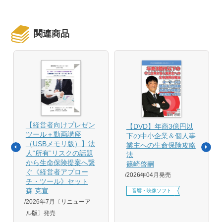
関連商品
【経営者向けプレゼン
【DVD】年商3億円以
ツール＋動画講座
下の中小企業＆個人事
（USBメモリ版）】法
業主への生命保険攻略
人“所有”リスクの話題
法
から生命保険提案へ繋
篠崎啓嗣
ぐ《経営者アプロー
2026年04月発売
チ・ツール》セット
森 克宣
音響・映像ソフト
2026年7月〔リニューア
ル版〕発売