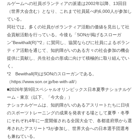
ルゲームへの社員ボランティアの派遣は2002年以降、13回目
（世界大会含む）となり、これまで社員延べ約6,000人が参加し
ている。
同社では、多くの社員がボランティア活動の価値を見出して社
会貢献活動を行っている。今後も「SONが掲げるスローガ
ン”Bewithall(R)”*2」に賛同し、協賛ならびに社員によるボラン
ティア活動を通じて、知的障がいのある方々の社会参加の機会
提供に貢献し、共生社会の形成に向けて積極的に取り組んでい
く。
*2 Bewithall(R)はSONのスローガンである。
（https://www.son.or.jp/be-with-all/）
■2026年第9回スペシャルオリンピックス日本夏季ナショナルゲ
ーム・東京（以下、「今大会」）
ナショナルゲームは、知的障がいのあるアスリートたちに日頃
のスポーツトレーニングの成果を発表する場として夏季・冬季
にそれぞれ4年に一度開催される全国大会で、各都道府県から選
考されたアスリート*3が参加し、世界大会への日本選手団選考
も兼ねている。