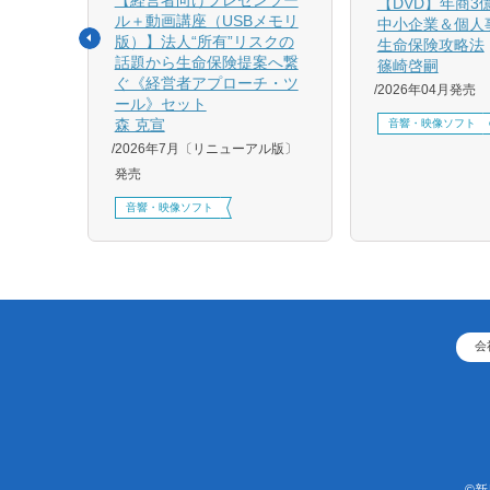
相続と
【DVD】年商3
ル＋動画講座（USBメモリ
中小企業＆個人
版）】法人“所有”リスクの
生命保険攻略法
話題から生命保険提案へ繋
篠崎啓嗣
4月増刷、
ぐ《経営者アプローチ・ツ
2026年04月発売
刷、
ール》セット
刷、
森 克宣
音響・映像ソフト
2026年7月〔リニューアル版〕
発売
音響・映像ソフト
会
©新日