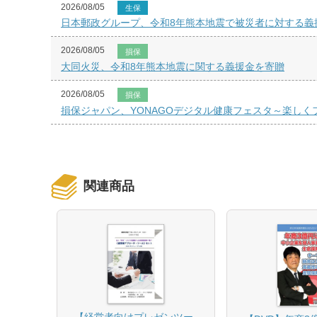
2026/08/05
生保
日本郵政グループ、令和8年熊本地震で被災者に対する義
2026/08/05
損保
大同火災、令和8年熊本地震に関する義援金を寄贈
2026/08/05
損保
損保ジャパン、YONAGOデジタル健康フェスタ～楽し
関連商品
【経営者向けプレゼンツー