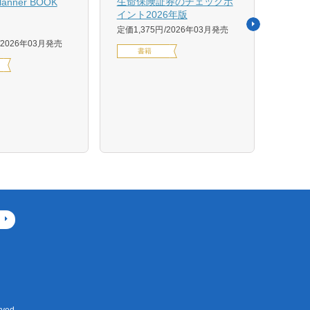
生命保険証券のチェックポ
Planner BOOK
似体
イント2026年版
活用イ
定価1,375円
2026年03月発売
森 克
2026年03月発売
書籍
定価14
デジ
ved.