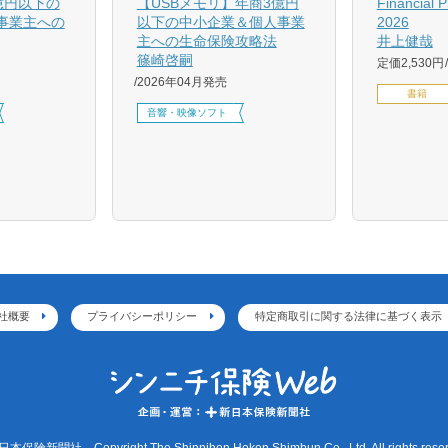
億円以下の
【USBメモリ】年商3億円
Financial 
事業主への
以下の中小企業＆個人事業
2026
主への生命保険攻略法
井上健哉
篠崎啓嗣
定価2,530円
2026年04月発売
書籍
音響・映像ソフト
社概要
プライバシーポリシー
特定商取引に関する法律に基づく表示
本保険新聞社 Copyright The Shinnihon Hoken Shimbun Co., Ltd. All rights reser