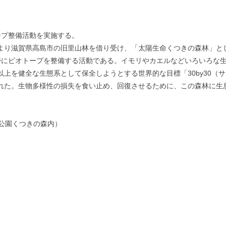
ープ整備活動を実施する。
1月より滋賀県高島市の旧里山林を借り受け、「太陽生命くつきの森林」
帯にビオトープを整備する活動である。イモリやカエルなどいろいろな
％以上を健全な生態系として保全しようとする世界的な目標「30by30
定された。生物多様性の損失を食い止め、回復させるために、この森林に
公園くつきの森内）