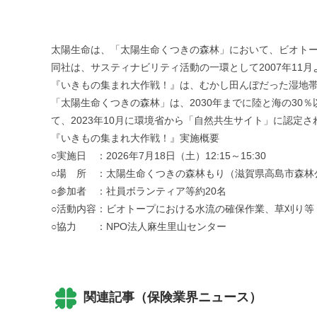
太陽生命は、「太陽生命くつきの森林」において、ビオト
同社は、サスティナビリティ活動の一環として2007年1
『いきもの集まれ大作戦！』は、むかし田んぼだった湿地
「太陽生命くつきの森林」は、2030年までに陸と海の30
て、2023年10月に環境省から「自然共生サイト」に認
『いきもの集まれ大作戦！』実施概要
○実施日 ：2026年7月18日（土）12:15～15:30
○場 所 ：太陽生命くつきの森林もり（滋賀県高島市森林
○参加者 ：社員ボランティア等約20名
○活動内容：ビオトープにおける水流の確保作業、草刈り等
○協力 ：NPO法人麻生里山センター
関連記事（保険業界ニュース）