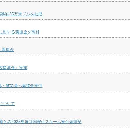
約135万米ドルを助成
に対する義援金を寄付
し義援金
救援募金』実施
地・被災者へ義援金寄付
について
庫との2025年度共同寄付スキーム寄付金贈呈