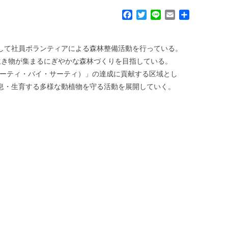
F
T
L
E
共
a
w
i
m
有
c
i
n
a
e
t
e
i
として社員ボランティアによる森林整備活動を行っている。
b
t
l
生き物が集まるにぎやかな森林づくりを目指している。
o
e
（サーティ・バイ・サーティ）」の達成に貢献する区域とし
o
r
k
生息・生育する多様な動植物を守る活動を展開していく。