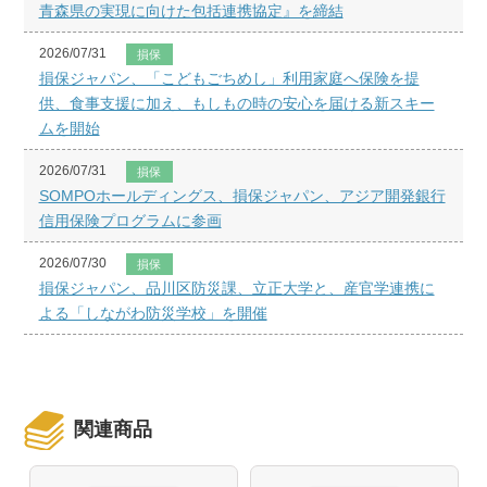
青森県の実現に向けた包括連携協定』を締結
2026/07/31
損保
損保ジャパン、「こどもごちめし」利用家庭へ保険を提
供、食事支援に加え、もしもの時の安心を届ける新スキー
ムを開始
2026/07/31
損保
SOMPOホールディングス、損保ジャパン、アジア開発銀行
信用保険プログラムに参画
2026/07/30
損保
損保ジャパン、品川区防災課、立正大学と、産官学連携に
よる「しながわ防災学校」を開催
関連商品