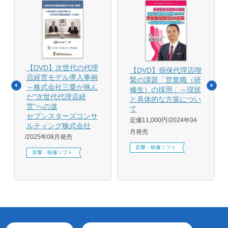
【DVD】次世代の代理
【DVD】損保代理店喫
店経営モデル導入事例
緊の課題「営業職（研
～株式会社三愛が挑ん
修生）の採用」～現状
だ”次世代代理店経
と具体的な方策につい
営”への道
て
セブンスターズコンサ
定価11,000円
2024年04
ルティング株式会社
月発売
2025年08月発売
音響・映像ソフト
音響・映像ソフト