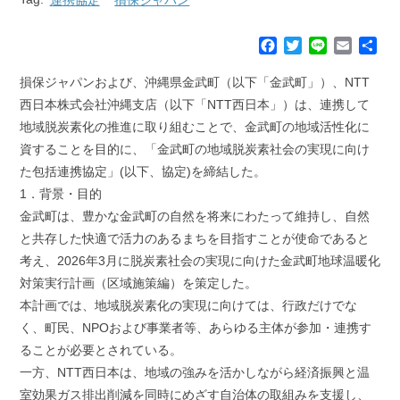
F
T
L
E
共
a
w
i
m
有
c
i
n
a
損保ジャパンおよび、沖縄県金武町（以下「金武町」）、NTT
e
t
e
i
西日本株式会社沖縄支店（以下「NTT西日本」）は、連携して
b
t
l
地域脱炭素化の推進に取り組むことで、金武町の地域活性化に
o
e
資することを目的に、「金武町の地域脱炭素社会の実現に向け
o
r
k
た包括連携協定」(以下、協定)を締結した。
1．背景・目的
金武町は、豊かな金武町の自然を将来にわたって維持し、自然
と共存した快適で活力のあるまちを目指すことが使命であると
考え、2026年3月に脱炭素社会の実現に向けた金武町地球温暖化
対策実行計画（区域施策編）を策定した。
本計画では、地域脱炭素化の実現に向けては、行政だけでな
く、町民、NPOおよび事業者等、あらゆる主体が参加・連携す
ることが必要とされている。
一方、NTT西日本は、地域の強みを活かしながら経済振興と温
室効果ガス排出削減を同時にめざす自治体の取組みを支援し、