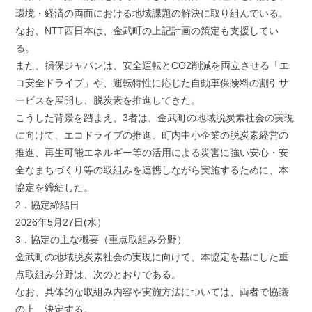
環境・経済の両面における地域課題の解決に取り組んでいる。
なお、NTT西日本は、金武町の上記計画の策定も支援してい
る。
また、損保ジャパンは、安全運転とCO2削減を両立させる「エ
コ安全ドライブ」や、運転特性に応じた自動車保険料の割引サ
ービスを展開し、脱炭素を推進してきた。
こうした背景を踏まえ、3者は、金武町の地域脱炭素社会の実現
に向けて、エコドライブの推進、町内中小企業の脱炭素経営の
推進、再生可能エネルギー等の活用による災害に強い安心・安
全なまちづくり等の取組みを連携しながら実施するために、本
協定を締結した。
2．協定締結日
2026年5月27日(水）
3．協定の主な概要（重点取組み分野）
金武町の地域脱炭素社会の実現に向けて、本協定を基にした重
点取組み分野は、次のとおりである。
なお、具体的な取組み内容や実施方法については、両者で協議
の上、決定する。