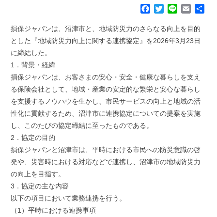
F
T
L
E
共
a
w
i
m
有
c
i
n
a
損保ジャパンは、沼津市と、地域防災力のさらなる向上を目的
e
t
e
i
とした『地域防災力向上に関する連携協定』を2026年3月23日
b
t
l
に締結した。
o
e
1．背景・経緯
o
r
k
損保ジャパンは、お客さまの安心・安全・健康な暮らしを支え
る保険会社として、地域・産業の安定的な繁栄と安心な暮らし
を支援するノウハウを生かし、市民サービスの向上と地域の活
性化に貢献するため、沼津市に連携協定についての提案を実施
し、このたびの協定締結に至ったものである。
2．協定の目的
損保ジャパンと沼津市は、平時における市民への防災意識の啓
発や、災害時における対応などで連携し、沼津市の地域防災力
の向上を目指す。
3．協定の主な内容
以下の項目において業務連携を行う。
（1）平時における連携事項