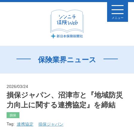
メニュー
保険業界ニュース
2026/03/24
損保ジャパン、沼津市と『地域防災
力向上に関する連携協定』を締結
損保
Tag:
連携協定
損保ジャパン