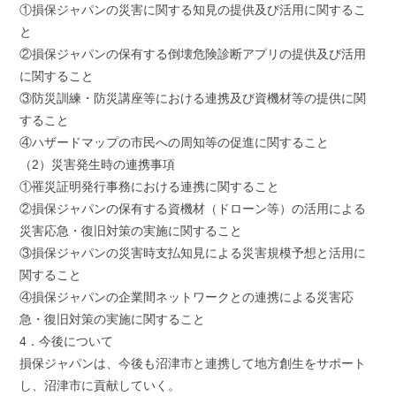
①損保ジャパンの災害に関する知見の提供及び活用に関するこ
と
②損保ジャパンの保有する倒壊危険診断アプリの提供及び活用
に関すること
③防災訓練・防災講座等における連携及び資機材等の提供に関
すること
④ハザードマップの市民への周知等の促進に関すること
（2）災害発生時の連携事項
①罹災証明発行事務における連携に関すること
②損保ジャパンの保有する資機材（ドローン等）の活用による
災害応急・復旧対策の実施に関すること
③損保ジャパンの災害時支払知見による災害規模予想と活用に
関すること
④損保ジャパンの企業間ネットワークとの連携による災害応
急・復旧対策の実施に関すること
4．今後について
損保ジャパンは、今後も沼津市と連携して地方創生をサポート
し、沼津市に貢献していく。