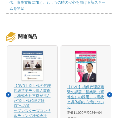
供、食事支援に加え、もしもの時の安心を届ける新スキー
ムを開始
関連商品
【DVD】次世代の代理
【DVD】損保代理店喫
店経営モデル導入事例
緊の課題「営業職（研
～株式会社三愛が挑ん
修生）の採用」～現状
だ”次世代代理店経
と具体的な方策につい
営”への道
て
セブンスターズコンサ
定価11,000円
2024年04
ルティング株式会社