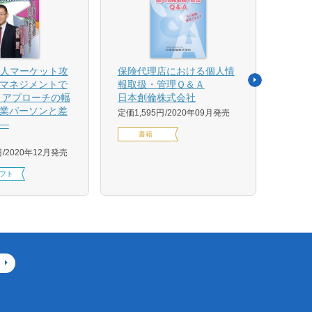
法人マーケット攻
保険代理店における個人情
売れ
マネジメントで
報取扱・管理Ｑ＆Ａ
平野 
 アプローチの幅
日本創倫株式会社
ンス
業パーソンと差
グ株
定価1,595円
2020年09月発売
―
定価1,
書籍
円
2020年12月発売
フト