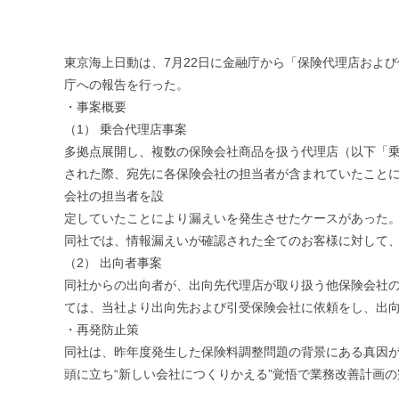
東京海上日動は、7月22日に金融庁から「保険代理店およ
庁への報告を行った。
・事案概要
（1） 乗合代理店事案
多拠点展開し、複数の保険会社商品を扱う代理店（以下「
された際、宛先に各保険会社の担当者が含まれていたこと
会社の担当者を設
定していたことにより漏えいを発生させたケースがあった
同社では、情報漏えいが確認された全てのお客様に対して
（2） 出向者事案
同社からの出向者が、出向先代理店が取り扱う他保険会社
ては、当社より出向先および引受保険会社に依頼をし、出
・再発防止策
同社は、昨年度発生した保険料調整問題の背景にある真因
頭に立ち“新しい会社につくりかえる”覚悟で業務改善計画