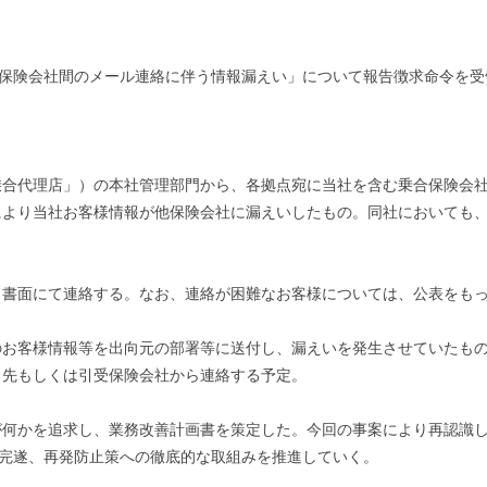
び保険会社間のメール連絡に伴う情報漏えい」について報告徴求命令を受
乗合代理店」）の本社管理部門から、各拠点宛に当社を含む乗合保険会
により当社お客様情報が他保険会社に漏えいしたもの。同社においても
。
、書面にて連絡する。なお、連絡が困難なお客様については、公表をも
のお客様情報等を出向元の部署等に送付し、漏えいを発生させていたも
向先もしくは引受保険会社から連絡する予定。
が何かを追求し、業務改善計画書を策定した。今回の事案により再認識
の完遂、再発防止策への徹底的な取組みを推進していく。