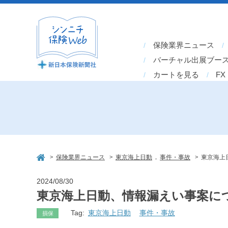
保険業界ニュース
バーチャル出展ブー
カートを見る
FX
>
>
,
>
保険業界ニュース
東京海上日動
事件・事故
東京海上
2024/08/30
東京海上日動、情報漏えい事案に
Tag:
東京海上日動
事件・事故
損保