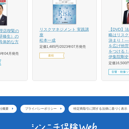
【DVD】
リスクマネジメント 実践講
代理店喫緊の
略はリスク
座
研修生）の
決まり！―
松本一成
具体的な方
を広げ他営
定価1,485円
2023年07月発売
をつける！
24年04月発売
書籍
伊集院剛史
定価16,500
音響・映像ソ
社概要
プライバシーポリシー
特定商取引に関する法律に基づく表示