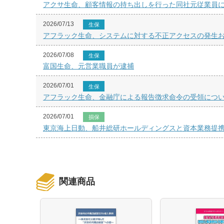
アクサ生命、顧客情報の持ち出しを行った同社元従業員
2026/07/13
生保
アフラック生命、システムに対する不正アクセスの発生
2026/07/08
生保
富国生命、元営業職員が逮捕
2026/07/01
生保
アフラック生命、金融庁による報告徴求命令の受領につ
2026/07/01
損保
東京海上日動、船井総研ホールディングスと資本業務提
関連商品