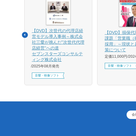
【DVD】次世代の代理店経
る募集
【DVD】損保
営モデル導入事例～株式会
課題「営業職（
社三愛が挑んだ”次世代代理
採用」～現状と
店経営”への道
策について
1月発売
セブンスターズコンサルテ
定価11,000円
20
ィング株式会社
音響・映像ソフト
2025年08月発売
音響・映像ソフト
会