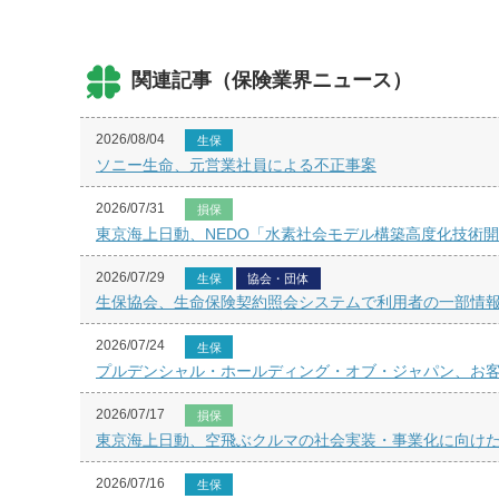
関連記事（保険業界ニュース）
2026/08/04
生保
ソニー生命、元営業社員による不正事案
2026/07/31
損保
東京海上日動、NEDO「水素社会モデル構築高度化技術
2026/07/29
生保
協会・団体
生保協会、生命保険契約照会システムで利用者の一部情
2026/07/24
生保
プルデンシャル・ホールディング・オブ・ジャパン、お
2026/07/17
損保
東京海上日動、空飛ぶクルマの社会実装・事業化に向け
2026/07/16
生保