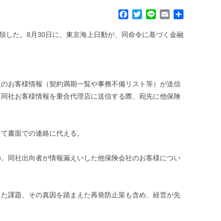
F
T
L
E
共
a
w
i
m
有
c
i
n
a
領した。8月30日に、東京海上日動が、同命令に基づく金融
e
t
e
i
b
t
l
o
e
o
r
k
社のお客様情報（契約満期一覧や事務不備リスト等）が送信
、同社お客様情報を乗合代理店に送信する際、宛先に他保険
って書面での連絡に代える。
の。同社出向者が情報漏えいした他保険会社のお客様につい
した課題、その真因を踏まえた再発防止策も含め、経営が先