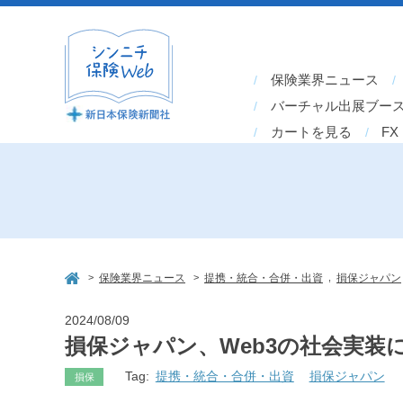
保険業界ニュース
バーチャル出展ブー
カートを見る
FX
>
>
,
保険業界ニュース
提携・統合・合併・出資
損保ジャパン
2024/08/09
損保ジャパン、Web3の社会実
Tag:
提携・統合・合併・出資
損保ジャパン
損保