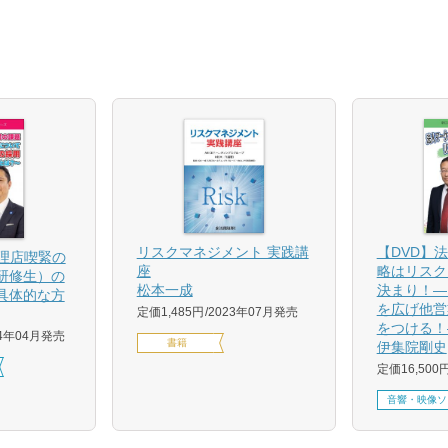
【DVD】
リスクマネジメント 実践講
代理店喫緊の
略はリスク
座
研修生）の
決まり！―
松本一成
具体的な方
を広げ他営
定価1,485円
2023年07月発売
をつける！
24年04月発売
書籍
伊集院剛史
定価16,500
音響・映像ソ