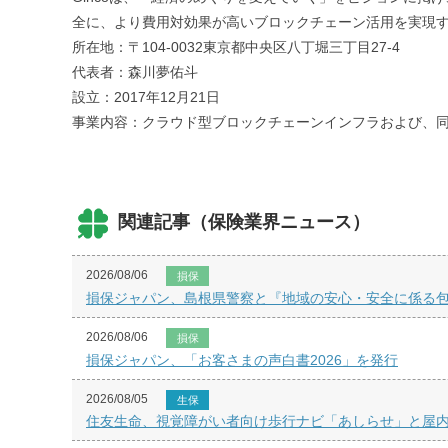
全に、より費用対効果が高いブロックチェーン活用を実現
所在地：〒104-0032東京都中央区八丁堀三丁目27-4
代表者：森川夢佑斗
設立：2017年12月21日
事業内容：クラウド型ブロックチェーンインフラおよび、
関連記事（保険業界ニュース）
2026/08/06
損保
損保ジャパン、島根県警察と『地域の安心・安全に係る
2026/08/06
損保
損保ジャパン、「お客さまの声白書2026」を発行
2026/08/05
生保
住友生命、視覚障がい者向け歩行ナビ「あしらせ」と屋内空間デー