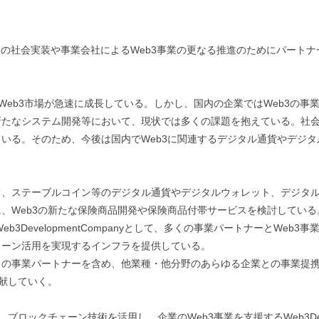
Web3の社会実装や事業会社によるWeb3事業の更なる推進のためにパート
Web3市場が急速に成長している。しかし、国内の企業ではWeb3の
たなシステム開発等において、現状では多くの課題を抱えている。社会
いる。そのため、今後は国内でWeb3に関連するデジタル通貨やデジ
、ステーブルコイン等のデジタル通貨やデジタルウォレット、デジタル
、Web3の新たな保険商品開発や保険商品付帯サービスを検討している
b3DevelopmentCompanyとして、多くの事業パートナーとWeb
ェーン活用を実現するインフラを提供している。
の事業パートナーを含め、他業種・他分野のあらゆる企業との事業提携
貢献していく。
ブロックチェーン技術を活用し、企業のWeb3事業を支援するWeb3Deve