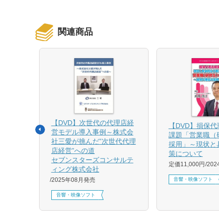
関連商品
【DVD】次世代の代理店経
る募集
【DVD】損保
営モデル導入事例～株式会
課題「営業職（
社三愛が挑んだ”次世代代理
採用」～現状と
店経営”への道
策について
1月発売
セブンスターズコンサルテ
定価11,000円
20
ィング株式会社
音響・映像ソフト
2025年08月発売
音響・映像ソフト