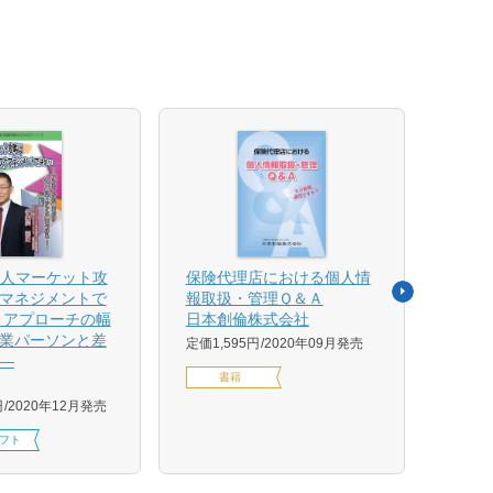
法人マーケット攻
保険代理店における個人情
売れ
マネジメントで
報取扱・管理Ｑ＆Ａ
平野 
 アプローチの幅
日本創倫株式会社
ンス
業パーソンと差
グ株
定価1,595円
2020年09月発売
―
定価1,
書籍
円
2020年12月発売
フト