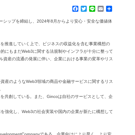
F
T
L
E
共
a
w
i
m
有
c
i
n
a
ナーシップを締結し、2024年8月からより安心・安全な価値体
e
t
e
i
b
t
l
o
e
事業を推進していく上で、ビジネスの収益化を含む事業構想の
o
r
k
的にもまだWeb3に関する法規制やインフラが十分に整って
タル資産の流通の発展に伴い、企業における事業の変革やリス
資産のようなWeb3領域の商品や金融サービスに関するリス
。
3事業を共創している。また、Gincoは自社のサービスとして、企
を強化し、Web3の社会実装や国内の企業が新たに構想して
lopmentCompanyである。企業向けにより早く、より安