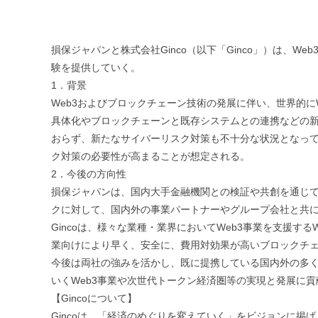
損保ジャパンと株式会社Ginco（以下「Ginco」）は、
験を提供していく。
1．背景
Web3およびブロックチェーン技術の発展に伴い、世界的に
具体化やブロックチェーンと既存システムとの連携などの新
おらず、新たなサイバーリスク対策も不十分な状況となって
ク対策の必要性が高まることが想定される。
2．今後の方向性
損保ジャパンは、国内大手金融機関との検証や共創を通じて
クに対して、国内外の事業パートナーやグループ会社と共に
Gincoは、様々な業種・業界においてWeb3事業を支援するWe
業向けにより早く、安全に、費用対効果が高いブロックチ
今後は両社の強みを活かし、既に提携している国内外の多く
いくWeb3事業や次世代トークン経済圏等の実現と発展に
【Gincoについて】
Gincoは、「経済のめぐりを変えていく」をビジョンに掲げ、