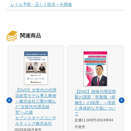
レイル予防・正しく防災～を開催
関連商品
【DVD】次世代の代理
【DVD】損保代理店喫
店経営モデル導入事例
緊の課題「営業職（研
～株式会社三愛が挑ん
修生）の採用」～現状
だ”次世代代理店経
と具体的な方策につい
営”への道
て
セブンスターズコンサ
定価11,000円
2024年04
ルティング株式会社
月発売
2025年08月発売