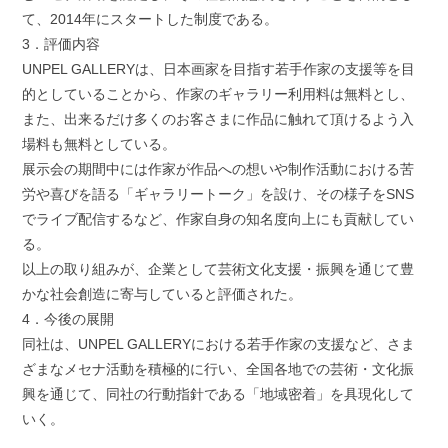
て、2014年にスタートした制度である。
3．評価内容
UNPEL GALLERYは、日本画家を目指す若手作家の支援等を目
的としていることから、作家のギャラリー利用料は無料とし、
また、出来るだけ多くのお客さまに作品に触れて頂けるよう入
場料も無料としている。
展示会の期間中には作家が作品への想いや制作活動における苦
労や喜びを語る「ギャラリートーク」を設け、その様子をSNS
でライブ配信するなど、作家自身の知名度向上にも貢献してい
る。
以上の取り組みが、企業として芸術文化支援・振興を通じて豊
かな社会創造に寄与していると評価された。
4．今後の展開
同社は、UNPEL GALLERYにおける若手作家の支援など、さま
ざまなメセナ活動を積極的に行い、全国各地での芸術・文化振
興を通じて、同社の行動指針である「地域密着」を具現化して
いく。