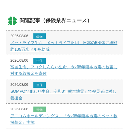
関連記事（保険業界ニュース）
2026/08/06
生保
メットライフ生命、メットライフ財団、日本の5団体に総額
約135万米ドルを助成
2026/08/06
生保
富国生命、フコクしんらい生命、令和8年熊本地震の被害に
対する義援金を寄付
2026/08/06
生保
SOMPOひまわり生命、令和8年熊本地震」で被災者に対し
義援金
2026/08/06
損保
アニコムホールディングス、『令和8年熊本地震のペット救
援募金』実施