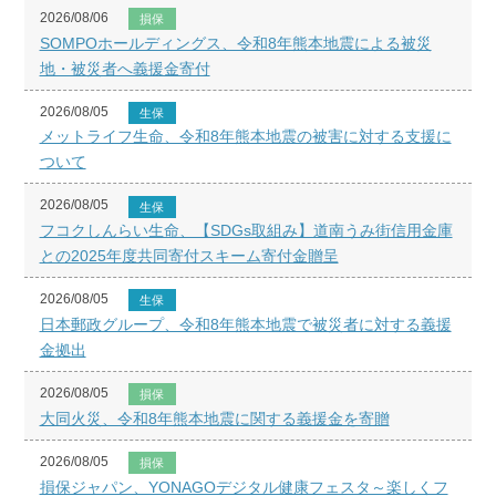
2026/08/06
損保
SOMPOホールディングス、令和8年熊本地震による被災
地・被災者へ義援金寄付
2026/08/05
生保
メットライフ生命、令和8年熊本地震の被害に対する支援に
ついて
2026/08/05
生保
フコクしんらい生命、【SDGs取組み】道南うみ街信用金庫
との2025年度共同寄付スキーム寄付金贈呈
2026/08/05
生保
日本郵政グループ、令和8年熊本地震で被災者に対する義援
金拠出
2026/08/05
損保
大同火災、令和8年熊本地震に関する義援金を寄贈
2026/08/05
損保
損保ジャパン、YONAGOデジタル健康フェスタ～楽しくフ