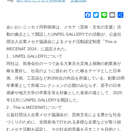
F
T
L
E
共
a
w
i
m
有
c
i
n
a
あいおいニッセイ同和損保は、メセナ（芸術・文化の支援）活
e
t
e
i
動の拠点として開設したUNPEL GALLERYでの活動が、公益社
b
t
l
団法人企業メセナ協議会によるメセナ活動認定制度「This is
o
e
MECENAT 2024」に認定された。
o
r
k
1．UNPEL GALLERYについて
同社は、前身会社の一つである大東京火災海上保険の創業者が
椿を愛好し、社花のように扱われていた椿をテーマとした日本
画、洋画、工芸品など約300点の作品を所蔵している。創業10周
年事業として所蔵コレクションの公開のみならず、若手の日本
画家や地方大学の卒業生等を対象とした発表の場として、2020
年12月にUNPEL GALLERYを開設した。
2．This is MECENATについて
公益社団法人企業メセナ協議会が、芸術文化による豊かな社会
づくりのために、全国各地で行われる多様な企業などが取り組
むメセナ活動を認定し、その社会的意義を示すことを目的とし