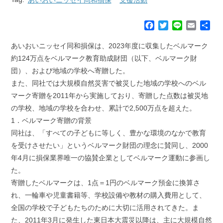
F
T
L
E
共
a
w
i
m
有
c
i
n
a
あいおいニッセイ同和損保は、2023年度に収集したベルマーク
e
t
e
i
約124万点をベルマーク教育助成財団（以下、ベルマーク財
b
t
l
団）、および地域の学校へ寄贈した。
o
e
また、同社では大規模自然災害で被災した地域の学校へのベル
o
r
k
マーク寄贈を2011年から実施しており、寄贈した点数は被災地
の学校、地域の学校を合わせ、累計で2,500万点を超えた。
1．ベルマーク寄贈の背景
同社は、「すべての子どもに等しく、豊かな環境のなかで教育
を受けさせたい」というベルマーク財団の理念に賛同し、2000
年4月に損保業界唯一の協賛企業としてベルマーク運動に参画し
た。
寄贈したベルマークは、1点＝1円のベルマーク預金に換算さ
れ、一輪車や児童書籍等、学校設備や教材の購入費用として、
全国の学校で子どもたちのために大切に活用されてきた。ま
た、2011年3月に発生した東日本大震災以降は、主に大規模自然