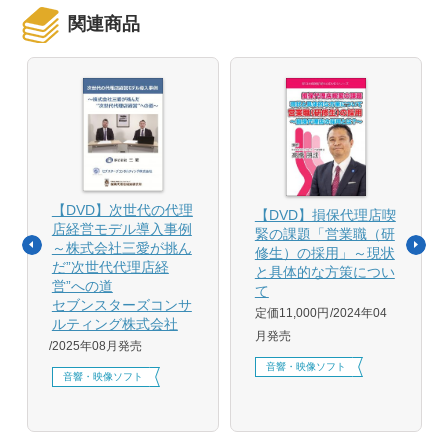
関連商品
【DVD】次世代の代理
【DVD】損保代理店喫
店経営モデル導入事例
緊の課題「営業職（研
～株式会社三愛が挑ん
修生）の採用」～現状
だ”次世代代理店経
と具体的な方策につい
営”への道
て
セブンスターズコンサ
定価11,000円
2024年04
ルティング株式会社
月発売
2025年08月発売
音響・映像ソフト
音響・映像ソフト