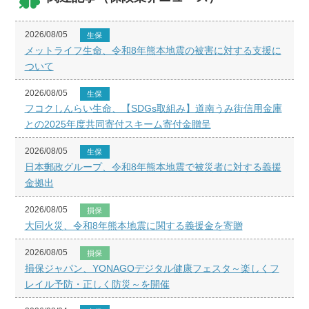
2026/08/05
生保
メットライフ生命、令和8年熊本地震の被害に対する支援に
ついて
2026/08/05
生保
フコクしんらい生命、【SDGs取組み】道南うみ街信用金庫
との2025年度共同寄付スキーム寄付金贈呈
2026/08/05
生保
日本郵政グループ、令和8年熊本地震で被災者に対する義援
金拠出
2026/08/05
損保
大同火災、令和8年熊本地震に関する義援金を寄贈
2026/08/05
損保
損保ジャパン、YONAGOデジタル健康フェスタ～楽しくフ
レイル予防・正しく防災～を開催