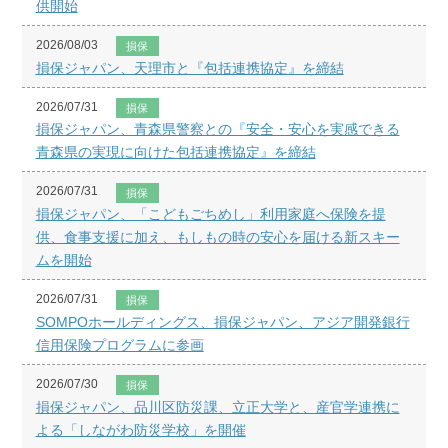
供開始
2026/08/03
損保
損保ジャパン、天理市と『包括連携協定』を締結
2026/07/31
損保
損保ジャパン、青森県警察との『安全・安心を実感できる
青森県の実現に向けた包括連携協定』を締結
2026/07/31
損保
損保ジャパン、「こどもごちめし」利用家庭へ保険を提
供、食事支援に加え、もしもの時の安心を届ける新スキー
ムを開始
2026/07/31
損保
SOMPOホールディングス、損保ジャパン、アジア開発銀行
信用保険プログラムに参画
2026/07/30
損保
損保ジャパン、品川区防災課、立正大学と、産官学連携に
よる「しながわ防災学校」を開催