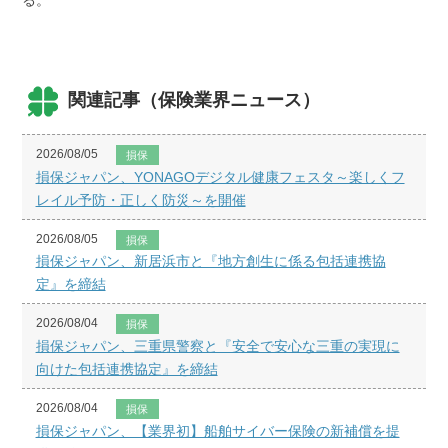
る。
関連記事（保険業界ニュース）
2026/08/05
損保
損保ジャパン、YONAGOデジタル健康フェスタ～楽しくフ
レイル予防・正しく防災～を開催
2026/08/05
損保
損保ジャパン、新居浜市と『地方創生に係る包括連携協
定』を締結
2026/08/04
損保
損保ジャパン、三重県警察と『安全で安心な三重の実現に
向けた包括連携協定』を締結
2026/08/04
損保
損保ジャパン、【業界初】船舶サイバー保険の新補償を提