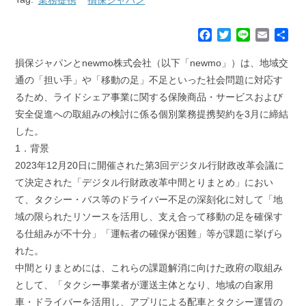
F
T
L
E
共
a
w
i
m
有
c
i
n
a
損保ジャパンとnewmo株式会社（以下「newmo」）は、地域交
e
t
e
i
通の「担い手」や「移動の足」不足といった社会問題に対応す
b
t
l
るため、ライドシェア事業に関する保険商品・サービスおよび
o
e
安全促進への取組みの検討に係る個別業務提携契約を3月に締結
o
r
k
した。
1．背景
2023年12月20日に開催された第3回デジタル行財政改革会議に
て決定された「デジタル行財政改革中間とりまとめ」におい
て、タクシー・バス等のドライバー不足の深刻化に対して「地
域の限られたリソースを活用し、支え合って移動の足を確保す
る仕組みが不十分」「運転者の確保が困難」等が課題に挙げら
れた。
中間とりまとめには、これらの課題解消に向けた政府の取組み
として、「タクシー事業者が運送主体となり、地域の自家用
車・ドライバーを活用し、アプリによる配車とタクシー運賃の