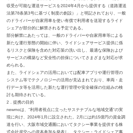
収受が可能な運送サービスを2024年4月から提供する（道路運送
法第78条第3号に基づく制度の創設）」と明記されており、一般
のドライバーが自家用車を使い有償で利用者を送迎するライド
シェアが部分的に解禁される予定である。
部分解禁にあたっては、一般のドライバーや自家用車等による
新たな運行形態の開始に伴い、ライドシェアサービス提供に係
るリスクと保険を含めた対応策の洗い出し、最適な保険および
サービスの構築など安全性の担保についてさまざまな対応が求
められる。
また、ライドシェアの活用においては配車アプリや運行管理の
システム等でテクノロジーの活用が見込まれており、車両・走
行データ等を活用した新たな運行管理や安全確保の仕組みの検
討も期待されている。
2．提携の目的
newmoは、“利用者視点に立ったサステナブルな地域交通”の実
現に向け、2024年1月に設立された。2月には約15億円の資金調
達を行い、大阪市域交通圏においてタクシー事業を提供する株
式会社岸交への資本参加を発表し、タクシー・ライドシェア事