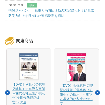
2026/07/29
損保
損保ジャパン、千葉市と消防団活動の充実強化および地域
防災力向上を目指した連携協定を締結
関連商品
【DVD】次世代の代理
【DVD】損保代理店喫
店経営モデル導入事例
緊の課題「営業職（研
～株式会社三愛が挑ん
修生）の採用」～現状
だ”次世代代理店経
と具体的な方策につい
営”への道
て